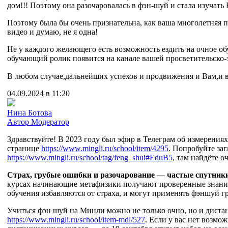
дом!!! Поэтому она разочаровалась в фэн-шуй и стала изучать 
Поэтому была бы очень признательна, как ваша многолетняя 
видео и думаю, не я одна!
Не у каждого желающего есть возможность ездить на очное обу
обучающий ролик появится на канале вашей просветительско-
В любом случае,дальнейших успехов и продвижения и Вам,и 
04.09.2024 в 11:20
Нина Ботова
Автор
Модератор
Здравствуйте! В 2023 году был эфир в Телеграм об измерения
странице
https://www.mingli.ru/school/item/4295
. Попробуйте за
https://www.mingli.ru/school/tag/feng_shui#EduB5
, там найдёте 
Страх, грубые ошибки и разочарование — частые спутники
курсах начинающие метафизики получают проверенные знания
обучения избавляются от страха, и могут применять фэншуй гр
Учиться фэн шуй на Минли можно не только очно, но и дист
https://www.mingli.ru/school/item-mdl/527
. Если у вас нет возмо