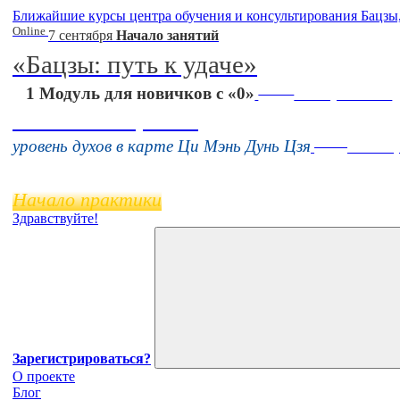
Ближайшие курсы центра обучения и консультирования Бацзы
Online
7 сентября
Начало занятий
«Бацзы: путь к удаче»
Online
1 Модуль для новичков с «0»
16 августа 11:00
Тонкие настройки
Online
уровень духов в карте Ци Мэнь Дунь Цзя
11 нояб
Начало практики
Здравствуйте!
Зарегистрироваться?
О проекте
Блог