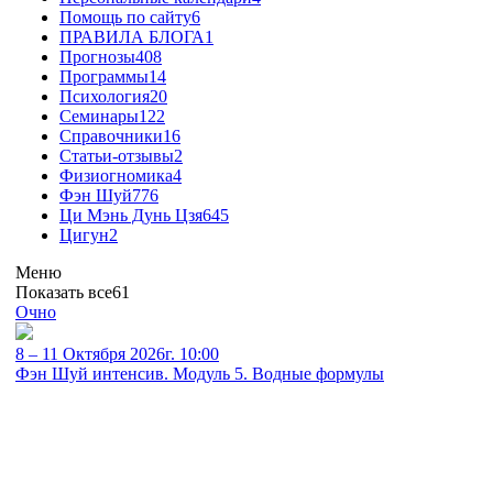
Помощь по сайту
6
ПРАВИЛА БЛОГА
1
Прогнозы
408
Программы
14
Психология
20
Семинары
122
Справочники
16
Статьи-отзывы
2
Физиогномика
4
Фэн Шуй
776
Ци Мэнь Дунь Цзя
645
Цигун
2
Меню
Показать все
61
Очно
8 – 11 Октября 2026г. 10:00
Фэн Шуй интенсив. Модуль 5. Водные формулы