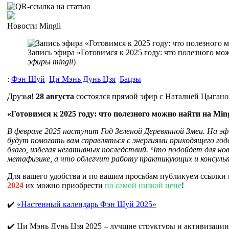
Новости Mingli
Запись эфира «Готовимся к 2025 году: что полезного мож
эфиры mingli
)
:
Фэн Шуй
Ци Мэнь Дунь Цзя
Бацзы
Друзья!
28 августа
состоялся прямой эфир с Наталией Цыгано
«Готовимся к 2025 году: что полезного можно найти на Ming
В феврале 2025 наступит Год Зеленой Деревянной Змеи. На э
будут помогать вам справляться с энергиями приходящего года,
благо, избегая негативных последствий. Что подойдет для но
метафизике, а что облегчит работу практикующих и консул
Для вашего удобства и по вашим просьбам публикуем ссылки 
2024
их можно приобрести
по самой низкой цене
!
✔️
«Настенный календарь Фэн Шуй 2025»
✔️ Ци Мэнь Дунь Цзя 2025 – лучшие структуры и активизаци