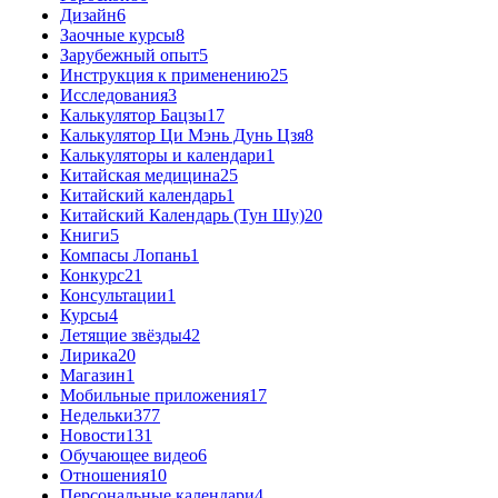
Дизайн
6
Заочные курсы
8
Зарубежный опыт
5
Инструкция к применению
25
Исследования
3
Калькулятор Бацзы
17
Калькулятор Ци Мэнь Дунь Цзя
8
Калькуляторы и календари
1
Китайская медицина
25
Китайский календарь
1
Китайский Календарь (Тун Шу)
20
Книги
5
Компасы Лопань
1
Конкурс
21
Консультации
1
Курсы
4
Летящие звёзды
42
Лирика
20
Магазин
1
Мобильные приложения
17
Недельки
377
Новости
131
Обучающее видео
6
Отношения
10
Персональные календари
4