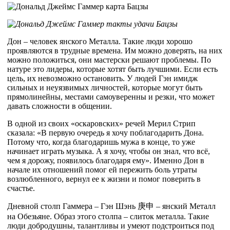
Дон – человек янского Металла. Такие люди хорошо
проявляются в трудные времена. Им можно доверять, на них
можно положиться, они мастерски решают проблемы. По
натуре это лидеры, которые хотят быть лучшими. Если есть
цель, их невозможно остановить. У людей Гэн имидж
сильных и неуязвимых личностей, которые могут быть
прямолинейны, местами самоуверенны и резки, что может
давать сложности в общении.
В одной из своих «оскаровских» речей Мерил Стрип
сказала: «В первую очередь я хочу поблагодарить Дона.
Потому что, когда благодаришь мужа в конце, то уже
начинает играть музыка. А я хочу, чтобы он знал, что всё,
чем я дорожу, появилось благодаря ему». Именно Дон в
начале их отношений помог ей пережить боль утраты
возлюбленного, вернул ее к жизни и помог поверить в
счастье.
Дневной столп Гаммера – Гэн Шэнь
庚
申
– янский Металл
на Обезьяне. Образ этого столпа – слиток металла. Такие
люди добродушны, талантливы и умеют подстроиться под