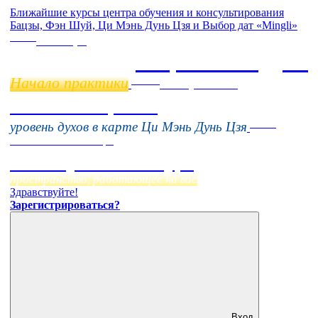
Ближайшие курсы центра обучения и консультирования
Бацзы, Фэн Шуй, Ци Мэнь Дунь Цзя и Выбор дат «Mingli»
Online
11 ноября
Бацзы 2 Модуль
Начало практики
Online
16 августа 11:00
Тонкие настройки
Online
уровень духов в карте Ци Мэнь Дунь Цзя
Начало:
23 Сентября
Фэн Шуй онлайн-курс
пространство, работающее на вас
Здравствуйте!
Зарегистрироваться?
Вход