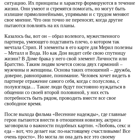
ситуацию. Их принципы и характер формируются в течение
жизни. Они умеют и стремятся помогать, но могут быть
излишне прямолинейными, упрямыми и с трудом меняют
свое мнение. Что они точно не переносят, когда другие
пытаются повлиять на их планы.
Казалось бы, вот он – образ волевого, мужественного
партнера, умеющего подставить плечо, о котором так
мечтала Стрип. И элементы в его карте для Мерил полезны
– Металл и Вода. Но как Дон видит себе свою спутницу
жизни? В Доме брака у него свой элемент Личности или
Братство. Таким людям хочется союза двух гармоний –
мужчины и женщины. Основа таких отношений – дружба,
доверие, равноправие, понимание. Человек хочет видеть в
партнере отражение самого себя, когда с полуслова, с
полувзгляда… Такие люди будут постоянно нуждаться в
общении со своей второй половиной, у них есть
потребность быть рядом, проводить вместе все свое
свободное время.
После выхода фильма «Весенние надежды», где главные
герои пытаются внести в отношения новизну, актриса
заговорила о важности подобных картин. «Любовь, секс и
еда – вот, что делает нас по-настоящему счастливыми! Все
очень просто». Но могла ли она дать все это своему