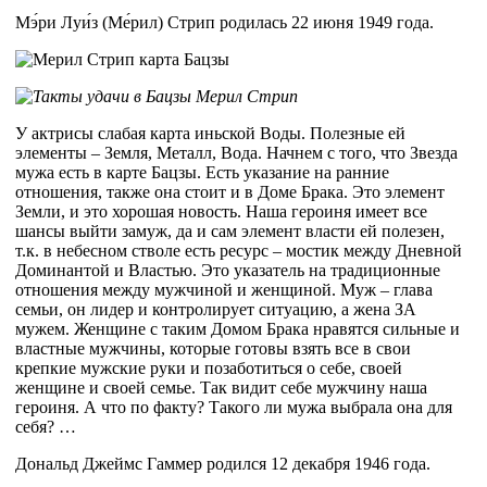
Мэ́ри Луи́з (Ме́рил) Стрип родилась 22 июня 1949 года.
У актрисы слабая карта иньской Воды. Полезные ей
элементы – Земля, Металл, Вода. Начнем с того, что Звезда
мужа есть в карте Бацзы. Есть указание на ранние
отношения, также она стоит и в Доме Брака. Это элемент
Земли, и это хорошая новость. Наша героиня имеет все
шансы выйти замуж, да и сам элемент власти ей полезен,
т.к. в небесном стволе есть ресурс – мостик между Дневной
Доминантой и Властью. Это указатель на традиционные
отношения между мужчиной и женщиной. Муж – глава
семьи, он лидер и контролирует ситуацию, а жена ЗА
мужем. Женщине с таким Домом Брака нравятся сильные и
властные мужчины, которые готовы взять все в свои
крепкие мужские руки и позаботиться о себе, своей
женщине и своей семье. Так видит себе мужчину наша
героиня. А что по факту? Такого ли мужа выбрала она для
себя? …
Дональд Джеймс Гаммер родился 12 декабря 1946 года.