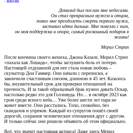
:
Бацзы
Дональд был послан мне небесами.
Он стал прекрасным мужем и отцом,
помог мне преодолеть смерть первого мужа,
заставил идти дальше. Мне повезло с ним,
он моя поддержка и опора, самый роскошный
подарок в
жизни!
Мерил Стрип
После кончины своего жениха, Джона Казале, Мерил Стрип
«пахала как Лошадь», чтобы заглушить боль от потери.
Настоящей отдушиной для нее стала новая любовь –
скульптор Дон Гаммер. Они начали с переписки, а
закончили счастливым союзом, длинною в 45 лет. Казалось
бы, внушительный срок для проверки отношений на
прочность. И за такой образцовый брак нужно давать Оскар,
настолько редко это для Голливуда. Но… в октябре 2023 как
гром среди ясного неба… Уже более шести лет пара не
живет вместе. Они расстались. Тихо, спокойно, без
скандалов и упреков. Каждый из супругов пошёл своей
дорогой, сохранив человеческие отношения друг с другом.
И только сейчас они решили объявить об этом официально.
Вот, что значит настоящая актриса! Даже здесь Мерил