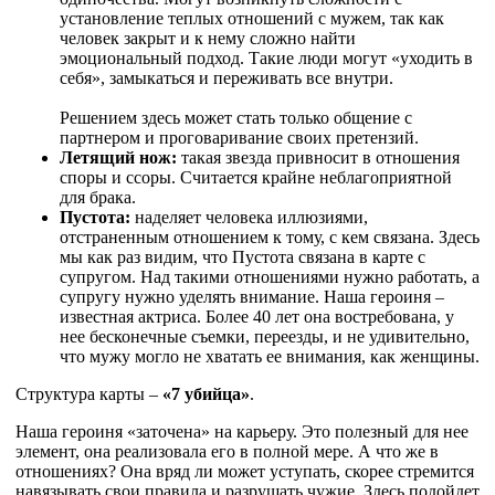
установление теплых отношений с мужем, так как
человек закрыт и к нему сложно найти
эмоциональный подход. Такие люди могут «уходить в
себя», замыкаться и переживать все внутри.
Решением здесь может стать только общение с
партнером и проговаривание своих претензий.
Летящий нож:
такая звезда привносит в отношения
споры и ссоры. Считается крайне неблагоприятной
для брака.
Пустота:
наделяет человека иллюзиями,
отстраненным отношением к тому, с кем связана. Здесь
мы как раз видим, что Пустота связана в карте с
супругом. Над такими отношениями нужно работать, а
супругу нужно уделять внимание. Наша героиня –
известная актриса. Более 40 лет она востребована, у
нее бесконечные съемки, переезды, и не удивительно,
что мужу могло не хватать ее внимания, как женщины.
Структура карты –
«7 убийца»
.
Наша героиня «заточена» на карьеру. Это полезный для нее
элемент, она реализовала его в полной мере. А что же в
отношениях? Она вряд ли может уступать, скорее стремится
навязывать свои правила и разрушать чужие. Здесь подойдет