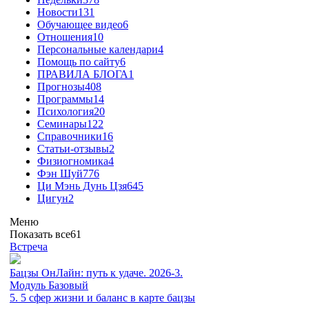
Новости
131
Обучающее видео
6
Отношения
10
Персональные календари
4
Помощь по сайту
6
ПРАВИЛА БЛОГА
1
Прогнозы
408
Программы
14
Психология
20
Семинары
122
Справочники
16
Статьи-отзывы
2
Физиогномика
4
Фэн Шуй
776
Ци Мэнь Дунь Цзя
645
Цигун
2
Меню
Показать все
61
Встреча
Бацзы ОнЛайн: путь к удаче. 2026-3.
Модуль Базовый
5. 5 сфер жизни и баланс в карте бацзы