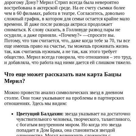
дорогому Дону? Мерил Стрип всегда была невероятно
востребована в актерской среде. На ее счету съемки более
чем в 60 фильмах, работа в театре. Согласитесь, довольно
сложный график, в котором для семьи остается крайне мало
времени. И даже после развода актриса продолжает
сниматься. К слову сказать, в Голливуде развод пары не
осудили, а даже приняли. «Почему?» —спросите вы.
Потому, что там считается, что, даже когда тебе за 70, ты все
еще имеешь право на счастье, ты можешь проживать жизнь
так, как считаешь нужным, а не так, как этого требует
общество. Мерил всегда говорила, что отношения – это труд,
и добавляла, что работа над ними дается ей слишком тяжело.
Что еще может рассказать нам карта Бацзы
Мерил?
Можно провести анализ символических звезд в дневном
столпе. Они тоже указывают на проблемы в партнерских
отношениях. Здесь мы видим:
Цветущий Балдахин:
звезда указывает на достаточно
чувствительного человека, творческого, талантливого,
с богатым внутренним миром. Но когда это звезда
попадает в Дом Брака, она становиться звездой
одиночества. Могут возникнуть сложности с