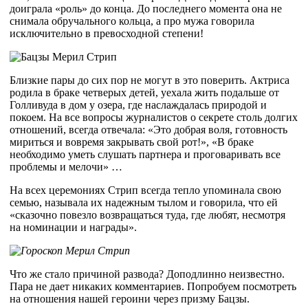
доиграла «роль» до конца. До последнего момента она не
снимала обручального кольца, а про мужа говорила
исключительно в превосходной степени!
Близкие пары до сих пор не могут в это поверить. Актриса
родила в браке четверых детей, уехала жить подальше от
Голливуда в дом у озера, где наслаждалась природой и
покоем. На все вопросы журналистов о секрете столь долгих
отношений, всегда отвечала: «Это добрая воля, готовность
мириться и вовремя закрывать свой рот!», «В браке
необходимо уметь слушать партнера и проговаривать все
проблемы и мелочи» …
На всех церемониях Стрип всегда тепло упоминала свою
семью, называла их надежным тылом и говорила, что ей
«сказочно повезло возвращаться туда, где любят, несмотря
на номинации и награды».
Что же стало причиной развода? Доподлинно неизвестно.
Пара не дает никаких комментариев. Попробуем посмотреть
на отношения нашей героини через призму Бацзы.