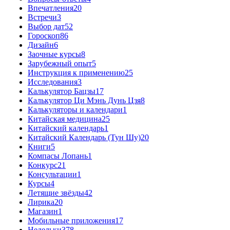
Впечатления
20
Встречи
3
Выбор дат
52
Гороскоп
86
Дизайн
6
Заочные курсы
8
Зарубежный опыт
5
Инструкция к применению
25
Исследования
3
Калькулятор Бацзы
17
Калькулятор Ци Мэнь Дунь Цзя
8
Калькуляторы и календари
1
Китайская медицина
25
Китайский календарь
1
Китайский Календарь (Тун Шу)
20
Книги
5
Компасы Лопань
1
Конкурс
21
Консультации
1
Курсы
4
Летящие звёзды
42
Лирика
20
Магазин
1
Мобильные приложения
17
Недельки
378