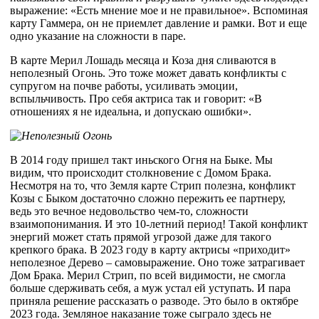
выражение: «Есть мнение мое и не правильное». Вспоминая
карту Гаммера, он не приемлет давление и рамки. Вот и еще
одно указание на сложности в паре.
В карте Мерил Лошадь месяца и Коза дня сливаются в
неполезный Огонь. Это тоже может давать конфликты с
супругом на почве работы, усиливать эмоции,
вспыльчивость. Про себя актриса так и говорит: «В
отношениях я не идеальна, и допускаю ошибки».
В 2014 году пришел такт иньского Огня на Быке. Мы
видим, что происходит столкновение с Домом Брака.
Несмотря на то, что Земля карте Стрип полезна, конфликт
Козы с Быком достаточно сложно пережить ее партнеру,
ведь это вечное недовольство чем-то, сложности
взаимопонимания. И это 10-летний период! Такой конфликт
энергий может стать прямой угрозой даже для такого
крепкого брака. В 2023 году в карту актрисы «приходит»
неполезное Дерево – самовыражение. Оно тоже затрагивает
Дом Брака. Мерил Стрип, по всей видимости, не смогла
больше сдерживать себя, а муж устал ей уступать. И пара
приняла решение рассказать о разводе. Это было в октябре
2023 года. Земляное наказание тоже сыграло здесь не