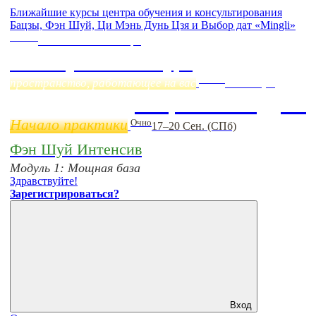
Ближайшие курсы центра обучения и консультирования
Бацзы, Фэн Шуй, Ци Мэнь Дунь Цзя и Выбор дат «Mingli»
Online
Начало:
23 Сентября
Фэн Шуй онлайн-курс
Online
пространство, работающее на вас
11 ноября
Бацзы 2 Модуль
Начало практики
Очно
17–20 Сен. (СПб)
Фэн Шуй Интенсив
Модуль 1: Мощная база
Здравствуйте!
Зарегистрироваться?
Вход