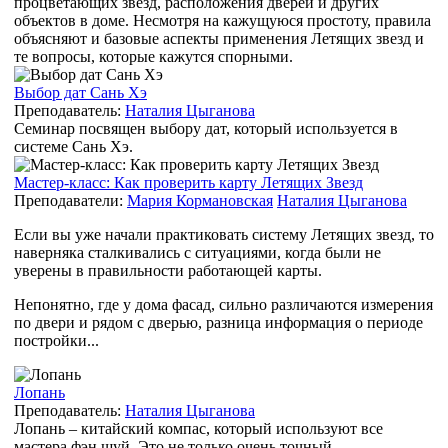
процветающих звезд, расположения дверей и других
объектов в доме. Несмотря на кажущуюся простоту, правила
объясняют и базовые аспекты применения Летящих звезд и
те вопросы, которые кажутся спорными.
Выбор дат Сань Хэ
Преподаватель:
Наталия Цыганова
Семинар посвящен выбору дат, который используется в
системе Сань Хэ.
Мастер-класс: Как проверить карту Летящих Звезд
Преподаватели:
Мария Кормановская
Наталия Цыганова
Если вы уже начали практиковать систему Летящих звезд, то
наверняка сталкивались с ситуациями, когда были не
уверены в правильности работающей карты.
Непонятно, где у дома фасад, сильно различаются измерения
по двери и рядом с дверью, разница информация о периоде
постройки...
Лопань
Преподаватель:
Наталия Цыганова
Лопань – китайский компас, который используют все
мастера фэн шуй. Это не только очень точный