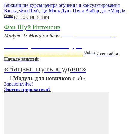
Ближайшие курсы центра обучения и консультирования
Бацзы, Фэн Шуй, Ци Мэнь Дунь Цзя и Выбор дат «Mingli»
Очно
17–20 Сен. (СПб)
Фэн Шуй Интенсив
Online
Модуль 1: Мощная база
Начало:
23 Сентября
Фэн Шуй онлайн-курс
Online
пространство, работающее на вас
7 сентября
Начало занятий
«Бацзы: путь к удаче»
1 Модуль для новичков с «0»
Здравствуйте!
Зарегистрироваться?