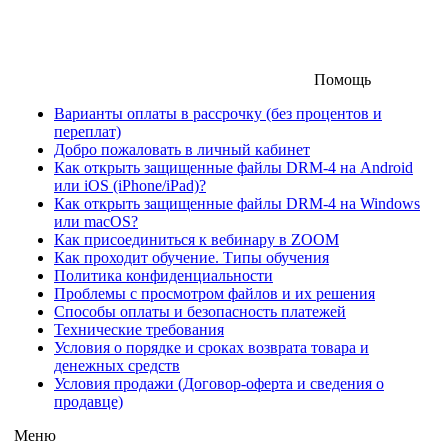
Помощь
Варианты оплаты в рассрочку (без процентов и
переплат)
Добро пожаловать в личный кабинет
Как открыть защищенные файлы DRM-4 на Android
или iOS (iPhone/iPad)?
Как открыть защищенные файлы DRM-4 на Windows
или macOS?
Как присоединиться к вебинару в ZOOM
Как проходит обучение. Типы обучения
Политика конфиденциальности
Проблемы с просмотром файлов и их решения
Способы оплаты и безопасность платежей
Технические требования
Условия о порядке и сроках возврата товара и
денежных средств
Условия продажи (Договор-оферта и сведения о
продавце)
Меню