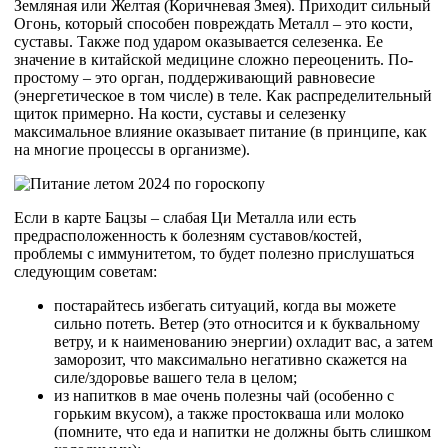
Земляная или Желтая (Коричневая Змея). Приходит сильный
Огонь, который способен повреждать Металл – это кости,
суставы. Также под ударом оказывается селезенка. Ее
значение в китайской медицине сложно переоценить. По-
простому – это орган, поддерживающий равновесие
(энергетическое в том числе) в теле. Как распределительный
щиток примерно. На кости, суставы и селезенку
максимальное влияние оказывает питание (в принципе, как
на многие процессы в организме).
Если в карте Бацзы – слабая Ци Металла или есть
предрасположенность к болезням суставов/костей,
проблемы с иммунитетом, то будет полезно прислушаться
следующим советам:
постарайтесь избегать ситуаций, когда вы можете
сильно потеть. Ветер (это относится и к буквальному
ветру, и к наименованию энергии) охладит вас, а затем
заморозит, что максимально негативно скажется на
силе/здоровье вашего тела в целом;
из напитков в мае очень полезны чай (особенно с
горьким вкусом), а также простокваша или молоко
(помните, что еда и напитки не должны быть слишком