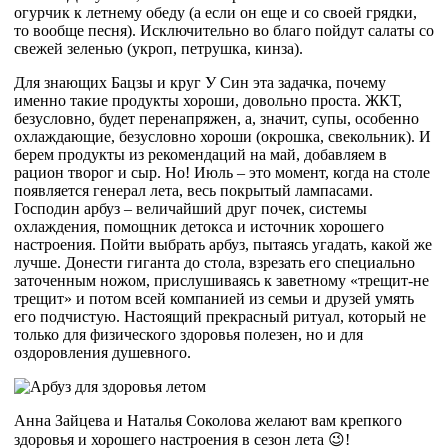
огурчик к летнему обеду (а если он еще и со своей грядки,
то вообще песня). Исключительно во благо пойдут салаты со
свежей зеленью (укроп, петрушка, кинза).
Для знающих Бацзы и круг У Син эта задачка, почему
именно такие продукты хороши, довольно проста. ЖКТ,
безусловно, будет перенапряжен, а, значит, супы, особенно
охлаждающие, безусловно хороши (окрошка, свекольник). И
берем продукты из рекомендаций на май, добавляем в
рацион творог и сыр. Но! Июль – это момент, когда на столе
появляется генерал лета, весь покрытый лампасами.
Господин арбуз – величайший друг почек, системы
охлаждения, помощник детокса и источник хорошего
настроения. Пойти выбрать арбуз, пытаясь угадать, какой же
лучше. Донести гиганта до стола, взрезать его специально
заточенным ножом, прислушиваясь к заветному «трещит-не
трещит» и потом всей компанией из семьи и друзей умять
его подчистую. Настоящий прекрасный ритуал, который не
только для физического здоровья полезен, но и для
оздоровления душевного.
Анна Зайцева и Наталья Соколова желают вам крепкого
здоровья и хорошего настроения в сезон лета 😉!