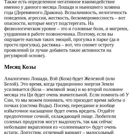
Также есть определенное негативное взаимодействие
именно у данного месяца Лошади и нынешнего хозяина
года (Деревянного Дракона). Вспыльчивость, нелогичность
поведения, агрессия, жесткость, бескомпромиссность – вот
опасности, которые могут подстерегать. На
физиологическом уровне – это и головные боли, и мигрени,
ухудшения в работе позвоночника. Поэтому, если вы
ощущаете наплыв таких эмоций, прогулка в парке (да и
просто прогулка), растяжка – вот, что снимет остроту
проявлений (и лучше добавить такие активности на
регулярной основе).
Месяц Козы
Аналогично Лошади, Вэй (Коза) будет Железной (или
Белой). Это время, когда традиционно энергия Земли
усиливается (Коза – земляной знак) и ко второй половине
месяца эта Ци будет очень значительной. Если помнить об У
Син, то мы можем понимать, что приходит время заботы о
почках (система Воды). Посему, переедание и вообще
избыточное насыщение будет очень вредить. Отдайте
предпочтение сочной, охлаждающей пище. Любители
соленых продуктов могут выдохнуть, так как сейчас
небольшие вкрапления из «солененького» будут очень
кстати. Допустим, отличный вариант – малосольный