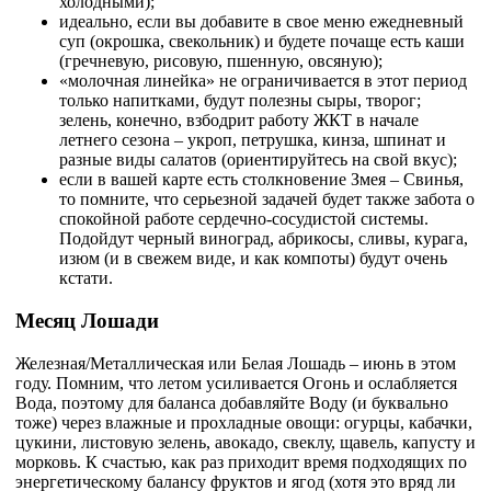
холодными);
идеально, если вы добавите в свое меню ежедневный
суп (окрошка, свекольник) и будете почаще есть каши
(гречневую, рисовую, пшенную, овсяную);
«молочная линейка» не ограничивается в этот период
только напитками, будут полезны сыры, творог;
зелень, конечно, взбодрит работу ЖКТ в начале
летнего сезона – укроп, петрушка, кинза, шпинат и
разные виды салатов (ориентируйтесь на свой вкус);
если в вашей карте есть столкновение Змея – Свинья,
то помните, что серьезной задачей будет также забота о
спокойной работе сердечно-сосудистой системы.
Подойдут черный виноград, абрикосы, сливы, курага,
изюм (и в свежем виде, и как компоты) будут очень
кстати.
Месяц Лошади
Железная/Металлическая или Белая Лошадь – июнь в этом
году. Помним, что летом усиливается Огонь и ослабляется
Вода, поэтому для баланса добавляйте Воду (и буквально
тоже) через влажные и прохладные овощи: огурцы, кабачки,
цукини, листовую зелень, авокадо, свеклу, щавель, капусту и
морковь. К счастью, как раз приходит время подходящих по
энергетическому балансу фруктов и ягод (хотя это вряд ли