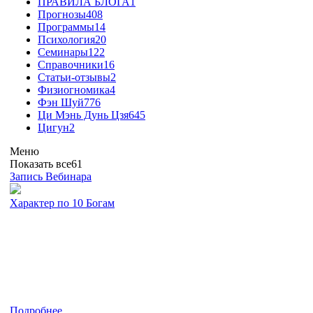
ПРАВИЛА БЛОГА
1
Прогнозы
408
Программы
14
Психология
20
Семинары
122
Справочники
16
Статьи-отзывы
2
Физиогномика
4
Фэн Шуй
776
Ци Мэнь Дунь Цзя
645
Цигун
2
Меню
Показать все
61
Запись Вебинара
Характер по 10 Богам
Подробнее