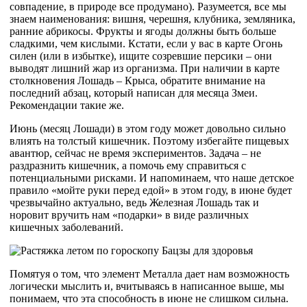
совпадение, в природе все продумано). Разумеется, все мы
знаем наименования: вишня, черешня, клубника, земляника,
ранние абрикосы. Фрукты и ягоды должны быть больше
сладкими, чем кислыми. Кстати, если у вас в карте Огонь
силен (или в избытке), ищите созревшие персики – они
выводят лишний жар из организма. При наличии в карте
столкновения Лошадь – Крыса, обратите внимание на
последний абзац, который написан для месяца Змеи.
Рекомендации такие же.
Июнь (месяц Лошади) в этом году может довольно сильно
влиять на толстый кишечник. Поэтому избегайте пищевых
авантюр, сейчас не время экспериментов. Задача – не
раздразнить кишечник, а помочь ему справиться с
потенциальными рисками. И напоминаем, что наше детское
правило «мойте руки перед едой» в этом году, в июне будет
чрезвычайно актуально, ведь Железная Лошадь так и
норовит вручить нам «подарки» в виде различных
кишечных заболеваний.
Помятуя о том, что элемент Металла дает нам возможность
логически мыслить и, вчитываясь в написанное выше, мы
понимаем, что эта способность в июне не слишком сильна.