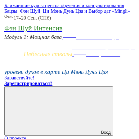
Ближайшие курсы центра обучения и консультирования
Бацзы, Фэн Шуй, Ци Мэнь Дунь Цзя и Выбор дат «Mingli»
Очно
17–20 Сен. (СПб)
Фэн Шуй Интенсив
Заочно
Модуль 1: Мощная база
НОВЫЙ online-курс
Жизнь по фазам Ци
Небесные стволы
Online
16 августа 11:00
Тонкие настройки
уровень духов в карте Ци Мэнь Дунь Цзя
Здравствуйте!
Зарегистрироваться?
Вход
О проекте