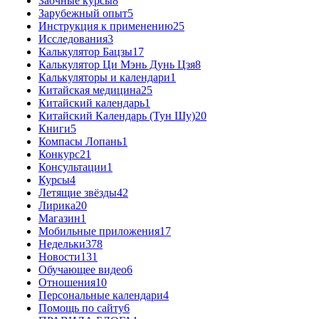
Заочные курсы
8
Зарубежный опыт
5
Инструкция к применению
25
Исследования
3
Калькулятор Бацзы
17
Калькулятор Ци Мэнь Дунь Цзя
8
Калькуляторы и календари
1
Китайская медицина
25
Китайский календарь
1
Китайский Календарь (Тун Шу)
20
Книги
5
Компасы Лопань
1
Конкурс
21
Консультации
1
Курсы
4
Летящие звёзды
42
Лирика
20
Магазин
1
Мобильные приложения
17
Недельки
378
Новости
131
Обучающее видео
6
Отношения
10
Персональные календари
4
Помощь по сайту
6