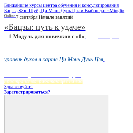
Ближайшие курсы центра обучения и консультирования
Бацзы, Фэн Шуй, Ци Мэнь Дунь Цзя и Выбор дат «Mingli»
Online
7 сентября
Начало занятий
«Бацзы: путь к удаче»
Online
1 Модуль для новичков с «0»
16 августа
11:00
Тонкие настройки
Online
уровень духов в карте Ци Мэнь Дунь Цзя
Начало:
23 Сентября
Фэн Шуй онлайн-курс
пространство, работающее на вас
Здравствуйте!
Зарегистрироваться?