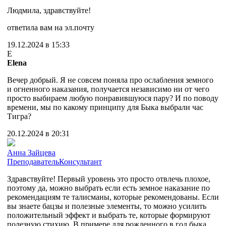
Людмила, здравствуйте!
ответила вам на эл.почту
19.12.2024 в 15:33
E
Elena
Вечер добрый. Я не совсем поняла про ослабления земного
и огненного наказания, получается независимо ни от чего
просто выбираем любую понравившуюся пару? И по поводу
времени, мы по какому принципу для Быка выбрали час
Тигра?
20.12.2024 в 20:31
Анна Зайцева
Преподаватель
Консультант
Здравствуйте! Первый уровень это просто отвлечь плохое,
поэтому да, можно выбрать если есть земное наказание по
рекомендациям те талисманы, которые рекомендованы. Если
вы знаете бацзы и полезные элементы, то можно усилить
положительный эффект и выбрать те, которые формируют
полезную стихию. В примере для рожденного в год быка