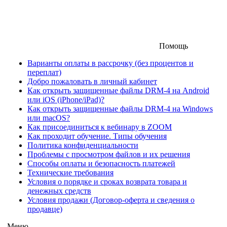
Помощь
Варианты оплаты в рассрочку (без процентов и
переплат)
Добро пожаловать в личный кабинет
Как открыть защищенные файлы DRM-4 на Android
или iOS (iPhone/iPad)?
Как открыть защищенные файлы DRM-4 на Windows
или macOS?
Как присоединиться к вебинару в ZOOM
Как проходит обучение. Типы обучения
Политика конфиденциальности
Проблемы с просмотром файлов и их решения
Способы оплаты и безопасность платежей
Технические требования
Условия о порядке и сроках возврата товара и
денежных средств
Условия продажи (Договор-оферта и сведения о
продавце)
Меню