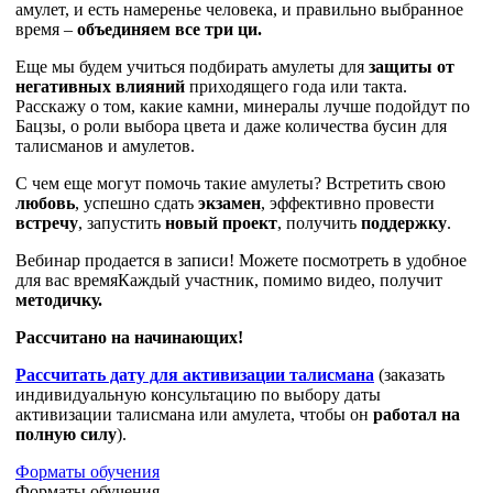
амулет, и есть намеренье человека, и правильно выбранное
время –
объединяем все три ци.
Еще мы будем учиться подбирать амулеты для
защиты от
негативных влияний
приходящего года или такта.
Расскажу о том, какие камни, минералы лучше подойдут по
Бацзы, о роли выбора цвета и даже количества бусин для
талисманов и амулетов.
С чем еще могут помочь такие амулеты? Встретить свою
любовь
, успешно сдать
экзамен
, эффективно провести
встречу
, запустить
новый проект
, получить
поддержку
.
Вебинар продается в записи! Можете посмотреть в удобное
для вас времяКаждый участник, помимо видео, получит
методичку.
Рассчитано на начинающих!
Рассчитать дату для активизации талисмана
(заказать
индивидуальную консультацию по выбору даты
активизации талисмана или амулета, чтобы он
работал на
полную силу
).
Форматы обучения
Форматы обучения