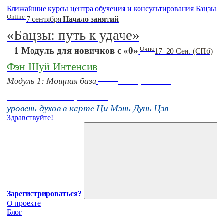
Ближайшие курсы центра обучения и консультирования Бацзы
Online
7 сентября
Начало занятий
«Бацзы: путь к удаче»
Очно
1 Модуль для новичков с «0»
17–20 Сен. (СПб)
Фэн Шуй Интенсив
Online
Модуль 1: Мощная база
16 августа 11:00
Тонкие настройки
уровень духов в карте Ци Мэнь Дунь Цзя
Здравствуйте!
Зарегистрироваться?
О проекте
Блог