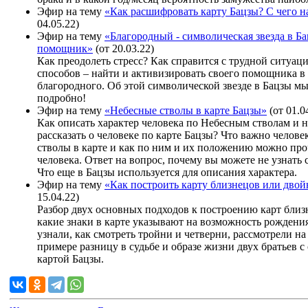
Эфир на тему
«Как расшифровать карту Бацзы? С чего н
04.05.22)
Эфир на тему
«Благородный - символическая звезда в Ба
помощник»
(от 20.03.22)
Как преодолеть стресс? Как справится с трудной ситуац
способов – найти и активизировать своего помощника в
благородного. Об этой символической звезде в Бацзы м
подробно!
Эфир на тему
«Небесные стволы в карте Бацзы»
(от 01.0
Как описать характер человека по Небесным стволам и н
рассказать о человеке по карте Бацзы? Что важно челов
стволы в карте и как по ним и их положению можно про
человека. Ответ на вопрос, почему вы можете не узнать 
Что еще в Бацзы используется для описания характера.
Эфир на тему
«Как построить карту близнецов или дво
15.04.22)
Разбор двух основных подходов к построению карт близ
какие знаки в карте указывают на возможность рождени
узнали, как смотреть тройни и четверни, рассмотрели на
примере разницу в судьбе и образе жизни двух братьев с
картой Бацзы.