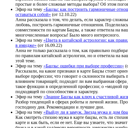
простые и более сложные методы выбора? Об этом погов
Эфир на тему
«Бацзы: как построить гармоничные отно
оставаться собой»
(от 12.10.22)
Анна рассказала о том, что делать, если характер сложны
любовь, построить гармоничные отношения. Поделилас
совместимости по картам Бацзы, а также ответила на ва
многочисленные вопросы! Было много интересного.
Эфир на тему
«Цвета в китайской астрологии: как прави
в имидже»
(от 16.09.22)
Анна не только рассказала о том, как правильно подбира
по правилам китайской астрологии, но и ответила на в
этой теме.
Эфир на тему
«Бацзы: ошибки при выборе профессии»
(о
Рассказали, на какие признаки в карте Бацзы стоит орие
выборе профессии; что говорит о склонности выбирать
влиянием товарищей; подходит ли вам выбранная сфера 
такое функции в определенной профессии; о «модной п
подходящей по способностям и характеру.
Эфир на тему
«Знание Бацзы как ключ к счастливой жи
Разбор тенденций в сферах роботы и личной жизни. Пр
господину дня. Рекомендации и лучшие дни.
Эфир на тему
«Выйду ли я замуж. Звезда мужа и дом бра
Как смотреть стихию мужа в карте бацзы, есть ли стихи
карте и как быть, если ее нет. Еще вы узнаете, что значи
брака и в какой год/месяц вероятность замужества наибо