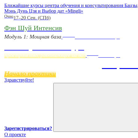
Ближайшие курсы центра обучения и консультирования Бацз
Мэнь Дунь Цзя и Выбор дат «Mingli»
Очно
17–20 Сен. (СПб)
Фэн Шуй Интенсив
Online
Модуль 1: Мощная база
Начало:
23 Сентября
Фэн Шуй онлайн-курс
Online
пространство, работающее на вас
11 ноября
Бацзы 
Начало практики
Здравствуйте!
Зарегистрироваться?
О проекте