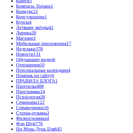
Книги
5
Компасы Лопань
1
Конкурс
21
Консультации
1
Курсы
4
Летящие звёзды
42
Лирика
20
Магазин
1
Мобильные приложения
17
Недельки
378
Новости
131
Обучающее видео
6
Отношения
10
Персональные календари
4
Помощь по сайту
6
ПРАВИЛА БЛОГА
1
Прогнозы
408
Программы
14
Психология
20
Семинары
122
Справочники
16
Статьи-отзывы
2
Физиогномика
4
Фэн Шуй
776
Ци Мэнь Дунь Цзя
645