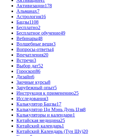
Активации
41
Активизации
178
Альманах
7
Астрология
16
Бацзы
1108
Бесплатно
2
Бесплатное обучение
49
Вебинары
48
Волшебные вещи
3
Вопросы-ответы
4
Впечатления
20
Встречи
3
Выбор дат
52
Гороскоп
86
Дизайн
6
Заочные курсы
8
Зарубежный опыт
5
Инструкция к применению
25
Исследования
3
Калькулятор Бацзы
17
Калькулятор Ци Мэнь Дунь Цзя
8
Калькуляторы и календари
1
Китайская медицина
25
Китайский календарь
1
Китайский Календарь (Тун Шу)
20