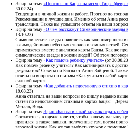
Эфир на тему
«Прогноз по Бацзы на месяц Тигра (феврал
30.02.24)
Тенденции в личной жизни и работе. Прогноз по господ
Рекомендации и лучшие дни. Именно об этом Анна расск
трансляции. Также вы услышите ответы на ваши вопрос
Эфир на тему
«О чем расскажут Символические звезды 
13.10.23)
Символические звезды появились как закономерности в 
взаимодействиях небесных стволов и земных ветвей. Се
применяется вместе с анализом карты Бацзы. Как же про
символические звезды в жизни людей? Об этом поговор
Эфир на тему
«Как помочь ребенку учиться»
(от 30.08.23
Как помочь ребенку учиться? Как мотивировать к дост
результатов? Советы по Бацзы от Анны Зайцевой. Такж
ответы на вопросы по статьям «Как учиться слабой карт
сильной карте».
Эфир на тему
«Как добавить недостающую стихию в кар
18.08.23)
Анна ответила на ваши вопросы по циклу недавно выше
статей по недостающим стихиям в картах Бацзы – Дерево
Металл, Вода.
Эфир на тему
Эфир «Бацзы: в какой кружок отдать ребе
Согласитесь, в идеале хочется, чтобы вашему малышу кр
нравился, а также навыки, полученные там, потом приг
взрослой жизни. Как же так выбрать кружок с помощью 