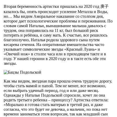
Вторая беременность артистки пришлась на 2020 год
庚
子
казалось бы, опять происходит усиление Металла и Воды,
но… Мы видим Аморальное наказание со столпом дня,
которое дает психологические проблемы и переживания. По
словам самой Натальи, вынашивание малыша давалось с
трудом, она поправилась на 11 кг, был большой риск
потерять и ребёнка, и саму мать. К счастью, все решилось
благополучно, Наталья родила здорового сына путем
кесарева сечения. На оперативные вмешательства часто
указывает символические звезды «Красный Луань» и
«Овечий нож» в столпе часа или в приходящем такте и в
году. У нашей героини в 2020 году и в такте есть обе эти
звезды.
Как мы видим, звездная пара прошла очень трудную дорогу,
чтобы стать мамой и папой. Тем не менее, все возможно,
если выбрать удачный период, год и или даже месяц.
Однажды у Натальи Подольской спросили, хочет ли она
родить третьего ребенка – принцессу? Артистка ответила:
«Морально я готова стать матерью в третий раз, и даже
согласна, что это будет не девочка, а мальчик, но пока нет
времени заниматься этим вопросам, так как младший сын