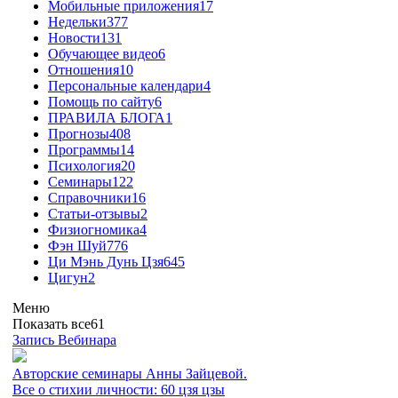
Мобильные приложения
17
Недельки
377
Новости
131
Обучающее видео
6
Отношения
10
Персональные календари
4
Помощь по сайту
6
ПРАВИЛА БЛОГА
1
Прогнозы
408
Программы
14
Психология
20
Семинары
122
Справочники
16
Статьи-отзывы
2
Физиогномика
4
Фэн Шуй
776
Ци Мэнь Дунь Цзя
645
Цигун
2
Меню
Показать все
61
Запись Вебинара
Авторские семинары Анны Зайцевой.
Все о стихии личности: 60 цзя цзы