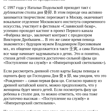
С 1997 года у Натальи Подольской приходит такт с
дубликатом столпа дня
癸
卯
. В этом периоде она активно
занимается творчеством: переезжает в Москву, оканчивает
вокальное отделение Московского института современного
искусства, участвует в фестивале «Славянский базар»,
успешно проходит кастинг в проект Первого канала
«Фабрика звезд», заключает контракт с продюсером
Виктором Дробышем… В это же самое время певица
знакомится с будущим мужем Владимиром Пресняковым
мл., их общение продолжается в такте
壬
寅
, а сама Наталья
все чаще начинает задумываться о детях. Это и понятно,
стихия детей становится достаточно сильной (фазы ци
«Поступление на службу» и «Императорский светильник»).
Если рассмотреть дневной столп карты Бацзы певицы и
оценить фазу ци Господина Дня
癸
в
卯
, мы увидим, что это
«Рождение» – самая первая фаза ци. Согласно правилу из
древней китайской книги, можно предположить, что у
женщины будет много детей. Если посмотреть фазу ци
ребенка в столпе дня, то можно отметить, что она тоже
достаточно высокая – «Поступление на службу» и
«Императорский светильник».