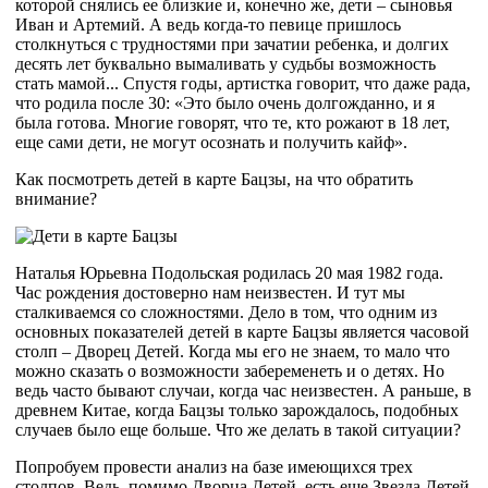
которой снялись ее близкие и, конечно же, дети – сыновья
Иван и Артемий. А ведь когда-то певице пришлось
столкнуться с трудностями при зачатии ребенка, и долгих
десять лет буквально вымаливать у судьбы возможность
стать мамой... Спустя годы, артистка говорит, что даже рада,
что родила после 30: «Это было очень долгожданно, и я
была готова. Многие говорят, что те, кто рожают в 18 лет,
еще сами дети, не могут осознать и получить кайф».
Как посмотреть детей в карте Бацзы, на что обратить
внимание?
Наталья Юрьевна Подольская родилась 20 мая 1982 года.
Час рождения достоверно нам неизвестен. И тут мы
сталкиваемся со сложностями. Дело в том, что одним из
основных показателей детей в карте Бацзы является часовой
столп – Дворец Детей. Когда мы его не знаем, то мало что
можно сказать о возможности забеременеть и о детях. Но
ведь часто бывают случаи, когда час неизвестен. А раньше, в
древнем Китае, когда Бацзы только зарождалось, подобных
случаев было еще больше. Что же делать в такой ситуации?
Попробуем провести анализ на базе имеющихся трех
столпов. Ведь, помимо Дворца Детей, есть еще Звезда Детей