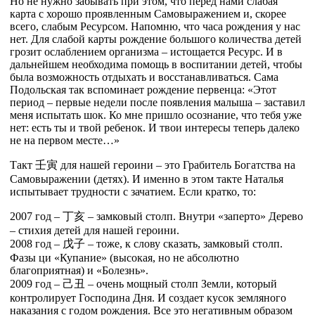
Но не нужно забывать при этом, что перед нами слабая
карта с хорошо проявленным Самовыражением и, скорее
всего, слабым Ресурсом. Напомню, что часа рождения у нас
нет. Для слабой карты рождение большого количества детей
грозит ослаблением организма – истощается Ресурс. И в
дальнейшем необходима помощь в воспитании детей, чтобы
была возможность отдыхать и восстанавливаться. Сама
Подольская так вспоминает рождение первенца: «Этот
период – первые недели после появления малыша – заставил
меня испытать шок. Ко мне пришло осознание, что тебя уже
нет: есть ты и твой ребенок. И твои интересы теперь далеко
не на первом месте…»
Такт
壬
寅
для нашей героини – это Грабитель Богатства на
Самовыражении (детях). И именно в этом такте Наталья
испытывает трудности с зачатием. Если кратко, то:
2007 год –
丁
亥
– замковый столп. Внутри «заперто» Дерево
– стихия детей для нашей героини.
2008 год –
戊
子
– тоже, к слову сказать, замковый столп.
Фазы ци «Купание» (высокая, но не абсолютно
благоприятная) и «Болезнь».
2009 год –
己
丑
– очень мощный столп Земли, который
контролирует Господина Дня. И создает кусок земляного
наказания с годом рождения. Все это негативным образом