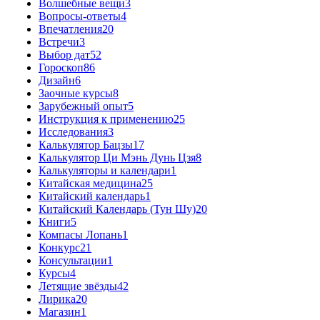
Волшебные вещи
3
Вопросы-ответы
4
Впечатления
20
Встречи
3
Выбор дат
52
Гороскоп
86
Дизайн
6
Заочные курсы
8
Зарубежный опыт
5
Инструкция к применению
25
Исследования
3
Калькулятор Бацзы
17
Калькулятор Ци Мэнь Дунь Цзя
8
Калькуляторы и календари
1
Китайская медицина
25
Китайский календарь
1
Китайский Календарь (Тун Шу)
20
Книги
5
Компасы Лопань
1
Конкурс
21
Консультации
1
Курсы
4
Летящие звёзды
42
Лирика
20
Магазин
1