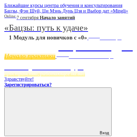
Ближайшие курсы центра обучения и консультирования
Бацзы, Фэн Шуй, Ци Мэнь Дунь Цзя и Выбор дат «Mingli»
Online
7 сентября
Начало занятий
«Бацзы: путь к удаче»
Online
1 Модуль для новичков с «0»
11 ноября
Бацзы 2 Модуль
Начало практики
Online
Начало:
23 Сентября
Фэн Шуй онлайн-курс
пространство, работающее на вас
Здравствуйте!
Зарегистрироваться?
Вход