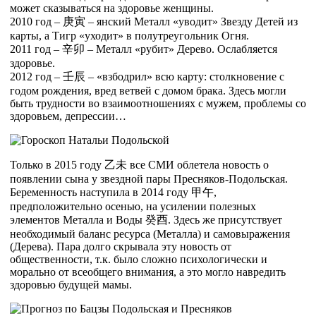
может сказываться на здоровье женщины.
2010 год –
庚
寅
– янский Металл «уводит» Звезду Детей из
карты, а Тигр «уходит» в полутреугольник Огня.
2011 год –
辛
卯
– Металл «рубит» Дерево. Ослабляется
здоровье.
2012 год –
壬
辰
– «взбодрил» всю карту: столкновение с
годом рождения, вред ветвей с домом брака. Здесь могли
быть трудности во взаимоотношениях с мужем, проблемы со
здоровьем, депрессии…
Только в 2015 году
乙
未
все СМИ облетела новость о
появлении сына у звездной пары Пресняков-Подольская.
Беременность наступила в 2014 году
甲
午
,
предположительно осенью, на усилении полезных
элементов Металла и Воды
癸
酉
. Здесь же присутствует
необходимый баланс ресурса (Металла) и самовыражения
(Дерева). Пара долго скрывала эту новость от
общественности, т.к. было сложно психологически и
морально от всеобщего внимания, а это могло навредить
здоровью будущей мамы.