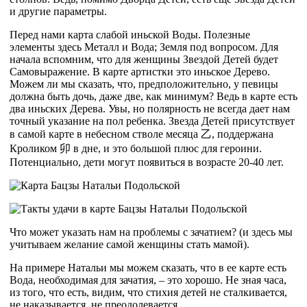
и другие параметры.
Перед нами карта слабой иньской Воды. Полезные
элементы здесь Металл и Вода; Земля под вопросом. Для
начала вспомним, что для женщины Звездой Детей будет
Самовыражение. В карте артистки это иньское Дерево.
Можем ли мы сказать, что, предположительно, у певицы
должна быть дочь, даже две, как минимум? Ведь в карте есть
два иньских Дерева. Увы, но полярность не всегда дает нам
точный указание на пол ребенка. Звезда Детей присутствует
в самой карте в небесном стволе месяца
乙
, поддержана
Кроликом
卯
в дне, и это большой плюс для героини.
Потенциально, дети могут появиться в возрасте 20-40 лет.
Что может указать нам на проблемы с зачатием? (и здесь мы
учитываем желание самой женщины стать мамой).
На примере Натальи мы можем сказать, что в ее карте есть
Вода, необходимая для зачатия, – это хорошо. Не зная часа,
из того, что есть, видим, что стихия детей не сталкивается,
не наказывается, не преодолевается.