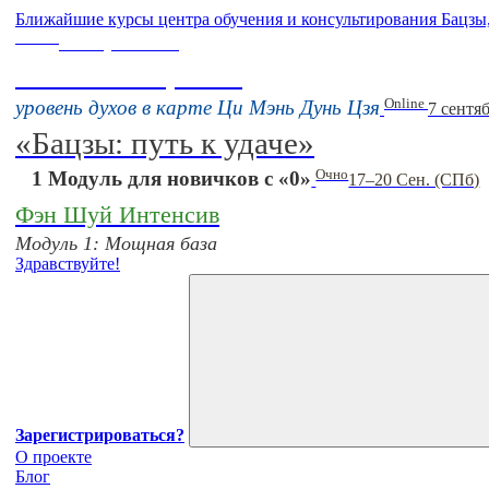
Ближайшие курсы центра обучения и консультирования Бацзы
Online
16 августа 11:00
Тонкие настройки
Online
уровень духов в карте Ци Мэнь Дунь Цзя
7 сентя
«Бацзы: путь к удаче»
Очно
1 Модуль для новичков с «0»
17–20 Сен. (СПб)
Фэн Шуй Интенсив
Модуль 1: Мощная база
Здравствуйте!
Зарегистрироваться?
О проекте
Блог