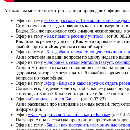
А также вы можете посмотреть записи прошедших эфиров на
Эфир на тему
«О чем расскажут Символические звезды 
Символические звезды появились как закономерности в 
Бацзы. Как же проявляют себя символические звезды в 
Эфир на тему
«Как помочь ребенку учиться»
(от 30.08.23
Как помочь ребенку учиться? Как мотивировать к дости
слабой карте» и «Как учиться сильной карте».
Эфир на тему
«Как добавить недостающую стихию в кар
Анна ответила на ваши вопросы по циклу недавно вышед
Эфир на тему
«Здоровье в сезон Металла (август, сентябр
Анна и Наталья рассказали о влияниях сезона на здоровь
здоровьем, которые могут ждать в ближайшее время и 
вопросы по теме эфира.
Эфир на тему
Эфир «Бацзы: в какой кружок отдать ребе
Согласитесь, в идеале хочется, чтобы вашему малышу кр
с помощью Бацзы? Какие есть простые и более сложные 
Эфир
«Самонаказание в Бацзы»
(от 10.03.23)
Анна рассказала про неприязнь земных ветвей, петух-п
информации.
Эфир
«Как увидеть свой талант в карте Бацзы»
(от 01.02
На эфире Анна рассказала про один из простых методов,
Эфир на тему
«Бацзы: как построить гармоничные отнош