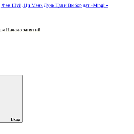
, Фэн Шуй, Ци Мэнь Дунь Цзя и Выбор дат «Mingli»
бря
Начало занятий
Вход