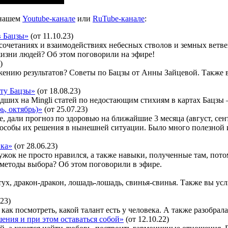
 нашем
Youtube-канале
или
RuTube-канале
:
в Бацзы»
(от 11.10.23)
сочетаниях и взаимодействиях небесных стволов и земных ветвей
жизни людей? Об этом поговорили на эфире!
)
жению результатов? Советы по Бацзы от Анны Зайцевой. Также 
ту Бацзы»
(от 18.08.23)
ших на Mingli статей по недостающим стихиям в картах Бацзы –
ь, октябрь)»
(от 25.07.23)
е, дали прогноз по здоровью на ближайшие 3 месяца (август, се
способы их решения в нынешней ситуации. Было много полезной
нка»
(от 28.06.23)
ужок не просто нравился, а также навыки, полученные там, пот
методы выбора? Об этом поговорили в эфире.
етух, дракон-дракон, лошадь-лошадь, свинья-свинья. Также вы у
.23)
 как посмотреть, какой талант есть у человека. А также разобра
ения и при этом оставаться собой»
(от 12.10.22)