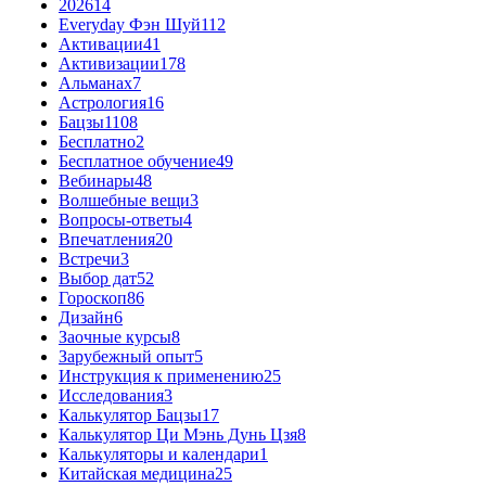
2026
14
Everyday Фэн Шуй
112
Активации
41
Активизации
178
Альманах
7
Астрология
16
Бацзы
1108
Бесплатно
2
Бесплатное обучение
49
Вебинары
48
Волшебные вещи
3
Вопросы-ответы
4
Впечатления
20
Встречи
3
Выбор дат
52
Гороскоп
86
Дизайн
6
Заочные курсы
8
Зарубежный опыт
5
Инструкция к применению
25
Исследования
3
Калькулятор Бацзы
17
Калькулятор Ци Мэнь Дунь Цзя
8
Калькуляторы и календари
1
Китайская медицина
25