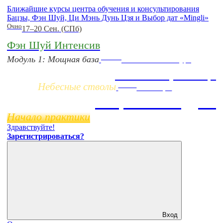
Ближайшие курсы центра обучения и консультирования
Бацзы, Фэн Шуй, Ци Мэнь Дунь Цзя и Выбор дат «Mingli»
Очно
17–20 Сен. (СПб)
Фэн Шуй Интенсив
Заочно
Модуль 1: Мощная база
НОВЫЙ online-курс
Жизнь по фазам Ци
Небесные стволы
Online
11 ноября
Бацзы 2 Модуль
Начало практики
Здравствуйте!
Зарегистрироваться?
Вход