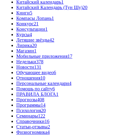
Китайский календарь
1
Китайский Календарь (Тун Шу)
20
Книги
5
Компасы Лопань
1
Конкурс
21
Консультации
1
Курсы
4
Летящие звёзды
42
Лирика
20
Магазин
1
Мобильные приложения
17
Недельки
378
Новости
131
Обучающее видео
6
Отношения
10
Персональные календари
4
Помощь по сайту
6
ПРАВИЛА БЛОГА
1
Прогнозы
408
Программы
14
Психология
20
Семинары
122
Справочники
16
Статьи-отзывы
2
Физиогномика
4