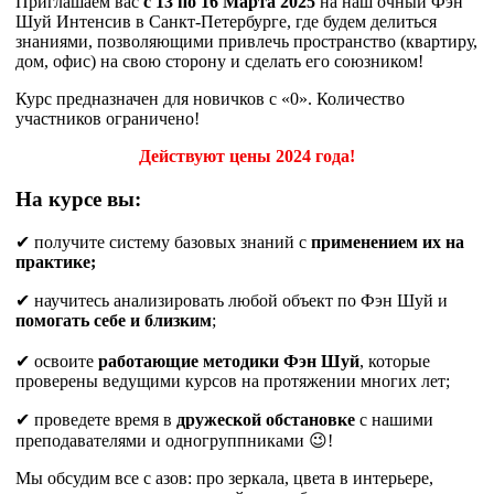
Приглашаем вас
с 13 по 16 Марта 2025
на наш очный Фэн
Шуй Интенсив в Санкт-Петербурге, где будем делиться
знаниями, позволяющими привлечь пространство (квартиру,
дом, офис) на свою сторону и сделать его союзником!
Курс предназначен для новичков с «0». Количество
участников ограничено!
Действуют цены 2024 года!
На курсе вы
:
✔ получите систему базовых знаний с
применением их на
практике;
✔ научитесь анализировать любой объект по Фэн Шуй и
помогать себе и близким
;
✔ освоите
работающие методики Фэн Шуй
, которые
проверены ведущими курсов на протяжении многих лет;
✔ проведете время в
дружеской обстановке
с нашими
преподавателями и одногруппниками 😉!
Мы обсудим все с азов: про зеркала, цвета в интерьере,