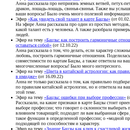
Анна рассказала про неприязнь земных ветвей, петух-пет
дракон, лошадь-лошадь, свинья-свинья. Также вы услыш
ваши вопросы! Было очень много полезной информации
Эфир
«Как увидеть свой талант в карте Бацзы»
(от 01.02
На эфире Анна рассказала про один из простых методов,
какой талант есть у человека. А также разобрала приме
людей.
Эфир на тему
«Бацзы: как построить гармоничные отно
оставаться собой»
(от 12.10.22)
Анна рассказала о том, что делать, если характер сложны
любовь, построить гармоничные отношения. Поделилас
совместимости по картам Бацзы, а также ответила на ва
многочисленные вопросы! Было много интересного.
Эфир на тему
«Цвета в китайской астрологии: как прави
в имидже»
(от 16.09.22)
Анна не только рассказала о том, как правильно подбира
по правилам китайской астрологии, но и ответила на в
этой теме.
Эфир на тему
«Бацзы: ошибки при выборе профессии»
(о
Рассказали, на какие признаки в карте Бацзы стоит орие
выборе профессии; что говорит о склонности выбирать
влиянием товарищей; подходит ли вам выбранная сфера 
такое функции в определенной профессии; о «модной п
подходящей по способностям и характеру.
Эфир на тему
«Знание Бацзы как ключ к счастливой жи