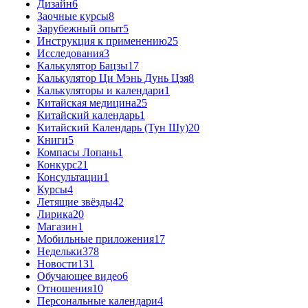
Дизайн
6
Заочные курсы
8
Зарубежный опыт
5
Инструкция к применению
25
Исследования
3
Калькулятор Бацзы
17
Калькулятор Ци Мэнь Дунь Цзя
8
Калькуляторы и календари
1
Китайская медицина
25
Китайский календарь
1
Китайский Календарь (Тун Шу)
20
Книги
5
Компасы Лопань
1
Конкурс
21
Консультации
1
Курсы
4
Летящие звёзды
42
Лирика
20
Магазин
1
Мобильные приложения
17
Недельки
378
Новости
131
Обучающее видео
6
Отношения
10
Персональные календари
4