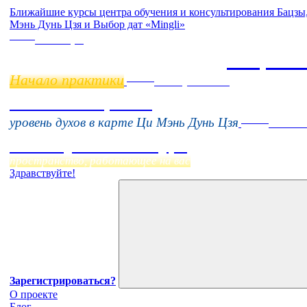
Ближайшие курсы центра обучения и консультирования Бацз
Мэнь Дунь Цзя и Выбор дат «Mingli»
Online
11 ноября
Бацзы 
Начало практики
Online
16 августа 11:00
Тонкие настройки
Online
уровень духов в карте Ци Мэнь Дунь Цзя
Начало
Фэн Шуй онлайн-курс
пространство, работающее на вас
Здравствуйте!
Зарегистрироваться?
О проекте
Блог