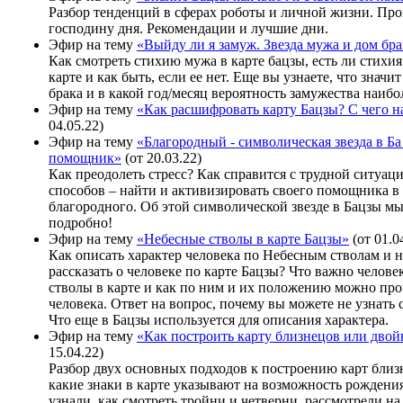
Разбор тенденций в сферах роботы и личной жизни. Пр
господину дня. Рекомендации и лучшие дни.
Эфир на тему
«Выйду ли я замуж. Звезда мужа и дом бра
Как смотреть стихию мужа в карте бацзы, есть ли стихи
карте и как быть, если ее нет. Еще вы узнаете, что значи
брака и в какой год/месяц вероятность замужества наибо
Эфир на тему
«Как расшифровать карту Бацзы? С чего н
04.05.22)
Эфир на тему
«Благородный - символическая звезда в Ба
помощник»
(от 20.03.22)
Как преодолеть стресс? Как справится с трудной ситуац
способов – найти и активизировать своего помощника в
благородного. Об этой символической звезде в Бацзы м
подробно!
Эфир на тему
«Небесные стволы в карте Бацзы»
(от 01.0
Как описать характер человека по Небесным стволам и н
рассказать о человеке по карте Бацзы? Что важно челов
стволы в карте и как по ним и их положению можно про
человека. Ответ на вопрос, почему вы можете не узнать 
Что еще в Бацзы используется для описания характера.
Эфир на тему
«Как построить карту близнецов или дво
15.04.22)
Разбор двух основных подходов к построению карт близ
какие знаки в карте указывают на возможность рождени
узнали, как смотреть тройни и четверни, рассмотрели на