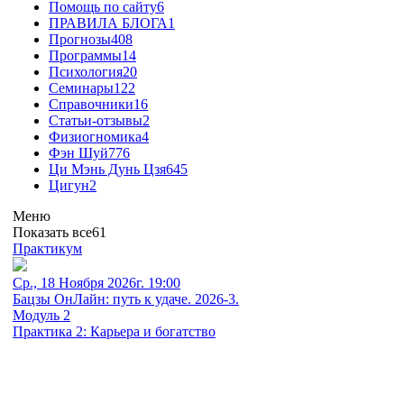
Помощь по сайту
6
ПРАВИЛА БЛОГА
1
Прогнозы
408
Программы
14
Психология
20
Семинары
122
Справочники
16
Статьи-отзывы
2
Физиогномика
4
Фэн Шуй
776
Ци Мэнь Дунь Цзя
645
Цигун
2
Меню
Показать все
61
Практикум
Ср., 18 Ноября 2026г. 19:00
Бацзы ОнЛайн: путь к удаче. 2026-3.
Модуль 2
Практика 2: Карьера и богатство