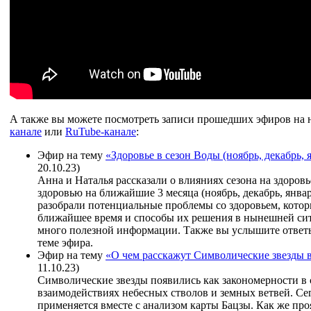
А также вы можете посмотреть записи прошедших эфиров на
канале
или
RuTube-канале
:
Эфир на тему
«Здоровье в сезон Воды (ноябрь, декабрь, 
20.10.23)
Анна и Наталья рассказали о влияниях сезона на здоровь
здоровью на ближайшие 3 месяца (ноябрь, декабрь, январ
разобрали потенциальные проблемы со здоровьем, котор
ближайшее время и способы их решения в нынешней си
много полезной информации. Также вы услышите ответ
теме эфира.
Эфир на тему
«О чем расскажут Символические звезды 
11.10.23)
Символические звезды появились как закономерности в 
взаимодействиях небесных стволов и земных ветвей. Се
применяется вместе с анализом карты Бацзы. Как же про