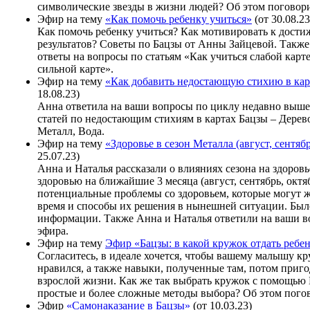
символические звезды в жизни людей? Об этом поговор
Эфир на тему
«Как помочь ребенку учиться»
(от 30.08.23
Как помочь ребенку учиться? Как мотивировать к дост
результатов? Советы по Бацзы от Анны Зайцевой. Такж
ответы на вопросы по статьям «Как учиться слабой карт
сильной карте».
Эфир на тему
«Как добавить недостающую стихию в кар
18.08.23)
Анна ответила на ваши вопросы по циклу недавно выше
статей по недостающим стихиям в картах Бацзы – Дерево
Металл, Вода.
Эфир на тему
«Здоровье в сезон Металла (август, сентябр
25.07.23)
Анна и Наталья рассказали о влияниях сезона на здоровь
здоровью на ближайшие 3 месяца (август, сентябрь, октя
потенциальные проблемы со здоровьем, которые могут 
время и способы их решения в нынешней ситуации. Был
информации. Также Анна и Наталья ответили на ваши в
эфира.
Эфир на тему
Эфир «Бацзы: в какой кружок отдать ребе
Согласитесь, в идеале хочется, чтобы вашему малышу кр
нравился, а также навыки, полученные там, потом приг
взрослой жизни. Как же так выбрать кружок с помощью 
простые и более сложные методы выбора? Об этом погов
Эфир
«Самонаказание в Бацзы»
(от 10.03.23)