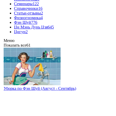
Семинары
122
Справочники
16
Статьи-отзывы
2
Физиогномика
4
Фэн Шуй
776
Ци Мэнь Дунь Цзя
645
Цигун
2
Меню
Показать все
61
Уборка по Фэн Шуй (Август - Сентябрь)