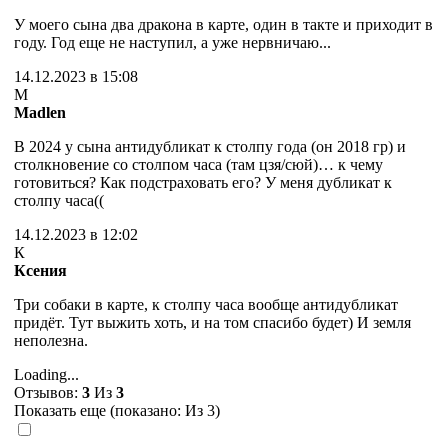
У моего сына два дракона в карте, один в такте и приходит в
году. Год еще не наступил, а уже нервничаю...
14.12.2023 в 15:08
M
Madlen
В 2024 у сына антидубликат к столпу года (он 2018 гр) и
столкновение со столпом часа (там цзя/сюй)… к чему
готовиться? Как подстраховать его? У меня дубликат к
столпу часа((
14.12.2023 в 12:02
К
Ксения
Три собаки в карте, к столпу часа вообще антидубликат
придёт. Тут выжить хоть, и на том спасибо будет) И земля
неполезна.
Loading...
Отзывов:
3
Из
3
Показать еще (показано:
Из 3)