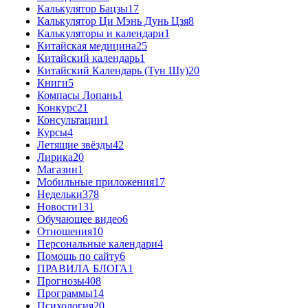
Калькулятор Бацзы
17
Калькулятор Ци Мэнь Дунь Цзя
8
Калькуляторы и календари
1
Китайская медицина
25
Китайский календарь
1
Китайский Календарь (Тун Шу)
20
Книги
5
Компасы Лопань
1
Конкурс
21
Консультации
1
Курсы
4
Летящие звёзды
42
Лирика
20
Магазин
1
Мобильные приложения
17
Недельки
378
Новости
131
Обучающее видео
6
Отношения
10
Персональные календари
4
Помощь по сайту
6
ПРАВИЛА БЛОГА
1
Прогнозы
408
Программы
14
Психология
20