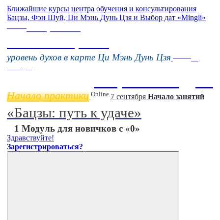
Ближайшие курсы центра обучения и консультирования
Бацзы, Фэн Шуй, Ци Мэнь Дунь Цзя и Выбор дат «Mingli»
Online
16 августа 11:00
Тонкие настройки
Online
уровень духов в карте Ци Мэнь Дунь Цзя
11
ноября
Бацзы 2 Модуль
Начало практики
Online
7 сентября
Начало занятий
«Бацзы: путь к удаче»
1 Модуль для новичков с «0»
Здравствуйте!
Зарегистрироваться?