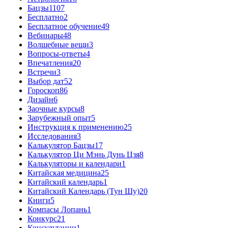
Бацзы
1107
Бесплатно
2
Бесплатное обучение
49
Вебинары
48
Волшебные вещи
3
Вопросы-ответы
4
Впечатления
20
Встречи
3
Выбор дат
52
Гороскоп
86
Дизайн
6
Заочные курсы
8
Зарубежный опыт
5
Инструкция к применению
25
Исследования
3
Калькулятор Бацзы
17
Калькулятор Ци Мэнь Дунь Цзя
8
Калькуляторы и календари
1
Китайская медицина
25
Китайский календарь
1
Китайский Календарь (Тун Шу)
20
Книги
5
Компасы Лопань
1
Конкурс
21
Консультации
1