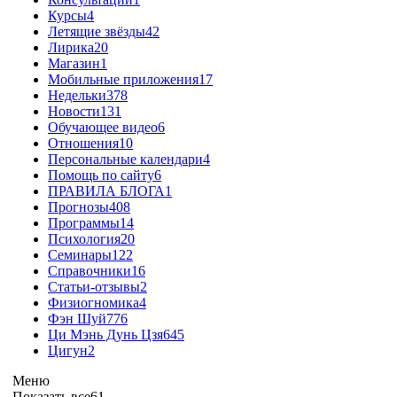
Курсы
4
Летящие звёзды
42
Лирика
20
Магазин
1
Мобильные приложения
17
Недельки
378
Новости
131
Обучающее видео
6
Отношения
10
Персональные календари
4
Помощь по сайту
6
ПРАВИЛА БЛОГА
1
Прогнозы
408
Программы
14
Психология
20
Семинары
122
Справочники
16
Статьи-отзывы
2
Физиогномика
4
Фэн Шуй
776
Ци Мэнь Дунь Цзя
645
Цигун
2
Меню
Показать все
61