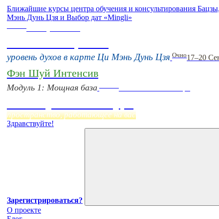
Ближайшие курсы центра обучения и консультирования Бацз
Мэнь Дунь Цзя и Выбор дат «Mingli»
Online
16 августа 11:00
Тонкие настройки
Очно
уровень духов в карте Ци Мэнь Дунь Цзя
17–20 Се
Фэн Шуй Интенсив
Online
Модуль 1: Мощная база
Начало:
23 Сентября
Фэн Шуй онлайн-курс
пространство, работающее на вас
Здравствуйте!
Зарегистрироваться?
О проекте
Блог