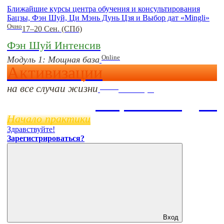
Ближайшие курсы центра обучения и консультирования
Бацзы, Фэн Шуй, Ци Мэнь Дунь Цзя и Выбор дат «Mingli»
Очно
17–20 Сен. (СПб)
Фэн Шуй Интенсив
Online
Модуль 1: Мощная база
Активизации
на все случаи жизни
Online
11 ноября
Бацзы 2 Модуль
Начало практики
Здравствуйте!
Зарегистрироваться?
Вход