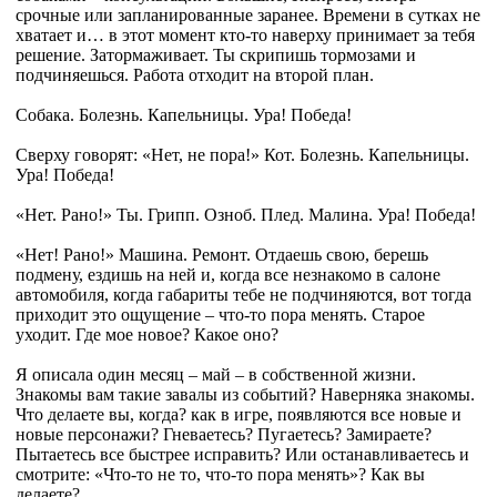
срочные или запланированные заранее. Времени в сутках не
хватает и… в этот момент кто-то наверху принимает за тебя
решение. Затормаживает. Ты скрипишь тормозами и
подчиняешься. Работа отходит на второй план.
Собака. Болезнь. Капельницы. Ура! Победа!
Сверху говорят: «Нет, не пора!» Кот. Болезнь. Капельницы.
Ура! Победа!
«Нет. Рано!» Ты. Грипп. Озноб. Плед. Малина. Ура! Победа!
«Нет! Рано!» Машина. Ремонт. Отдаешь свою, берешь
подмену, ездишь на ней и, когда все незнакомо в салоне
автомобиля, когда габариты тебе не подчиняются, вот тогда
приходит это ощущение – что-то пора менять. Старое
уходит. Где мое новое? Какое оно?
Я описала один месяц – май – в собственной жизни.
Знакомы вам такие завалы из событий? Наверняка знакомы.
Что делаете вы, когда? как в игре, появляются все новые и
новые персонажи? Гневаетесь? Пугаетесь? Замираете?
Пытаетесь все быстрее исправить? Или останавливаетесь и
смотрите: «Что-то не то, что-то пора менять»? Как вы
делаете?...