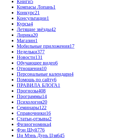
Книги
5
Компасы Лопань
1
Конкурс
21
Консультации
1
Курсы
4
Летящие звёзды
42
Лирика
20
Магазин
1
Мобильные приложения
17
Недельки
377
Новости
131
Обучающее видео
6
Отношения
10
Персональные календари
4
Помощь по сайту
6
ПРАВИЛА БЛОГА
1
Прогнозы
408
Программы
14
Психология
20
Семинары
122
Справочники
16
Статьи-отзывы
2
Физиогномика
4
Фэн Шуй
776
Ци Мэнь Дунь Цзя
645