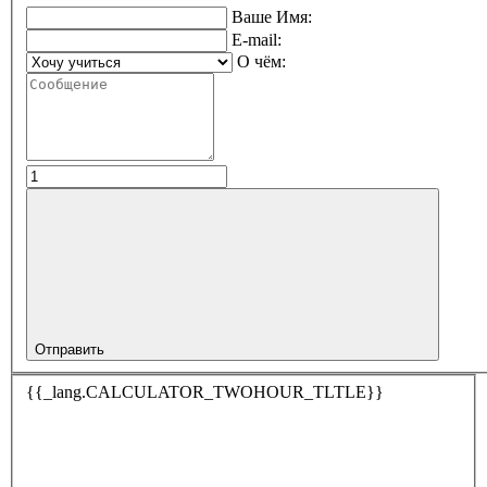
Ваше Имя:
E-mail:
О чём:
Отправить
{{_lang.CALCULATOR_TWOHOUR_TLTLE}}