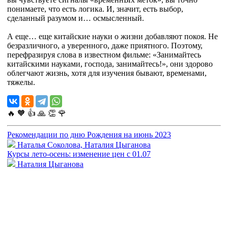
понимаете, что есть логика. И, значит, есть выбор,
сделанный разумом и… осмысленный.
А еще… еще китайские науки о жизни добавляют покоя. Не
безразличного, а уверенного, даже приятного. Поэтому,
перефразируя слова в известном фильме: «Занимайтесь
китайскими науками, господа, занимайтесь!», они здорово
облегчают жизнь, хотя для изучения бывают, временами,
тяжелы.
🔥
🧡
👍
🙏
👏
🌹
Рекомендации по дню Рождения на июнь 2023
Наталья Соколова, Наталия Цыганова
Курсы лето-осень: изменение цен с 01.07
Наталия Цыганова