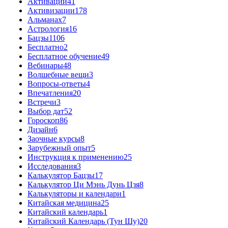
Активации
41
Активизации
178
Альманах
7
Астрология
16
Бацзы
1106
Бесплатно
2
Бесплатное обучение
49
Вебинары
48
Волшебные вещи
3
Вопросы-ответы
4
Впечатления
20
Встречи
3
Выбор дат
52
Гороскоп
86
Дизайн
6
Заочные курсы
8
Зарубежный опыт
5
Инструкция к применению
25
Исследования
3
Калькулятор Бацзы
17
Калькулятор Ци Мэнь Дунь Цзя
8
Калькуляторы и календари
1
Китайская медицина
25
Китайский календарь
1
Китайский Календарь (Тун Шу)
20