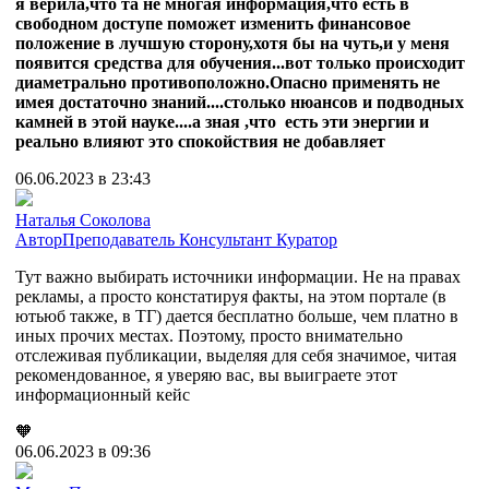
я верила,что та не многая информация,что есть в
свободном доступе поможет изменить финансовое
положение в лучшую сторону,хотя бы на чуть,и у меня
появится средства для обучения...вот только происходит
диаметрально противоположно.Опасно применять не
имея достаточно знаний....столько нюансов и подводных
камней в этой науке....а зная ,что есть эти энергии и
реально влияют это спокойствия не добавляет
06.06.2023 в 23:43
Наталья Соколова
Автор
Преподаватель
Консультант
Куратор
Тут важно выбирать источники информации. Не на правах
рекламы, а просто констатируя факты, на этом портале (в
ютьюб также, в ТГ) дается бесплатно больше, чем платно в
иных прочих местах. Поэтому, просто внимательно
отслеживая публикации, выделяя для себя значимое, читая
рекомендованное, я уверяю вас, вы выиграете этот
информационный кейс
🧡
06.06.2023 в 09:36