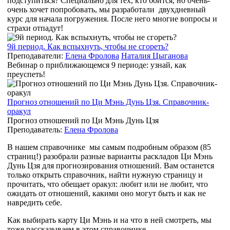
подступиться? Специально для тех, кто боится, но очень-
очень хочет попробовать, мы разработали двухдневный
курс для начала погружения. После него многие вопросы и
страхи отпадут!
9й период. Как вспыхнуть, чтобы не сгореть?
Преподаватели:
Елена Фролова
Наталия Цыганова
Вебинар о приближающемся 9 периоде: узнай, как
преуспеть!
Прогноз отношений по Ци Мэнь Дунь Цзя. Справочник-
оракул
Прогноз отношений по Ци Мэнь Дунь Цзя
Преподаватель:
Елена Фролова
В нашем справочнике мы самым подробным образом
(85
страниц!)
разобрали разные варианты раскладов Ци Мэнь
Дунь Цзя для прогнозирования отношений. Вам останется
только открыть справочник, найти нужную страницу и
прочитать, что обещает оракул: любит или не любит, что
ожидать от отношений, какими оно могут быть и как не
навредить себе.
Как выбирать карту Ци Мэнь и на что в ней смотреть, мы
тоже рассказываем в этом справочнике.