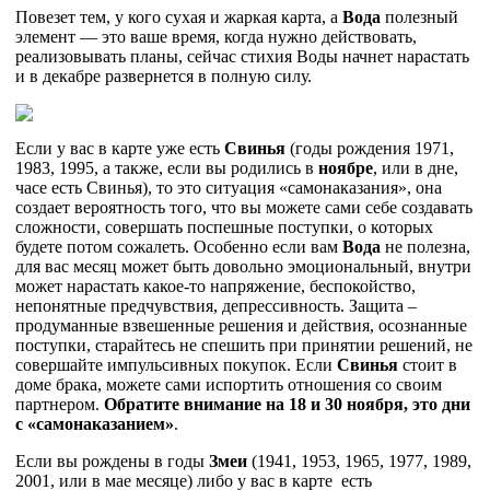
Повезет тем, у кого сухая и жаркая карта, а
Вода
полезный
элемент — это ваше время, когда нужно действовать,
реализовывать планы, сейчас стихия Воды начнет нарастать
и в декабре развернется в полную силу.
Если у вас в карте уже есть
Свинья
(годы рождения 1971,
1983, 1995, а также, если вы родились в
ноябре
, или в дне,
часе есть Свинья), то это ситуация «самонаказания», она
создает вероятность того, что вы можете сами себе создавать
сложности, совершать поспешные поступки, о которых
будете потом сожалеть. Особенно если вам
Вода
не полезна,
для вас месяц может быть довольно эмоциональный, внутри
может нарастать какое-то напряжение, беспокойство,
непонятные предчувствия, депрессивность. Защита –
продуманные взвешенные решения и действия, осознанные
поступки, старайтесь не спешить при принятии решений, не
совершайте импульсивных покупок. Если
Свинья
стоит в
доме брака, можете сами испортить отношения со своим
партнером.
Обратите внимание на 18 и 30 ноября, это дни
с «самонаказанием»
.
Если вы рождены в годы
Змеи
(1941, 1953, 1965, 1977, 1989,
2001, или в мае месяце) либо у вас в карте есть