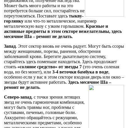
недвижимости, получение наследства.
Может быть много работы и на это
потребуется больше сил, постарайтесь не
переутомляться. Поставьте здесь
тыкву-
горлянку
или что-то металлическое, например
металлическую вазу с узким горлышком.
Красные и
активные предметы в этом секторе нежелательны, здесь
месячное Ша – ремонт не делать
.
Запад
. Этот сектор вновь не очень радует. Могут быть ссоры
между женщинами, порезы, ранения, обострения
заболеваний крови. Берегите дыхательную систему,
старайтесь здесь поменьше находиться. Здесь продолжает
стоять
«соляное средство» от звезды 7
(это очень соленая
вода, но без монет), или
3-4 веточки бамбука в воде
,
особенно если у вас в этом секторе входная дверь или окно –
звезды будут активнее работать.
Здесь месячное Ша –
ремонт не делать
.
Северо-запад
, с точки зрения летящих
звезд не очень гармоничная комбинация,
могут быть травмы ног, проблемы с
суставами, печенью, головные боли.
Аккуратно обращайтесь с режущими,
металлическими предметами, особенно
это актуально для мужчин, а также для