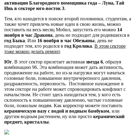
активации Благородного помощника года – Луна, Тай
Инь в секторе юго-восток 3
.
Тем, кто находится в поиске второй половинки, студентам, а
также хочет привлечь новые идеи в свою жизнь, можно
поставить на весь месяц Мобил, запустить его можно
14
ноября в час Дракона
, день не подходит для родившихся в
год
Быка
. Или
16 ноября в час Обезьяны
, день не
подходит тем, кто родился в
год
Кролика
.
В этом секторе
тоже можно делать ремонт
.
Юг
. В этот сектор прилетает активная
звезда 6
, образуя
комбинацию 96. Эта комбинация может дать активность,
продвижение на работе, но из-за нагрузки могут начаться
головные боли, повышение внутричерепного давления,
раздраженность, нервозность. Постоянное нахождение в
этом секторе на работе может спровоцировать конфликт с
начальством. Не стоит здесь находиться тем, у кого есть
склонность к повышенному давлению, частые головные
боли, пожилым людям. Как корректор можете поставить
керамическую вазу с водой и водным бамбуком
, или
другим водным растением, ну или просто
керамический
предмет, кристаллы
.