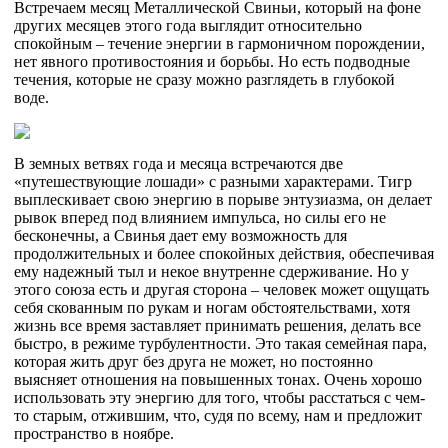
Встречаем месяц Металлической Свиньи, который на фоне
других месяцев этого года выглядит относительно
спокойным – течение энергии в гармоничном порождении,
нет явного противостояния и борьбы. Но есть подводные
течения, которые не сразу можно разглядеть в глубокой
воде.
В земных ветвях года и месяца встречаются две
«путешествующие лошади» с разными характерами. Тигр
выплескивает свою энергию в порыве энтузиазма, он делает
рывок вперед под влиянием импульса, но силы его не
бесконечны, а Свинья дает ему возможность для
продолжительных и более спокойных действия, обеспечивая
ему надежный тыл и некое внутренне сдерживание. Но у
этого союза есть и другая сторона – человек может ощущать
себя скованным по рукам и ногам обстоятельствами, хотя
жизнь все время заставляет принимать решения, делать все
быстро, в режиме турбулентности. Это такая семейная пара,
которая жить друг без друга не может, но постоянно
выясняет отношения на повышенных тонах. Очень хорошо
использовать эту энергию для того, чтобы расстаться с чем-
то старым, отжившим, что, судя по всему, нам и предложит
пространство в ноябре.