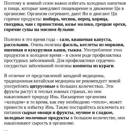
Поэтому в зимний сезон важно избегать холодных напитков
и пищи, которые замедляют пищеварение и движение Ци в
организме. Организм согревают, дают Ян и двигают Ци
горячие продукты:
имбирь, чеснок, перец, корица,
гвоздика, чаи с пряностями, козье молоко, грецкие орехи,
горячие супы на мясном бульоне
.
Полезно в это время года –
сало, квашеная капуста,
рассольник
. Очень полезны
фасоль, котлеты из моркови,
пшенная и кукурузная каши, тыква
. Употребление этих
продуктов в холодное время – в своем роде профилактика
простудных заболеваний. Для профилактики сердечно-
сосудистых заболеваний полезны
компоты из кураги
.
В отличие от представлений западной медицины,
традиционная китайская медицина не рекомендует зимой
употреблять
цитрусовые
в больших количествах. Эти
фрукты растут в теплых южных странах, но они
накапливают природу Инь. Насыщение организма
«холодом» в то время, как ему необходимо «тепло», может
привести к избытку Инь. Также постарайтесь исключить из
питания
сырые овощи и фрукты, мучное и сладкое,
холодные молочные продукты
в большом количестве, они
накапливают сырость в организме.