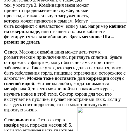
тех, у кого гуа 3. Комбинация звезд может
принести продвижение по службе, новые
проекты, а также сильную загруженность,
которая может привести к срывам. Могут
быть конфликт с начальством, если у вас, например
кабинет
на северо-западе
, или с вашим столом в кабинете
формируется такая комбинация.
Здесь месячное Ша –
ремонт не делать
.
Север
. Месячная комбинация может дать тягу к
романтическим приключениям, притянуть сплетни, будьте
осторожны с флиртом, могут быть не самые приятные
заболевания. Также у тех, кто здесь долго находится, могут
быть заболевания горла, пищевые отравления, осторожнее с
алкоголем.
Можно тоже поставить для коррекции сосуд с
соленой водой
. Эта звезда любит, когда занимаются
метафизикой, так что можно пойти на какие-то курсы,
изучить новое в этой теме. Сектор хорош для тех, кто
выступает на публике, изучает иностранный язык. Если у
вас здесь спит подросток, то его может потянуть во
взрослую жизнь.
Северо-восток
. Этот сектор в
ноябре
увы, поражен месячной 5.
Если это активная часть квартиры –