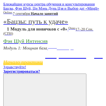
Ближайшие курсы центра обучения и консультирования
Бацзы, Фэн Шуй, Ци Мэнь Дунь Цзя и Выбор дат «Mingli»
Online
7 сентября
Начало занятий
«Бацзы: путь к удаче»
Очно
1 Модуль для новичков с «0»
17–20 Сен.
(СПб)
Фэн Шуй Интенсив
Online
Модуль 1: Мощная база
11 ноября
Бацзы 2 Модуль
Начало практики
Здравствуйте!
Зарегистрироваться?