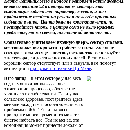
Карта Летящих звезд в ноябре повторяет карту февраля,
вновь сочетание 52 в центральном секторе, эта
комбинация задает тон характеру месяца, и это
продолжение тенденции резких и не всегда приятных
событий в мире. Центр дома не корректируется, но
постарайтесь чтобы в центре дома не было красных
предметов, много свечей, постоянной активности
.
Обязательно учитываем входную дверь, сектор спальни,
местоположение кровати и рабочего стола
. Хорошие
сектора в этом месяце –
восток, юго-восток
, используйте
эти сектора для достижения своих целей. Если у вас
хороший сектор отсутствует или в санузле, вам помогут
активации и
прогулки по технике Ци Мэнь
.
Юго-запад
– в этом секторе у нас весь
год находится звезда 2, дающая
затягивание процессов, обострение
хронических заболеваний. Если у вас
ослаблено здоровье, постарайтесь здесь
меньше находиться, особенно если есть
проблемы с ЖКТ. Если вы здесь
проводите много времени, то можете
быстро набрать вес. Тем не менее, эта
комбинация может принести доходы от