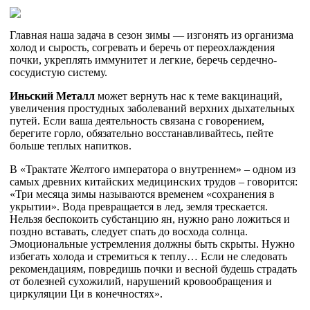
Главная наша задача в сезон зимы — изгонять из организма
холод и сырость, согревать и беречь от переохлаждения
почки, укреплять иммунитет и легкие, беречь сердечно-
сосудистую систему.
Иньский Металл
может вернуть нас к теме вакцинаций,
увеличения простудных заболеваний верхних дыхательных
путей. Если ваша деятельность связана с говорением,
берегите горло, обязательно восстанавливайтесь, пейте
больше теплых напитков.
В «Трактате Желтого императора о внутреннем» – одном из
самых древних китайских медицинских трудов – говорится:
«Три месяца зимы называются временем «сохранения в
укрытии». Вода превращается в лед, земля трескается.
Нельзя беспокоить субстанцию ян, нужно рано ложиться и
поздно вставать, следует спать до восхода солнца.
Эмоциональные устремления должны быть скрыты. Нужно
избегать холода и стремиться к теплу… Если не следовать
рекомендациям, повредишь почки и весной будешь страдать
от болезней сухожилий, нарушений кровообращения и
циркуляции Ци в конечностях».