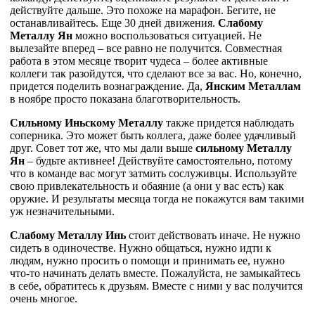
действуйте дальше. Это похоже на марафон. Бегите, не
останавливайтесь. Еще 30 дней движения.
Слабому
Металлу Ян
можно воспользоваться ситуацией. Не
вылезайте вперед – все равно не получится. Совместная
работа в этом месяце творит чудеса – более активные
коллеги так разойдутся, что сделают все за вас. Но, конечно,
придется поделить вознаграждение. Да,
Янским Металлам
в ноябре просто показана благотворительность.
Сильному Иньскому Металлу
также придется наблюдать
соперника. Это может быть коллега, даже более удачливый
друг. Совет тот же, что мы дали выше
сильному Металлу
Ян
– будьте активнее! Действуйте самостоятельно, потому
что в команде вас могут затмить сослуживцы. Используйте
свою привлекательность и обаяние (а они у вас есть) как
оружие. И результаты месяца тогда не покажутся вам такими
уж незначительными.
Слабому Металлу Инь
стоит действовать иначе. Не нужно
сидеть в одиночестве. Нужно общаться, нужно идти к
людям, нужно просить о помощи и принимать ее, нужно
что-то начинать делать вместе. Пожалуйста, не замыкайтесь
в себе, обратитесь к друзьям. Вместе с ними у вас получится
очень многое.