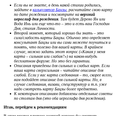
Если вы не знаете, в день какой стихии родились,
зайдите в
калькулятор Бацзы
, расчитайте свою карту
по дате рождения и посмотрите на
верхний
иероглиф дня рождения
. Там будет Дерево Ян или
Вода Инь или еще что-то – это и есть ваш Господин
Дня, стихия Личности.
Второй момент, который хорошо бы знать – это
сила/слабость карты Бацзы. Обычно это определяет
консультант Бацзы или вы сами можете поучиться и
понять, что полезно для вашей карты. В крайнем
случае, можно задать этот вопрос («Какая у меня
карта – сильная или слабая?») на каком-нибудь
бесплатном форуме. Но это без гарантии.
Описания приведены для сильных и слабых карт. Если
ваша карта сверхсильная – читайте описание для
слабой. Если у вас карта следования – то, скорее всего,
вам подойдет описание для сильной карты. Но, в
случае следования, визави, спецструктур и т.п. уже
надо смотреть карту Бацзы более предметно.
К некоторым описаниям добавлены отдельные советы
по столпам дня (это оба иероглифа дня рождения).
Итак, перейдем к рекомендациям
В этом месяце влияние энергий хорошо бы смотреть