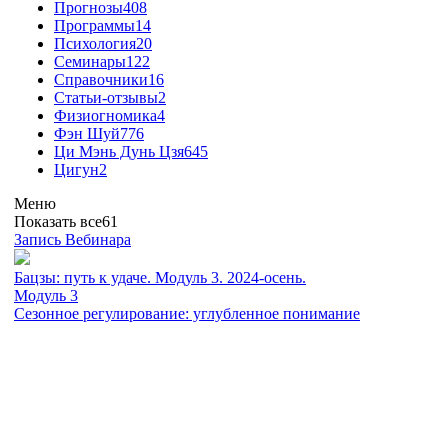
Прогнозы
408
Программы
14
Психология
20
Семинары
122
Справочники
16
Статьи-отзывы
2
Физиогномика
4
Фэн Шуй
776
Ци Мэнь Дунь Цзя
645
Цигун
2
Меню
Показать все
61
Запись Вебинара
Бацзы: путь к удаче. Модуль 3. 2024-осень.
Модуль 3
Сезонное регулирование: углубленное понимание