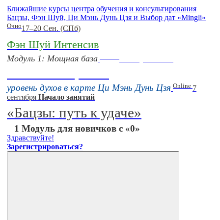
Ближайшие курсы центра обучения и консультирования
Бацзы, Фэн Шуй, Ци Мэнь Дунь Цзя и Выбор дат «Mingli»
Очно
17–20 Сен. (СПб)
Фэн Шуй Интенсив
Online
Модуль 1: Мощная база
16 августа 11:00
Тонкие настройки
Online
уровень духов в карте Ци Мэнь Дунь Цзя
7
сентября
Начало занятий
«Бацзы: путь к удаче»
1 Модуль для новичков с «0»
Здравствуйте!
Зарегистрироваться?