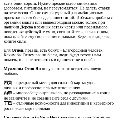
все в одни ворота. Нужно прежде всего заниматься
здоровьем, питанием, не переутомляться. Не делать ставки
на этот месяц. Он не самый удачный для амбициозных
проектов и, тем более, для инвестиций. Избежать проблем с
органами власти или вышестоящими можно только при
наличии Дерева в земных ветвях карты или правильного
поведения: действуйте умно, соглашайтесь с начальством,
показывайте ему свои знания и навыки. Берегите здоровье,
копите силы.
Для
Огней
, правда, есть бонус – Благородный человек.
Каким бы Огнем вы ни были, люди будут готовы вам
помочь, и вы не останетесь в одиночестве в ноябре.
Мужчины Огня Ян
получают шанс встретить новую
любовь.
丙
寅
– прекрасный месяц для сильной карты: удача в
личных и профессиональных отношениях
丙
申
– многообещающее начало, но разочарование в конце;
не завидуйте и не сравнивайте себя с другими
丁
巳
– отличные возможности для инвестиций и карьерного
роста, если карта сильная
Сильные Земли (и Ян и Инь)
оооочень хороши. Какой же