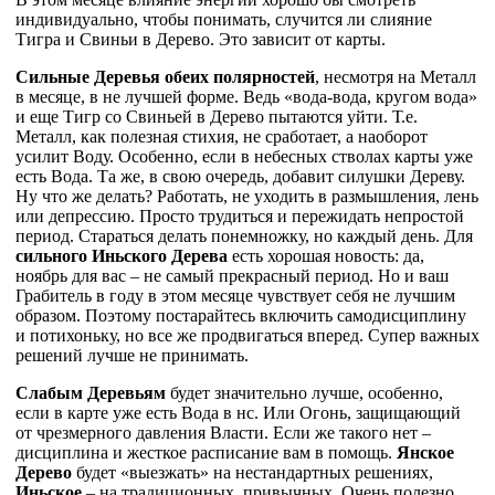
индивидуально, чтобы понимать, случится ли слияние
Тигра и Свиньи в Дерево. Это зависит от карты.
Сильные Деревья обеих полярностей
, несмотря на Металл
в месяце, в не лучшей форме. Ведь «вода-вода, кругом вода»
и еще Тигр со Свиньей в Дерево пытаются уйти. Т.е.
Металл, как полезная стихия, не сработает, а наоборот
усилит Воду. Особенно, если в небесных стволах карты уже
есть Вода. Та же, в свою очередь, добавит силушки Дереву.
Ну что же делать? Работать, не уходить в размышления, лень
или депрессию. Просто трудиться и пережидать непростой
период. Стараться делать понемножку, но каждый день. Для
сильного Иньского Дерева
есть хорошая новость: да,
ноябрь для вас – не самый прекрасный период. Но и ваш
Грабитель в году в этом месяце чувствует себя не лучшим
образом. Поэтому постарайтесь включить самодисциплину
и потихоньку, но все же продвигаться вперед. Супер важных
решений лучше не принимать.
Слабым Деревьям
будет значительно лучше, особенно,
если в карте уже есть Вода в нс. Или Огонь, защищающий
от чрезмерного давления Власти. Если же такого нет –
дисциплина и жесткое расписание вам в помощь.
Янское
Дерево
будет «выезжать» на нестандартных решениях,
Иньское
– на традиционных, привычных. Очень полезно