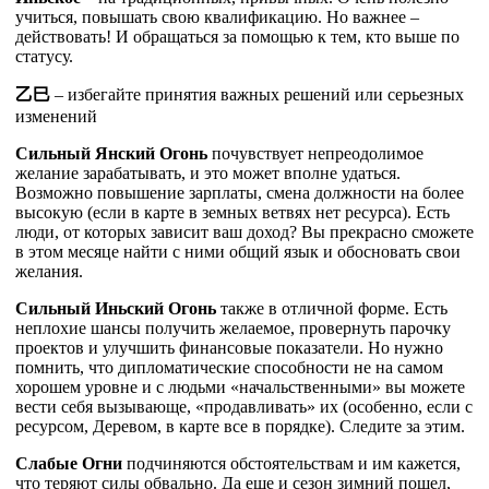
учиться, повышать свою квалификацию. Но важнее –
действовать! И обращаться за помощью к тем, кто выше по
статусу.
乙
巳
– избегайте принятия важных решений или серьезных
изменений
Сильный Янский Огонь
почувствует непреодолимое
желание зарабатывать, и это может вполне удаться.
Возможно повышение зарплаты, смена должности на более
высокую (если в карте в земных ветвях нет ресурса). Есть
люди, от которых зависит ваш доход? Вы прекрасно сможете
в этом месяце найти с ними общий язык и обосновать свои
желания.
Сильный Иньский Огонь
также в отличной форме. Есть
неплохие шансы получить желаемое, провернуть парочку
проектов и улучшить финансовые показатели. Но нужно
помнить, что дипломатические способности не на самом
хорошем уровне и с людьми «начальственными» вы можете
вести себя вызывающе, «продавливать» их (особенно, если с
ресурсом, Деревом, в карте все в порядке). Следите за этим.
Слабые Огни
подчиняются обстоятельствам и им кажется,
что теряют силы обвально. Да еще и сезон зимний пошел,