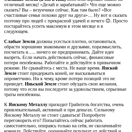
отличный месяц! «Делай и зарабатывай!» Что еще можно
сказать? Вы – везунчики сейчас. Как там было? «Все
счастливые семьи похожи друг на друга»… Ну вот и сказать
поэтому про людей с прекрасной удачей и нечего 😊. Просто
постарайтесь успеть максимум в этом месяце и в
следующем.
Слабые Земли
должны усесться плотно, остановиться,
обрасти хорошими знакомыми и друзьями, поразмыслить,
посчитать и….. ничего не предпринимать. Дайте идее
вызреть. Если начать действовать сейчас, финансовые
потери неизбежны. Работайте и действуйте в привычном
режиме. Не срывайтесь с места. Не ваше время.
Янской
Земле
стоит придержать коней, не высказываться
опрометчиво. Ни к чему, кроме потери позиций это не
приведет.
Иньской Земле
стоит обуздать свои желания,
потому что если вы последуете за удовольствием, серьезные
траты неизбежны.
К
Янскому Металлу
приходит Грабитель богатства, очень
привлекательный, активный и при деньгах. Сильному
Янскому Металлу не стоит сдаваться! Попробуете
переговорить его? Попытайтесь сейчас работать
самостоятельно, опираясь только на себя, не сколачивайте
команду. Действуйте, оценивайте результат от действий и