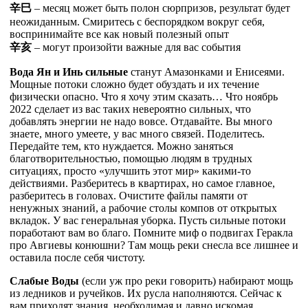
辛
巳
– месяц может быть полон сюрпризов, результат будет
неожиданным. Смиритесь с беспорядком вокруг себя,
воспринимайте все как новый полезный опыт
辛
亥
– могут произойти важные для вас события
Вода Ян и Инь сильные
станут Амазонками и Енисеями.
Мощные потоки сложно будет обуздать и их течение
физически опасно. Что я хочу этим сказать… Что ноябрь
2022 сделает из вас таких невероятно сильных, что
добавлять энергии не надо вовсе. Отдавайте. Вы много
знаете, много умеете, у вас много связей. Поделитесь.
Передайте тем, кто нуждается. Можно заняться
благотворительностью, помощью людям в трудных
ситуациях, просто «улучшить этот мир» какими-то
действиями. Разберитесь в квартирах, но самое главное,
разберитесь в головах. Очистите файлы памяти от
ненужных знаний, а рабочие столы компов от открытых
вкладок. У вас генеральная уборка. Пусть сильные потоки
поработают вам во благо. Помните миф о подвигах Геракла
про Авгиевы конюшни? Там мощь реки снесла все лишнее и
оставила после себя чистоту.
Слабые Воды
(если уж про реки говорить) набирают мощь
из ледников и ручейков. Их русла наполняются. Сейчас к
вам приходят знания, необходимая и давно искомая