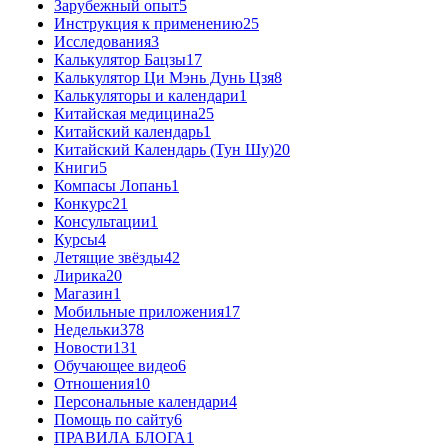
Зарубежный опыт
5
Инструкция к применению
25
Исследования
3
Калькулятор Бацзы
17
Калькулятор Ци Мэнь Дунь Цзя
8
Калькуляторы и календари
1
Китайская медицина
25
Китайский календарь
1
Китайский Календарь (Тун Шу)
20
Книги
5
Компасы Лопань
1
Конкурс
21
Консультации
1
Курсы
4
Летящие звёзды
42
Лирика
20
Магазин
1
Мобильные приложения
17
Недельки
378
Новости
131
Обучающее видео
6
Отношения
10
Персональные календари
4
Помощь по сайту
6
ПРАВИЛА БЛОГА
1