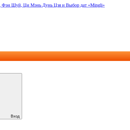
, Фэн Шуй, Ци Мэнь Дунь Цзя и Выбор дат «Mingli»
Вход