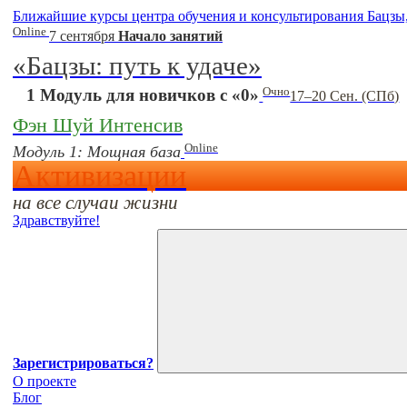
Ближайшие курсы центра обучения и консультирования Бацзы
Online
7 сентября
Начало занятий
«Бацзы: путь к удаче»
Очно
1 Модуль для новичков с «0»
17–20 Сен. (СПб)
Фэн Шуй Интенсив
Online
Модуль 1: Мощная база
Активизации
на все случаи жизни
Здравствуйте!
Зарегистрироваться?
О проекте
Блог