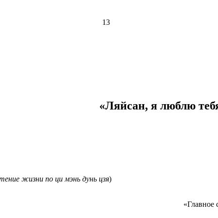
13
«Ляйсан, я люблю теб
тение жизни по ци мэнь дунь цзя
)
«Главное 