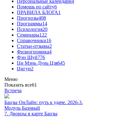
Персональные календари
4
Помощь по сайту
6
ПРАВИЛА БЛОГА
1
Прогнозы
408
Программы
14
Психология
20
Семинары
122
Справочники
16
Статьи-отзывы
2
Физиогномика
4
Фэн Шуй
776
Ци Мэнь Дунь Цзя
645
Цигун
2
Меню
Показать все
61
Встреча
Бацзы ОнЛайн: путь к удаче. 2026-3.
Модуль Базовый
7. Дворцы в карте Бацзы