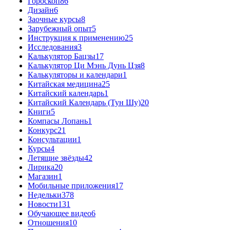
Гороскоп
86
Дизайн
6
Заочные курсы
8
Зарубежный опыт
5
Инструкция к применению
25
Исследования
3
Калькулятор Бацзы
17
Калькулятор Ци Мэнь Дунь Цзя
8
Калькуляторы и календари
1
Китайская медицина
25
Китайский календарь
1
Китайский Календарь (Тун Шу)
20
Книги
5
Компасы Лопань
1
Конкурс
21
Консультации
1
Курсы
4
Летящие звёзды
42
Лирика
20
Магазин
1
Мобильные приложения
17
Недельки
378
Новости
131
Обучающее видео
6
Отношения
10