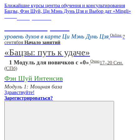
Ближайшие курсы центра обучения и консультирования
Бацзы, Фэн Шуй, Ци Мэнь Дунь Цзя и Выбор дат «Mingli»
Online
16 августа 11:00
Тонкие настройки
Online
уровень духов в карте Ци Мэнь Дунь Цзя
7
сентября
Начало занятий
«Бацзы: путь к удаче»
Очно
1 Модуль для новичков с «0»
17–20 Сен.
(СПб)
Фэн Шуй Интенсив
Модуль 1: Мощная база
Здравствуйте!
Зарегистрироваться?