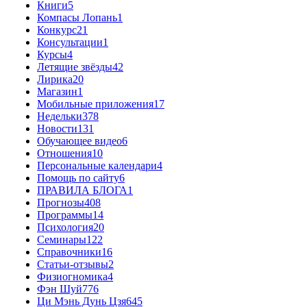
Книги
5
Компасы Лопань
1
Конкурс
21
Консультации
1
Курсы
4
Летящие звёзды
42
Лирика
20
Магазин
1
Мобильные приложения
17
Недельки
378
Новости
131
Обучающее видео
6
Отношения
10
Персональные календари
4
Помощь по сайту
6
ПРАВИЛА БЛОГА
1
Прогнозы
408
Программы
14
Психология
20
Семинары
122
Справочники
16
Статьи-отзывы
2
Физиогномика
4
Фэн Шуй
776
Ци Мэнь Дунь Цзя
645