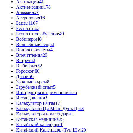
Активации
41
Активизации
178
Альманах
7
Астрология
16
Бацзы
1107
Бесплатно
2
Бесплатное обучение
49
Вебинары
48
Волшебные вещи
3
Вопросы-ответы
4
Впечатления
20
Встречи
3
Выбор дат
52
Гороскоп
86
Дизайн
6
Заочные курсы
8
Зарубежный опыт
5
Инструкция к применению
25
Исследования
3
Калькулятор Бацзы
17
Калькулятор Ци Мэнь Дунь Цзя
8
Калькуляторы и календари
1
Китайская медицина
25
Китайский календарь
1
Китайский Календарь (Тун Шу)
20