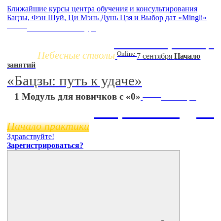
Ближайшие курсы центра обучения и консультирования
Бацзы, Фэн Шуй, Ци Мэнь Дунь Цзя и Выбор дат «Mingli»
Заочно
НОВЫЙ online-курс
Жизнь по фазам Ци
Небесные стволы
Online
7 сентября
Начало
занятий
«Бацзы: путь к удаче»
Online
1 Модуль для новичков с «0»
11 ноября
Бацзы 2 Модуль
Начало практики
Здравствуйте!
Зарегистрироваться?