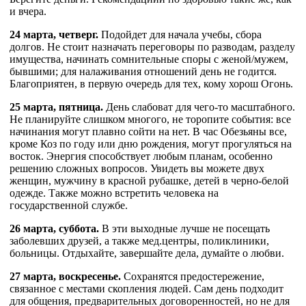
и вчера.
24 марта, четверг.
Подойдет для начала учебы, сбора
долгов. Не стоит назначать переговоры по разводам, разделу
имущества, начинать сомнительные споры с женой/мужем,
бывшими; для налаживания отношений день не годится.
Благоприятен, в первую очередь для тех, кому хорош Огонь.
25 марта, пятница.
День слабоват для чего-то масштабного.
Не планируйте слишком многого, не торопите события: все
начинания могут плавно сойти на нет. В час Обезьяны все,
кроме Коз по году или дню рождения, могут прогуляться на
восток. Энергия способствует любым планам, особенно
решению сложных вопросов. Увидеть вы можете двух
женщин, мужчину в красной рубашке, детей в черно-белой
одежде. Также можно встретить человека на
государственной службе.
26 марта, суббота.
В эти выходные лучше не посещать
заболевших друзей, а также мед.центры, поликлиники,
больницы. Отдыхайте, завершайте дела, думайте о любви.
27 марта, воскресенье.
Сохранятся предостережение,
связанное с местами скопления людей. Сам день подходит
для общения, предварительных договоренностей, но не для