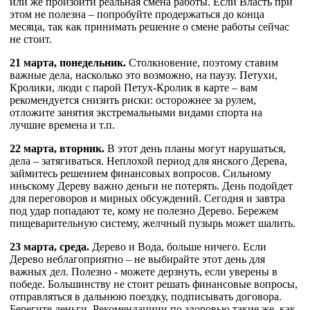
или же произойти реальная смена работы. Если Власть при
этом не полезна – попробуйте продержаться до конца
месяца, так как принимать решение о смене работы сейчас
не стоит.
21 марта, понедельник.
Столкновение, поэтому ставим
важные дела, насколько это возможно, на паузу. Петухи,
Кролики, люди с парой Петух-Кролик в карте – вам
рекомендуется снизить риски: осторожнее за рулем,
отложите занятия экстремальными видами спорта на
лучшие времена и т.п.
22 марта, вторник.
В этот день планы могут нарушаться,
дела – затягиваться. Неплохой период для янского Дерева,
займитесь решением финансовых вопросов. Сильному
иньскому Дереву важно деньги не потерять. День подойдет
для переговоров и мирных обсуждений. Сегодня и завтра
под удар попадают те, кому не полезно Дерево. Бережем
пищеварительную систему, желчный пузырь может шалить.
23 марта, среда.
Дерево и Вода, больше ничего. Если
Дерево неблагоприятно – не выбирайте этот день для
важных дел. Полезно - можете дерзнуть, если уверены в
победе. Большинству не стоит решать финансовые вопросы,
отправляться в дальнюю поездку, подписывать договора.
Берегите деньги. Рекомендациии по здоровью такие же, как