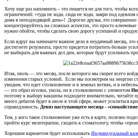
Хочу еще раз напомнить – это пишется не для того, чтобы всех
ограничений: «туда не ходи, сюда не ходи, замри под одеялом 
дома в неподходящий день»! Дорогие друзья, это совершенно н
концентрируйтесь на сложных аспектах, это просто ключевые
нужно обойти, чтобы сделать свою дорогу успешной и продук
Если вдруг вы начинаете важное дело в неудачный месяц, это н
достигнете результата, просто придется потратить больше уси
не выбирать для важных дел дни, которые будут усиливать п
Итак, июль — это месяц, после которого мы скорее всего войд
изменения старых условий. Если мы посмотрим на энергии сто
увидим, что идет столкновение и в земных ветвях, и в небесн
— это образ иголки, укола, он в столкновении с элементом
Ин
поэтому к выбору вакцины подходите внимательно, читайте 
много дебатов будет в июле в этой сфере, может усилиться кри
справедливость.
Девиз наступающего месяца - «спокойствие
Тем, у кого такое столкновение уже есть в карте, полезно по
пройти курс мезотерапии, сходить к стоматологу, чтобы «прои
Хорошим вариантом будет использовать
Индивидуальный кал