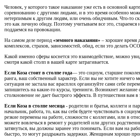
Человек, у которого такое наказание уже есть в основной карт
соревнованию с другими людьми, и в это время особенно мож
нетерпимым к другим людям, или очень обидчивым. Что-то ск
это как личную обиду. Поэтому учитываем все это, стараемся 
поддаемся на провокации.
На самом деле период
«земного наказания»
– хорошее время 
комплексов, страхов, зависимостей, обид, если это делать 
Какой именно сферы коснется это взаимодействие, можно увид
смотря какой столп в вашей карте затрагивается.
Если Коза стоит в столпе года
— это социум, старшие поколен
ранга, ваш собственный характер. Если вы не хотите ничего м
ситуация не застала вас врасплох организуйте сами себе пере
запишитесь на какие-то курсы, тренинги. Возникнет желание 
столкновение не дает быстрого эффекта. В путешествия вам в 
Если Коза в столпе месяца
- родители и братья, коллеги и п
начальник, работа, то, как вы себя будете чувствовать в соци
резкие перемены на работе, сложности с коллегами, или в от
можете вовлечься в ремонт у родителей или других родственн
затянуться, вы должны заранее это понимать. Если вам на рабо
быстро, то могут раздражать задержки. Женщинам хорошо про