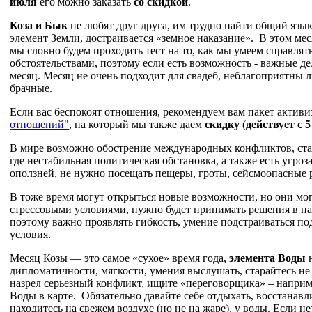
июля
его можно заказать
со скидкой
.
Коза и Бык
не любят друг друга, им трудно найти общий язык
элемент Земли, достраивается «земное наказание». В этом мес
мы словно будем проходить тест на то, как мы умеем справлят
обстоятельствами, поэтому если есть возможность - важные д
месяц. Месяц не очень подходит для свадеб, неблагоприятны 
брачные.
Если вас беспокоят отношения, рекомендуем вам пакет актив
отношений"
, на который мы также даем
скидку
(
действует с 
В мире возможно обострение международных конфликтов, стар
где нестабильная политическая обстановка, а также есть угро
оползней, не нужно посещать пещеры, гроты, сейсмоопасные 
В тоже время могут открыться новые возможности, но они мо
стрессовыми условиями, нужно будет принимать решения в н
поэтому важно проявлять гибкость, умение подстраиваться п
условия.
Месяц Козы — это самое «сухое» время года,
элемента Воды
н
дипломатичности, мягкости, умения выслушать, старайтесь не 
назрел серьезный конфликт, ищите «переговорщика» – наприм
Воды в карте. Обязательно давайте себе отдыхать, восстанавл
находитесь на свежем воздухе (но не на жаре), у воды. Если н