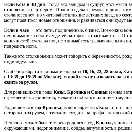
Если Коза в ЗВ дня
- тогда это ваш дом и супруг, этот месяц 
отношения с партнером. Полезно сделать ремонт в доме, этим
столкновение», но учитывайте влияние летящих звезд по сект
могут появиться новые отношения, и развиваться они будут м
Если в часе
— это дети, подчиненные, бизнес. Возможны кон
непонимание, события у детей, которые затрагивают нас. П
конечностей, суставы ног, не занимайтесь травмоопасными ви
повредить ноги.
Также это столкновение может говорить о беременности, рожд
индивидуально.
Особенно обратите внимание на даты
10, 16, 22, 28
июля, 3 а
с 13:35 до 15:35 по Москве), старайтесь не назначать на эт
ездить за рулем.
Для родившихся в годы
Козы, Кролика и Свиньи
земная вет
стремление к уединению, желанию побыть в одиночестве, нов
Родившимся в
год Кролика
, если в карте есть Коза - стоит по
осторожно за рулем, возможно, сходить на профилактический о
Непросто может быть тем, кто родился в год
Крысы,
у них ак
окружающими, недопонимание, обиды, запутанность в решен