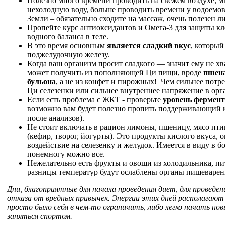
Полезно много времени проводить на свежем воздухе, м
нехолодную воду, больше проводить времени у водоемов.
Земли – обязательно сходите на массаж, очень полезен 
Пропейте курс антиоксидантов и Омега-3 для защиты кл
водного баланса в теле.
В это время основным
является сладкий вкус
, который
поджелудочную железу.
Когда ваш организм просит сладкого — значит ему не хв
может получить из пополняющей Ци пищи, вроде
пшена
бульона
, а не из конфет и пирожных! Чем сильнее потре
Ци селезенки или сильнее внутреннее напряжение в орг
Если есть проблема с ЖКТ - проверьте
уровень фермент
возможно вам будет полезно пропить поддерживающий к
после анализов).
Не стоит включать в рацион лимоны, пшеницу, мясо пт
(кефир, творог, йогурты). Это продукты кислого вкуса,
воздействие на селезенку и желудок. Имеется в виду в б
понемногу можно все.
Нежелательно есть фрукты и овощи из холодильника, пить
разницы температур будут ослаблены органы пищеварен
Дни, благоприятные для начала проведения диет, для проведени
отказа от вредных привычек. Энергии этих дней располагают 
просто было себя в чем-то ограничить, либо легко начать нов
заняться спортом.