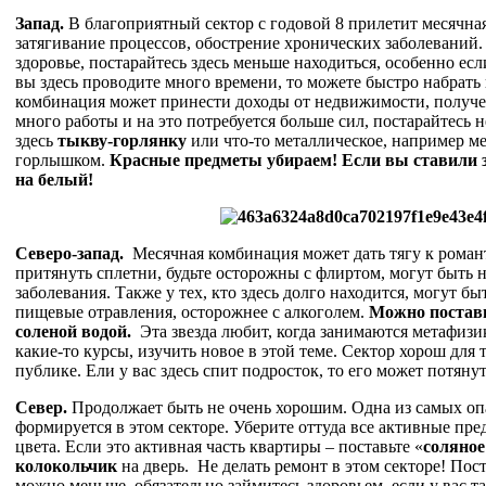
Запад.
В благоприятный сектор с годовой 8 прилетит месячная
затягивание процессов, обострение хронических заболеваний. 
здоровье, постарайтесь здесь меньше находиться, особенно ес
вы здесь проводите много времени, то можете быстро набрать в
комбинация может принести доходы от недвижимости, получе
много работы и на это потребуется больше сил, постарайтесь н
здесь
тыкву-горлянку
или что-то металлическое, например м
горлышком.
Красные предметы убираем! Если вы ставили зд
на белый!
Северо-запад.
Месячная комбинация может дать тягу к рома
притянуть сплетни, будьте осторожны с флиртом, могут быть 
заболевания. Также у тех, кто здесь долго находится, могут бы
пищевые отравления, осторожнее с алкоголем.
Можно постави
соленой водой.
Эта звезда любит, когда занимаются метафизи
какие-то курсы, изучить новое в этой теме. Сектор хорош для т
публике. Ели у вас здесь спит подросток, то его может потяну
Север.
Продолжает быть не очень хорошим. Одна из самых 
формируется в этом секторе. Уберите оттуда все активные пр
цвета. Если это активная часть квартиры – поставьте «
соляное
колокольчик
на дверь. Не делать ремонт в этом секторе! Пост
можно меньше, обязательно займитесь здоровьем, если у вас т