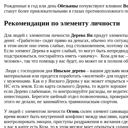
Рожденные в год или день
Обезьяны
почувствуют влияние
В
станут более привлекательными в глазах противоположного п
Рекомендации по элементу личности
Для людей с элементом личности
Дерево Ян
придут элементы 
денег. «Грабители» сидят прямо на деньгах, обычно это ситуац
в этом июле они очень слабые, под столкновением, поэтому ско
Если элемент Дерева в карте слабый, то могут быть непредви
подстраховаться, постарайтесь иметь «заначку». Коза для вас
человек», так что помощь у вас будет, но может не в полном о
Люди с господином дня
Иньское дерево
– вашим друзьям мо
материальная или придется поработать «жилеткой» для подруг
с мужчинами. Как и у Янского Дерева у вас может открыться 
НС есть земля. Если карта сильного Дерева, то ждите хорошее
если Дерево слабенькое, то контролируйте расходы, не ведите
инвестициях. Берегите шейный отдел позвоночника, проверьт
этого не делали, не занимайтесь травмоопасным спортом.
У людей с элементом личности
Огонь
силен элемент самовыра
время может быть внутренний конфликт между мыслями, иде
контролировать эмоции, приступы раздражения и желания сде
у вас в карте есть Коза, то в этом месяце моет открыться «хра