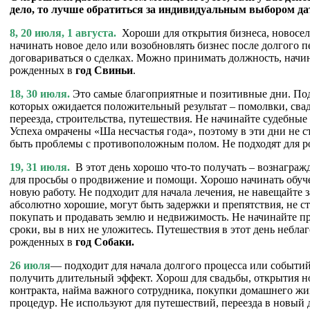
дело, то лучше обратиться за индивидуальным выбором да
8, 20 июля, 1 августа.
Хороши для открытия бизнеса, новосел
начинать новое дело или возобновлять бизнес после долгого п
договариваться о сделках. Можно принимать должность, начин
рожденных в
год Свиньи
.
18, 30 июля.
Это самые благоприятные и позитивные дни. Под
которых ожидается положительный результат – помолвки, свад
переезда, строительства, путешествия. Не начинайте судебные
Успеха омрачены «Ша несчастья года», поэтому в эти дни не с
быть проблемы с противоположным полом. Не подходят для 
19, 31 июля.
В этот день хорошо что-то получать – вознаграж
для просьбы о продвижение и помощи. Хорошо начинать обуче
новую работу. Не подходит для начала лечения, не навещайте 
абсолютно хорошие, могут быть задержки и препятствия, не с
покупать и продавать землю и недвижимость. Не начинайте про
сроки, вы в них не уложитесь. Путешествия в этот день небла
рожденных в
год Собаки.
26 июля
— подходит для начала долгого процесса или событий
получить длительный эффект. Хорош для свадьбы, открытия н
контракта, найма важного сотрудника, покупки домашнего ж
процедур. Не используют для путешествий, переезда в новый 