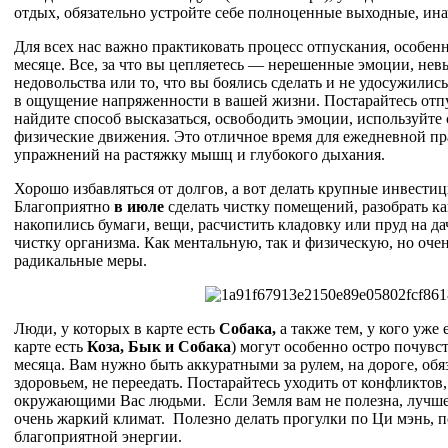
отдых, обязательно устройте себе полноценные выходные, инач
Для всех нас важно практиковать процесс отпускания, особенн
месяце. Все, за что вы цепляетесь — нерешенные эмоции, нев
недовольства или то, что вы боялись сделать и не удосужилис
в ощущение напряженности в вашей жизни. Постарайтесь отпус
найдите способ высказаться, освободить эмоции, используйте 
физические движения. Это отличное время для ежедневной п
упражнений на растяжку мышц и глубокого дыхания.
Хорошо избавляться от долгов, а вот делать крупные инвестиц
Благоприятно
в июле
сделать чистку помещений, разобрать как
накопились бумаги, вещи, расчистить кладовку или пруд на да
чистку организма. Как ментальную, так и физическую, но очен
радикальные меры.
Люди, у которых в карте есть
Собака,
а также тем, у кого уже 
карте есть
Коза, Бык и Собака
) могут особенно остро почувс
месяца. Вам нужно быть аккуратными за рулем, на дороге, обя
здоровьем, не переедать. Постарайтесь уходить от конфликто
окружающими Вас людьми. Если Земля вам не полезна, лучше у
очень жаркий климат. Полезно делать прогулки по Ци мэнь, 
благоприятной энергии.