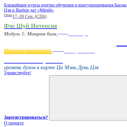
Ближайшие курсы центра обучения и консультирования Бацз
Цзя и Выбор дат «Mingli»
Очно
17–20 Сен. (СПб)
Фэн Шуй Интенсив
Online
Модуль 1: Мощная база
11 ноября
Ба
Начало практики
Online
16 августа 11:00
Тонкие настройки
уровень духов в карте Ци Мэнь Дунь Цзя
Здравствуйте!
Зарегистрироваться?
О проекте