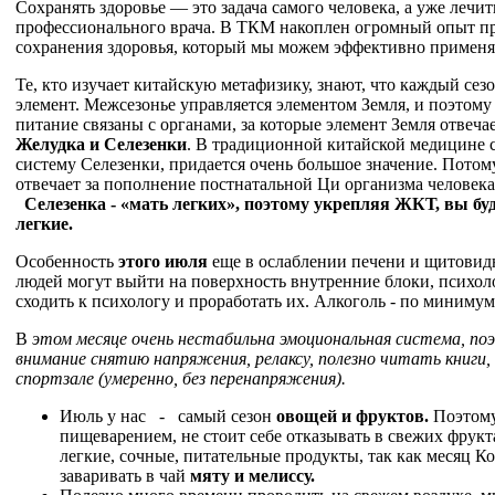
Сохранять здоровье — это задача самого человека, а уже лечит
профессионального врача. В ТКМ накоплен огромный опыт п
сохранения здоровья, который мы можем эффективно применя
Те, кто изучает китайскую метафизику, знают, что каждый се
элемент. Межсезонье управляется элементом Земля, и поэтому
питание связаны с органами, за которые элемент Земля отвечае
Желудка и Селезенки
. В традиционной китайской медицине с
систему Селезенки, придается очень большое значение. Потом
отвечает за пополнение постнатальной Ци организма человека,
Селезенка - «мать легких», поэтому укрепляя ЖКТ, вы буд
легкие.
Особенность
этого июля
еще в ослаблении печени и щитовид
людей могут выйти на поверхность внутренние блоки, психо
сходить к психологу и проработать их. Алкоголь - по минимум
В
этом месяце очень нестабильна эмоциональная система, по
внимание снятию напряжения, релаксу, полезно читать книги
спортзале (умеренно, без перенапряжения).
Июль у нас - самый сезон
овощей и фруктов.
Поэтому 
пищеварением, не стоит себе отказывать в свежих фрукт
легкие, сочные, питательные продукты, так как месяц К
заваривать в чай
мяту и мелиссу.