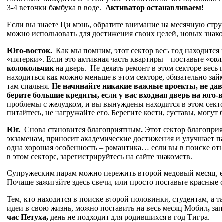
3-4 веточки бамбука в воде.
Активатор останавливаем!
Если вы знаете Ци мэнь, обратите внимание на месячную струк
можно использовать для достижения своих целей, новых знако
Юго-восток.
Как мы помним, этот сектор весь год находится
«пятерки». Если это активная часть квартиры – поставьте «
сол
колокольчик
на дверь. Не делать ремонт в этом секторе весь
находиться как можно меньше в этом секторе, обязательно займ
там спальня.
Не начинайте никакие важные проекты, не дава
берите большие кредиты, если у вас входная дверь на юго-
проблемы с желудком, и вы вынуждены находится в этом секто
питайтесь, не нагружайте его. Берегите кости, суставы, могут
Юг.
Снова становится благоприятным
.
Этот сектор благоприя
экзаменам, приносит академические достижения и улучшает па
одна хорошая особенность – романтика… если вы в поиске от
в этом секторе, зарегистрируйтесь на сайте знакомств.
Супружеским парам можно пережить второй медовый месяц, ес
Почаще зажигайте здесь свечи, или просто поставьте красные 
Тем, кто находится в поиске второй половинки, студентам, а 
идеи в свою жизнь, можно поставить на весь месяц Мобил
,
за
час Петуха
,
день не подходит для родившихся в год Тигра.