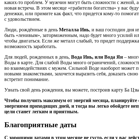
каких-то проблем. У мужчин могут быть сложности с женой, а
новая встреча. В этом месяце «грабители богатства» у вас буд
денежки, или примите как факт, что придется кому-то помогат
с удовольствием.
Люди, рождённые в день
Металла Инь
, и ваш господин дня и
быть «ленивым», заторможенным, надо будет много усилий и
чтобы двигаться. Если же металл слабый, то придет поддержка
возможность заработать.
Для людей, рожденных в день,
Вода Инь, или Вода Ян
– мног
Воды в карте. Для слабой Воды много ограничений, сложности
во взаимодействиях с мужем. Сильной Воде наоборот может п
новыми знакомствами, захочется выразить себя, доказать свою 
встретит понимание.
Узнать свой день рождения, вы можете, построив карту Ба Цз
Чтобы получить максимум от энергий месяца, планируйте с
энергиями приходящих дней, и тогда вы легко обойдете не
цели станет легким и приятным.
Благоприятные даты
С хорошими датами в этом месяце не густо, если у вас дей