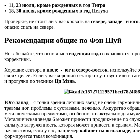
• 11, 23 июля, кроме рожденных в год Тигра
• 18, 30 июля, кроме рожденных в год Петуха
Проверьте, не стоит ли у вас кровать на
севере, западе и юго
опасно спать на севере.
Рекомендации общие по Фэн Шуй
Не забывайте, что основные
тенденции года
сохраняются, про
коррективы.
Хорошие сектора в
июле
-
юг и северо-восток
, используйте 
своих целей. Если у вас хороший сектор отсутствует или в са
и прогулки по технике
Ци Мэнь
.
Юго-запад
–
с точки зрения летящих звезд не очень гармонич
травмы ног, проблемы с суставами, печенью. Аккуратно обра
металлическими предметами, особенно это актуально для муж
Металлическая звезда 6 может принести продвижение по служб
сильную загруженность, которая может привести к срывам. М
начальством, если у вас, например
кабинет на юго-западе
, ил
формируется такая комбинация.