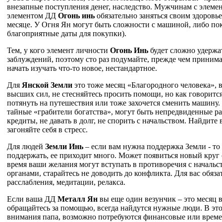
внезапные поступления денег, наследство. Мужчинам с элем
элементом ДД
Огонь инь
обязательно заняться своим здоровье
месяце. У Огня Ян могут быть сложности с машиной, либо по
благоприятные даты для покупки).
Тем, у кого элемент личности
Огонь Инь
будет сложно удержа
заблуждений, поэтому сто раз подумайте, прежде чем приним
начать изучать что-то новое, нестандартное.
Для
Янской Земли
это тоже месяц «Благородного человека»,
высших сил, не стесняйтесь просить помощи, но как говоритс
потянуть на путешествия или тоже захочется сменить машину.
тайные «грабители богатства», могут быть непредвиденные ра
кредиты, не давать в долг, не спорить с начальством. Найдите 
загоняйте себя в стресс.
Для людей
Земли
Инь
– если вам нужна поддержка Земли - то
поддержать, ее приходит много. Может появиться новый круг 
время ваши желания могут вступать в противоречия с началь
органами, старайтесь не доводить до конфликта. Для вас обяз
расслабления, медитации, релакса.
Если ваша ДД
Металл Ян
вы еще один везунчик – это месяц 
обращайтесь за помощью, всегда найдутся нужные люди. В эт
внимания папа, возможно потребуются финансовые или време