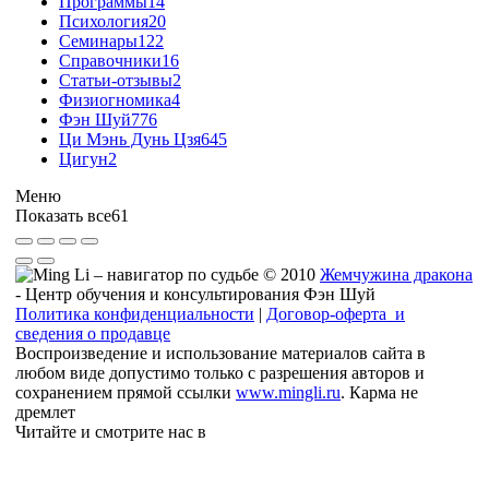
Программы
14
Психология
20
Семинары
122
Справочники
16
Статьи-отзывы
2
Физиогномика
4
Фэн Шуй
776
Ци Мэнь Дунь Цзя
645
Цигун
2
Меню
Показать все
61
© 2010
Жемчужина дракона
- Центр обучения и консультирования Фэн Шуй
Политика конфиденциальности
|
Договор-оферта и
сведения о продавце
Воспроизведение и использование материалов сайта в
любом виде допустимо только с разрешения авторов и
сохранением прямой ссылки
www.mingli.ru
. Карма не
дремлет
Читайте и смотрите нас в