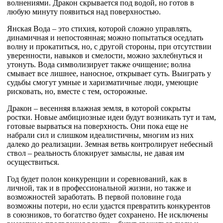
волнениями. Дракон скрывается под водой, но готов в
любую минуту появиться над поверхностью.
Янская Вода – это стихия, которой сложно управлять,
динамичная и непостоянная; можно попытаться оседлать
волну и прокатиться, но, с другой стороны, при отсутствии
уверенности, навыков и смелости, можно захлебнуться и
утонуть. Вода символизирует также очищение; волна
смывает все лишнее, наносное, открывает суть. Выиграть у
судьбы смогут умные и харизматичные люди, умеющие
рисковать, но, вместе с тем, осторожные.
Дракон – весенняя влажная земля, в которой сокрыты
ростки. Новые амбициозные идеи будут возникать тут и там,
готовые вырваться на поверхность. Они пока еще не
набрали сил и слишком идеалистичны, многим из них
далеко до реализации. Земная ветвь контролирует небесный
ствол – реальность блокирует замыслы, не давая им
осуществиться.
Год будет полон конкуренции и соревнований, как в
личной, так и в профессиональной жизни, но также и
возможностей заработать. В первой половине года
возможны потери, но если удастся превратить конкурентов
в союзников, то богатство будет сохранено. Не исключены