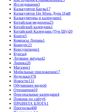
Исследования
3
Калькулятор Бацзы
17
Калькулятор Ци Мэнь Дунь Цзя
8
Калькуляторы и календари
1
Китайская медицина
25
Китайский календарь
1
Китайский Календарь (Тун Шу)
20
Книги
5
Компасы Лопань
1
Конкурс
21
Консультации
1
Курсы
4
Летящие звёзды
42
Лирика
20
Магазин
1
Мобильные приложения
17
Недельки
378
Новости
131
Обучающее видео
6
Отношения
10
Персональные календари
4
Помощь по сайту
6
ПРАВИЛА БЛОГА
1
Прогнозы
408