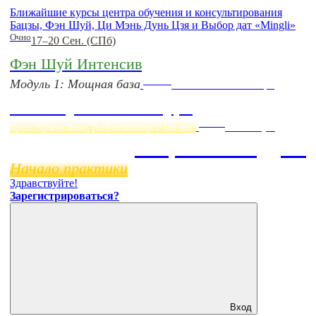
Ближайшие курсы центра обучения и консультирования
Бацзы, Фэн Шуй, Ци Мэнь Дунь Цзя и Выбор дат «Mingli»
Очно
17–20 Сен. (СПб)
Фэн Шуй Интенсив
Online
Модуль 1: Мощная база
Начало:
23 Сентября
Фэн Шуй онлайн-курс
Online
пространство, работающее на вас
11 ноября
Бацзы 2 Модуль
Начало практики
Здравствуйте!
Зарегистрироваться?
Вход