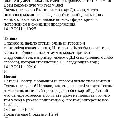
видете и умеете показать именно хорошее, а это так важно!
Всем рекомендую учиться у Вас!
Очень интересно Вы пишите о годе Дракона, много
полезного можно извлечь для себя и подбодрить своих
милых в такое нестабильное во всех сферах время. С
нетерпением в ожидании продолжения!
14.12.2011 в 10:25
T
Tatiana
Спасибо за начало статьи, очень интересно и
многообещающая завязка) Интересно было бы почитать, в
каких-то общих чертах кому что может принести
следующий год, например, людям с ДД огня (сильного либо
слабого), которая столкнется с НС следующего года)
14.12.2011 в 02:10
И
Ирина
Наталья! Всегда с большим интересом читаю твои заметки.
Очень интересно! Не знаю, как кто, а я в ней увидела очень
даже оптимистичный прозноз для себя с картой действий...
Что бы еще хотелось прочитать, даже не представляю, что
там у тебя в рукаве припрятано:-). поэтому интересно все!
Loading...
Отзывов:
9
Из
9
Показать еще (показано:
Из 9)