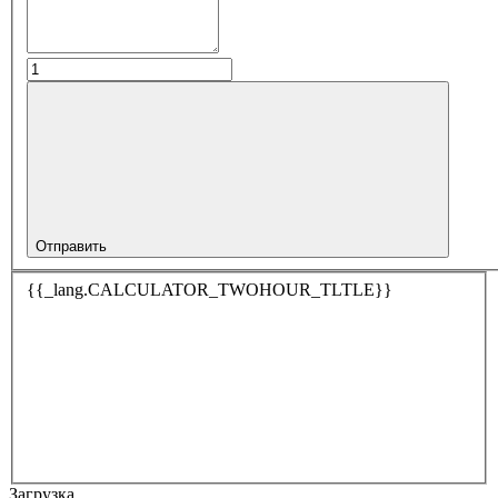
Отправить
{{_lang.CALCULATOR_TWOHOUR_TLTLE}}
Загрузка…