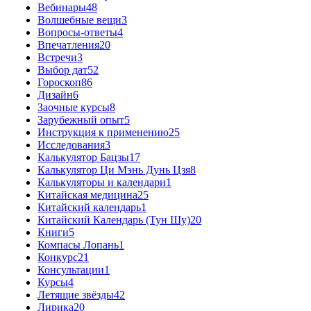
Вебинары
48
Волшебные вещи
3
Вопросы-ответы
4
Впечатления
20
Встречи
3
Выбор дат
52
Гороскоп
86
Дизайн
6
Заочные курсы
8
Зарубежный опыт
5
Инструкция к применению
25
Исследования
3
Калькулятор Бацзы
17
Калькулятор Ци Мэнь Дунь Цзя
8
Калькуляторы и календари
1
Китайская медицина
25
Китайский календарь
1
Китайский Календарь (Тун Шу)
20
Книги
5
Компасы Лопань
1
Конкурс
21
Консультации
1
Курсы
4
Летящие звёзды
42
Лирика
20