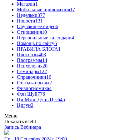
Магазин
1
Мобильные приложения
17
Недельки
377
Новости
131
Обучающее видео
6
Отношения
10
Персональные календари
4
Помощь по сайту
6
ПРАВИЛА БЛОГА
1
Прогнозы
408
Программы
14
Психология
20
Семинары
122
Справочники
16
Статьи-отзывы
2
Физиогномика
4
Фэн Шуй
776
Ци Мэнь Дунь Цзя
645
Цигун
2
Меню
Показать все
61
Запись Вебинара
Ср., 18 Сентября 2024г. 19:00