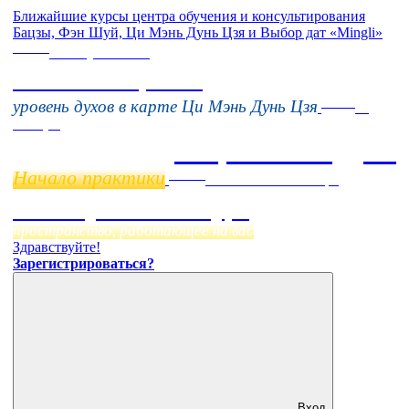
Ближайшие курсы центра обучения и консультирования
Бацзы, Фэн Шуй, Ци Мэнь Дунь Цзя и Выбор дат «Mingli»
Online
16 августа 11:00
Тонкие настройки
Online
уровень духов в карте Ци Мэнь Дунь Цзя
11
ноября
Бацзы 2 Модуль
Начало практики
Online
Начало:
23 Сентября
Фэн Шуй онлайн-курс
пространство, работающее на вас
Здравствуйте!
Зарегистрироваться?
Вход