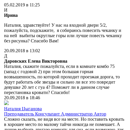
05.02.2019 в 11:25
И
Ирина
Наталия, здравствуйте! У нас на входной двери 5/2,
пожалуйста, подскажите, я собираюсь повесить чеканку и
на ней выбиты округлые горы или лучше повесть чеканку
без рисунка? Спасибо Вам!
20.09.2018 в 13:02
Д
Даровских Елена Викторовна
Наталия, скажите пожалуйста, если в комнате комбо 75
(запад с годовой 2) при этом большая горная
возвышенность, по которой проходит проезжая дорога, то
будут работать обе звезды и сильно ли все это повредит
девушке 20 лет с гуа 4? Поможет ли в данном случае
перестановка кровати? Спасибо!
20.09.2018 в 18:46
Наталия Цыганова
Преподаватель
Консультант
Администратор
Автор
Сложно сказать, не видя все на месте. Но поставить кровать
в хорошее место по малому тайчи никогда не помешает. А
лучше выбрать другую комнату для сна, если возможно, так