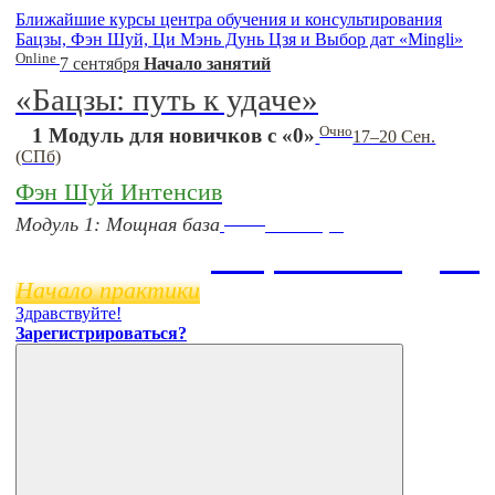
Ближайшие курсы центра обучения и консультирования
Бацзы, Фэн Шуй, Ци Мэнь Дунь Цзя и Выбор дат «Mingli»
Online
7 сентября
Начало занятий
«Бацзы: путь к удаче»
Очно
1 Модуль для новичков с «0»
17–20 Сен.
(СПб)
Фэн Шуй Интенсив
Online
Модуль 1: Мощная база
11 ноября
Бацзы 2 Модуль
Начало практики
Здравствуйте!
Зарегистрироваться?