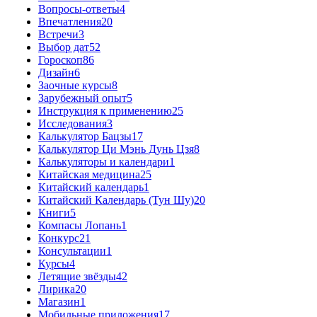
Вопросы-ответы
4
Впечатления
20
Встречи
3
Выбор дат
52
Гороскоп
86
Дизайн
6
Заочные курсы
8
Зарубежный опыт
5
Инструкция к применению
25
Исследования
3
Калькулятор Бацзы
17
Калькулятор Ци Мэнь Дунь Цзя
8
Калькуляторы и календари
1
Китайская медицина
25
Китайский календарь
1
Китайский Календарь (Тун Шу)
20
Книги
5
Компасы Лопань
1
Конкурс
21
Консультации
1
Курсы
4
Летящие звёзды
42
Лирика
20
Магазин
1
Мобильные приложения
17