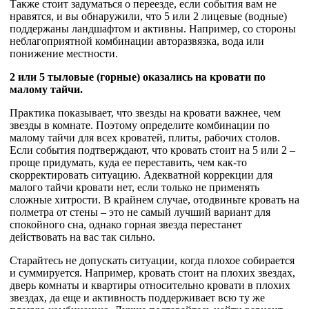
Также стоит задуматься о переезде, если события вам не
нравятся, и вы обнаружили, что 5 или 2 лицевые (водные)
поддержаны ландшафтом и активны. Например, со стороны
неблагоприятной комбинации авторазвязка, вода или
понижение местности.
2 или 5 тыловые (горные) оказались на кровати по
малому тайчи.
Практика показывает, что звезды на кровати важнее, чем
звезды в комнате. Поэтому определите комбинации по
малому тайчи для всех кроватей, плиты, рабочих столов.
Если события подтверждают, что кровать стоит на 5 или 2 –
проще придумать, куда ее переставить, чем как-то
скорректировать ситуацию. Адекватной коррекции для
малого тайчи кровати нет, если только не применять
сложные хитрости. В крайнем случае, отодвиньте кровать на
полметра от стены – это не самый лучший вариант для
спокойного сна, однако горная звезда перестанет
действовать на вас так сильно.
Старайтесь не допускать ситуации, когда плохое собирается
и суммируется. Например, кровать стоит на плохих звездах,
дверь комнаты и квартиры относительно кровати в плохих
звездах, да еще и активность поддерживает всю ту же