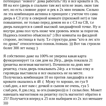
потенциал "нового" дома работать? Ну и все кровати в 16,
88 на юге (дверь в спальню там же) хотя не знаю, окон там
нет, но есть слияние дорог и рек в 2х мин пешком. Сильно
ли эта комбинация активна в принципе с учетом что сама
дверь в СЗ углу в северной комнате (прихожей нет) и там
повышение, не только перед домом но и с СЗ на СВ, т.е
дверь находится в самой высокой ландшафтной точке. Ну и
внутри дома пол чуть ниже чем уровень земли за порогом.
Надеюсь понятно объяснила? :) Все комнаты на фасадной
стороне, лестница в тылу. Т.е структура дома "кто в лес кто
по дрова" относительно пониж./повыш. ))) Вот так строили
более 300 лет назад :)
Я собственно даже на 100% не уверена какая карта
функционирует т.к сам дом на 26гр., дверь показала 21
(решетка железная магнитит). Починили на днях мне
решетку, стала дверь показывать 24гр. а я только елку и
гирлянды выставила и все оказалось не на месте.
Получилась комбинация 10 но против ландшафта и все
кровати оказались в 48 :( Мужу то хорошо, он гуа 9
слаб.дин, а вот нам с дочкой и сыном не очень, гуа 5
слаб.рен, 8 дзя.след. за огн.(наверно))) и 1 сильн.бин. Может
навешать магнитиков на решетку пусть магнитит обратно в
25? Получается вперед к 25 или выбираем из 2х зол меньшее
))))