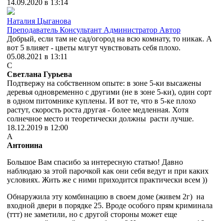
14.09.2020 в 13:14
Наталия Цыганова
Преподаватель
Консультант
Администратор
Автор
Добрый, если там не сад/огород на всю комнату, то никак. А
вот 5 влияет - цветы млгут чувствовать себя плохо.
05.08.2021 в 13:11
С
Светлана Гурьева
Подтвержу на собственном опыте: в зоне 5-ки высажены
деревья одновременно с другими (не в зоне 5-ки), один сорт
в одном питомнике куплены. И вот те, что в 5-ке плохо
растут, скорость роста другая - более медленная. Хотя
солнечное место и теоретически должны расти лучше.
18.12.2019 в 12:00
А
Антонина
Большое Вам спасибо за интересную статью! Давно
наблюдаю за этой парочкой как они себя ведут и при каких
условиях. Жить же с ними приходится практически всем ))
Обнаружила эту комбинацию в своем доме (живем 2г) на
входной двери в порядке 25. Вроде особого прям криминала
(ттт) не заметили, но с другой стороны может еще