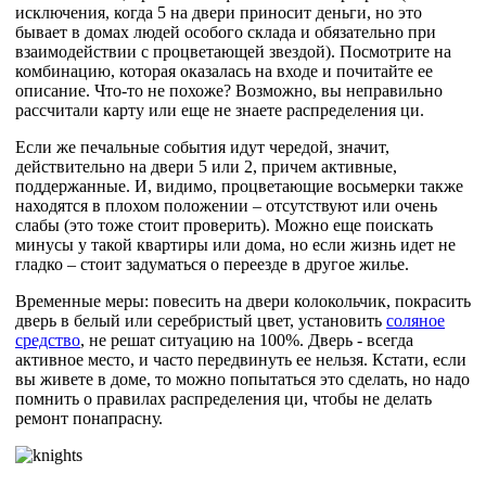
исключения, когда 5 на двери приносит деньги, но это
бывает в домах людей особого склада и обязательно при
взаимодействии с процветающей звездой). Посмотрите на
комбинацию, которая оказалась на входе и почитайте ее
описание. Что-то не похоже? Возможно, вы неправильно
рассчитали карту или еще не знаете распределения ци.
Если же печальные события идут чередой, значит,
действительно на двери 5 или 2, причем активные,
поддержанные. И, видимо, процветающие восьмерки также
находятся в плохом положении – отсутствуют или очень
слабы (это тоже стоит проверить). Можно еще поискать
минусы у такой квартиры или дома, но если жизнь идет не
гладко – стоит задуматься о переезде в другое жилье.
Временные меры: повесить на двери колокольчик, покрасить
дверь в белый или серебристый цвет, установить
соляное
средство
, не решат ситуацию на 100%. Дверь - всегда
активное место, и часто передвинуть ее нельзя. Кстати, если
вы живете в доме, то можно попытаться это сделать, но надо
помнить о правилах распределения ци, чтобы не делать
ремонт понапрасну.