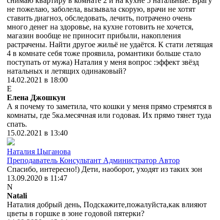
снимаю квартиру в комнате 2 и на кухне 5 натальные. Врагу
не пожелаю, заболела, вызывала скорую, врачи не хотят
ставить диагноз, обследовать, лечить, потрачено очень
много денег на здоровье, на кухне готовить не хочется,
магазин вообще не приносит прибыли, накопления
растрачены. Найти другое жильё не удаётся. К стати летящая
4 в комнате себя тоже проявила, романтики больше стало
поступать от мужа) Наталия у меня вопрос :эффект звёзд
натальных и летящих одинаковый?
14.02.2021 в 18:00
Е
Елена Джошкун
А я почему то заметила, что кошки у меня прямо стремятся в
комнаты, где 5ка.месячная или годовая. Их прямо тянет туда
спать.
15.02.2021 в 13:40
Наталия Цыганова
Преподаватель
Консультант
Администратор
Автор
Спасибо, интересно!) Дети, наоборот, уходят из таких зон
13.09.2020 в 11:47
N
Natali
Наталия добрый день, Подскажите,пожалуйста,как влияют
цветы в горшке в зоне годовой пятерки?