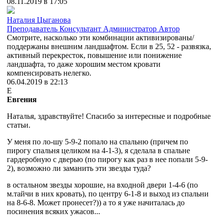
08.11.2019 в 17:05
Наталия Цыганова
Преподаватель
Консультант
Администратор
Автор
Смотрите, насколько эти комбинации активизированы/
поддержаны внешним ландшафтом. Если в 25, 52 - развязка,
активный перекресток, повышение или понижение
ландшафта, то даже хорошим местом кровати
компенсировать нелегко.
06.04.2019 в 22:13
Е
Евгения
Наталья, здравствуйте! Спасибо за интересные и подробные
статьи.
У меня по ло-шу 5-9-2 попало на спальню (причем по
пирогу спальня целиком на 4-1-3), я сделала в спальне
гардеробную с дверью (по пирогу как раз в нее попали 5-9-
2), возможно ли заманить эти звезды туда?
в остальном звезды хорошие, на входной двери 1-4-6 (по
м.тайчи в них кровать), по центру 6-1-8 и выход из спальни
на 8-6-8. Может пронесет?)) а то я уже начиталась до
посинения всяких ужасов...