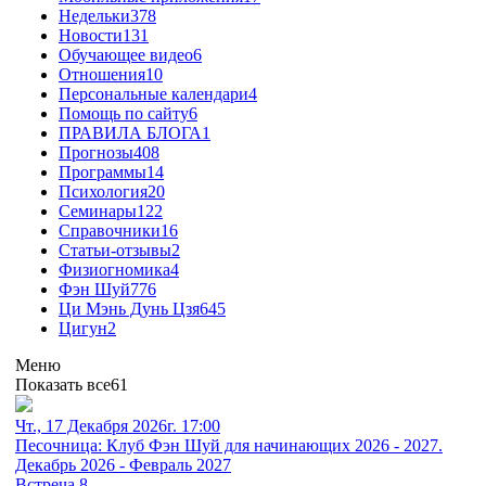
Недельки
378
Новости
131
Обучающее видео
6
Отношения
10
Персональные календари
4
Помощь по сайту
6
ПРАВИЛА БЛОГА
1
Прогнозы
408
Программы
14
Психология
20
Семинары
122
Справочники
16
Статьи-отзывы
2
Физиогномика
4
Фэн Шуй
776
Ци Мэнь Дунь Цзя
645
Цигун
2
Меню
Показать все
61
Чт., 17 Декабря 2026г. 17:00
Песочница: Клуб Фэн Шуй для начинающих 2026 - 2027.
Декабрь 2026 - Февраль 2027
Встреча 8