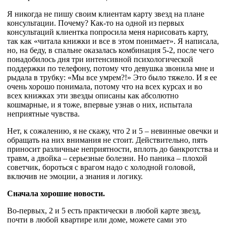
Я никогда не пишу своим клиентам карту звезд на плане
консультации. Почему? Как-то на одной из первых
консультаций клиентка попросила меня нарисовать карту,
так как «читала книжки и все в этом понимает». Я написала,
но, на беду, в спальне оказалась комбинация 5-2, после чего
понадобилось дня три интенсивной психологической
поддержки по телефону, потому что девушка звонила мне и
рыдала в трубку: «Мы все умрем?!» Это было тяжело. И я ее
очень хорошо понимала, потому что на всех курсах и во
всех книжках эти звезды описаны как абсолютно
кошмарные, и я тоже, впервые узнав о них, испытала
неприятные чувства.
Нет, к сожалению, я не скажу, что 2 и 5 – невинные овечки и
обращать на них внимания не стоит. Действительно, пять
приносит различные неприятности, вплоть до банкротства и
травм, а двойка – серьезные болезни. Но паника – плохой
советчик, бороться с врагом надо с холодной головой,
включив не эмоции, а знания и логику.
Сначала хорошие новости.
Во-первых, 2 и 5 есть практически в любой карте звезд,
почти в любой квартире или доме, можете сами это