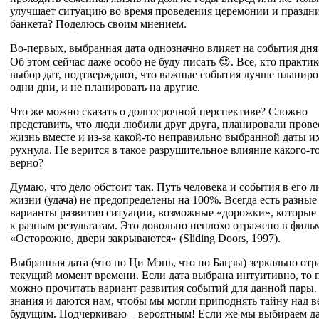
улучшает ситуацию во время проведения церемонии и праздн
банкета? Поделюсь своим мнением.
Во-первых, выбранная дата однозначно влияет на события дня
Об этом сейчас даже особо не буду писать 😌. Все, кто практи
выбор дат, подтверждают, что важные события лучше планиро
одни дни, и не планировать на другие.
Что же можно сказать о долгосрочной перспективе? Сложно
представить, что люди любили друг друга, планировали прове
жизнь вместе и из-за какой-то неправильно выбранной даты и
рухнула. Не верится в такое разрушительное влияние какого-то
верно?
Думаю, что дело обстоит так. Путь человека и события в его 
жизни (удача) не предопределены на 100%. Всегда есть разные
варианты развития ситуации, возможные «дорожки», которые
к разным результатам. Это довольно неплохо отражено в филь
«Осторожно, двери закрываются» (Sliding Doors, 1997).
Выбранная дата (что по Ци Мэнь, что по Бацзы) зеркально отр
текущий момент времени. Если дата выбрана интуитивно, то 
можно прочитать вариант развития событий для данной пары.
знания и даются нам, чтобы мы могли приподнять тайну над 
будущим. Подчеркиваю – вероятным! Если же мы выбираем д