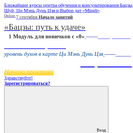
Ближайшие курсы центра обучения и консультирования Бацзы
Шуй, Ци Мэнь Дунь Цзя и Выбор дат «Mingli»
Online
7 сентября
Начало занятий
«Бацзы: путь к удаче»
Online
1 Модуль для новичков с «0»
16 августа 11:00
Тонкие настройки
Online
уровень духов в карте Ци Мэнь Дунь Цзя
11 нояб
Бацзы 2 Мо
Начало практики
Здравствуйте!
Зарегистрироваться?
Вход