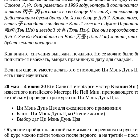
Союзов 六合. Они развелись в 1996 году, который соотносится
знаками 丙子. 丙 расположен во дворце Чжэнь 3, сталкивающе
Действующим духом брака Лю Хэ во дворце Дуй 7. Кроме того,
ветвь 子 находится во дворце Кань 1 вместе с духом Пернато
螣蛇 (Тэн Шэ) и звездой 天蓬 (Тянь Пэн). Все они порождаютс
Дуй 7. Звезда Разбойника на Воде 天蓬 (Тянь Пэн) значит, что
будет кем-то похищен.»
Как видите, ситуация выглядит печально. Но ее можно было 
попытаться избежать, выбрав правильную дату для свадьбы.
Если вы еще не умеете делать это с помощью Ци Мэнь Дунь Цз
есть шанс научиться:
28 мая – 4 июня 2016
в Санкт-Петербурге мастер
Кэлвин Яп
известного китайского Мастера Йе Пей Мин, преподающего т
китайском) проведет три курса по Ци Мэнь Дунь Цзя:
Ци Мэнь Дунь Цзя для ежедневного применения
Бацзы Ци Мэнь Дунь Цзя (Чтение жизни)
Выбор дат Ци Мэнь Дунь Цзя
Обучение пройдет на английском языке с переводом на русски
ой курс можно пойти только после первого, а на третий – посл