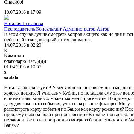
Спасибо!
13.07.2016 в 17:09
Наталия Цыганова
Преподаватель
Консультант
Администратор
Автор
В этом случае лучше смотреть вопрошающего как нс дня и тот
небесный ствол, который с ним сливается.
14.07.2016 в 02:29
К
Камилла
благодарю Вас. ))))))
01.04.2016 в 10:57
s
saulala
Наталья, здравствуйте! У меня вопрос не совсем по теме, но о
хочется понять. Я училась у Кубни, но не задала ему этот вопро
еще не стоял, видимо, может вы меня просветите. Например, 
дату для какого-то события, учитывая разные факторы. Могу л
рассмотреть карту события по Бацзы как карту рождения? Как
проблему выбора пола при построении? В планетной астролог
не зависит от пола, построил и смотри себе динамику, а как бы
Бацзы?