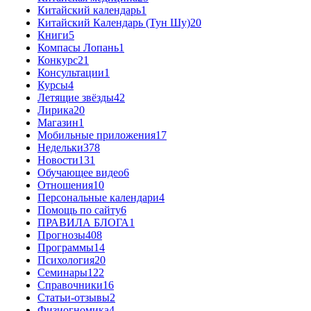
Китайский календарь
1
Китайский Календарь (Тун Шу)
20
Книги
5
Компасы Лопань
1
Конкурс
21
Консультации
1
Курсы
4
Летящие звёзды
42
Лирика
20
Магазин
1
Мобильные приложения
17
Недельки
378
Новости
131
Обучающее видео
6
Отношения
10
Персональные календари
4
Помощь по сайту
6
ПРАВИЛА БЛОГА
1
Прогнозы
408
Программы
14
Психология
20
Семинары
122
Справочники
16
Статьи-отзывы
2
Физиогномика
4