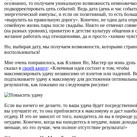
осознанно, то получаем уникальную возможность немножечко
подкорректировать цепь событий. Ведь дата (день и час событи
энергетический импульс, и если он позитивный, то есть боль
«вырулить на правильную дорогу». Конечно, не одна дата опр
семейную жизнь пары после свадьбы. Никто не отменял совм
(на разных уровнях), привитую в детстве культуру общения в с
желание работать над отношениями, да и просто «химию чувс
Но, выбирая дату, мы получаем возможности, которыми стран
воспользоваться!
Мне очень понравилось, как Кэлвин Яп, Мастер ци мэнь дунь 
сказал в
своей книге
: «Ключевая идея состоит в том, чтобы
максимизировать удачу независимо от взлетов или падений. 
подталкиваете удачу к максимуму для достижения оптимальн
результатов, как показано на следующем рисунке:
Если вы ничего не делаете, то ваша удача будет посредственно
вы улучшите ее, то она приблизится к максимуму и даст наи
отдачу. И это не зависит от того, находитесь ли вы в периоде 
неудачи. Конечно, когда вы находитесь в неудаче, ваши доходы
меньше, но это лучше, чем полное отсутствие результата!»