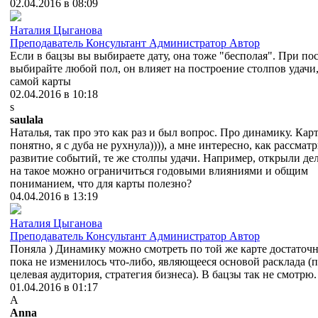
02.04.2016 в 08:09
Наталия Цыганова
Преподаватель
Консультант
Администратор
Автор
Если в бацзы вы выбираете дату, она тоже "бесполая". При по
выбирайте любой пол, он влияет на построение столпов удачи,
самой карты
02.04.2016 в 10:18
s
saulala
Наталья, так про это как раз и был вопрос. Про динамику. Карт
понятно, я с дуба не рухнула)))), а мне интересно, как рассмат
развитие событий, те же столпы удачи. Например, открыли де
на такое можно ограничиться годовыми влияниями и общим
пониманием, что для карты полезно?
04.04.2016 в 13:19
Наталия Цыганова
Преподаватель
Консультант
Администратор
Автор
Поняла ) Динамику можно смотреть по той же карте достаточн
пока не изменилось что-либо, являющееся основой расклада (
целевая аудитория, стратегия бизнеса). В бацзы так не смотрю.
01.04.2016 в 01:17
A
Anna