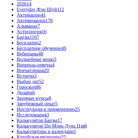
2026
14
Everyday Фэн Шуй
112
Активации
41
Активизации
178
Альманах
7
Астрология
16
Бацзы
1107
Бесплатно
2
Бесплатное обучение
49
Вебинары
48
Волшебные вещи
3
Вопросы-ответы
4
Впечатления
20
Встречи
3
Выбор дат
52
Гороскоп
86
Дизайн
6
Заочные курсы
8
Зарубежный опыт
5
Инструкция к применению
25
Исследования
3
Калькулятор Бацзы
17
Калькулятор Ци Мэнь Дунь Цзя
8
Калькуляторы и календари
1
Китайская медицина
25