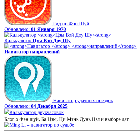
Гид по Фэн Шуй
Обновлено:
01 Января 1970
Калькулятор
Цзы Вэй Доу Шу
Навигатор
направлений
Навигатор удачных поездок
Обновлено:
04 Декабря 2025
Калькулятор двухчасовок
Блог о Фэн шуй, Ба Цзы, Ци Мэнь Дунь Цзя и выборе дат