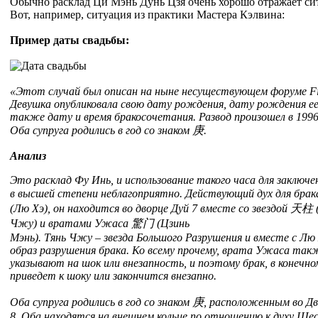
Обычно расклад Ци Мэнь Дунь Цзя очень хорошо отражает си
Вот, например, ситуация из практики Мастера Кэлвина:
Пример даты свадьбы:
«Этот случай был описан на ныне несуществующем форуме Fiv
Девушка опубликовала свою дату рождения, дату рождения е
также дату и время бракосочетания. Развод произошел в 1996
Оба супруга родились в год со знаком
庚
.
Анализ
Это расклад Фу Инь, и использование такого часа для заключе
в высшей степени неблагоприятно. Действующий дух для бра
(Лю Хэ), он находится во дворце Дуй 7 вместе со звездой 天柱 
Чжу) и вратами Ужаса 驚门 (Цзинь
Мэнь). Тянь Чжу – звезда Большого Разрушения и вместе с Лю
образ разрушения брака. Ко всему прочему, врата Ужаса так
указывают на шок или внезапность, и поэтому брак, в конечно
приведет к шоку или закончится внезапно.
Оба супруга родились в год со знаком 庚, расположенным во Дв
8. Оба находятся на внешнем кольце по отношению к духу Ше