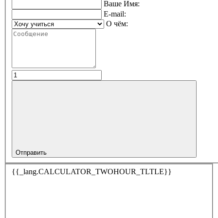
Ваше Имя:
E-mail:
О чём:
Отправить
{{_lang.CALCULATOR_TWOHOUR_TLTLE}}