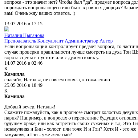
вопроса - это значит нет? Чтобы был "да", предмет вопроса д
порождать вопрошающего или быть в равных дворцах? Заране
вам! Очень жду ваших ответов. :)
13.07.2016 в 17:15
Наталия Цыганова
Преподаватель
Консультант
Администратор
Автор
Если вопрошающий контролирует предмет вопроса, то частичн
случае проверки правильности лучше смотреть на духа Тэн Шэ
ворота сцены в пустоте или с духом сюань у.
14.07.2016 в 02:46
К
Камилла
спасибо, Наталья, не совсем поняла, к сожалению.
25.05.2016 в 18:49
К
Камилла
Добрый вечер, Наталья!
Скажите пожалуйста, как в прогнозе смотрят холостых девушк
парня? Например, в вопросах о перспективе будущих отношен
будущем браке, или как встретить своих суженых и т.д. Это Ти
незамужняя и Бин - холост, или тоже И и Гэн? Хотя И - это же
замужняя, а Гэн - уже женатый?