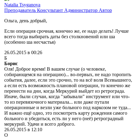
Natalia Tsyganova
Преподаватель
Консультант
Администратор
Автор
Ольга, день добрый,
Если операция срочная, конечно же, ее надо делать! Лучше
всего тогда выбирать даты без столкновений или ша
(особенно ша несчастья)
26.05.2015 в 00:26
Б
Борис
Оля! Доброе время! В вашем случае (о человеке,
собирающемся на операцию)... во-первых, не надо торопить
события, далее, если это срочно, то на всё воля Всевышнего,
а если есть возможность плановой операции, то конечно же
перенести на дни, когда Меркурий выйдет из ретрограда.
Иначе, были случаи, когда "забывали" инструмент или что-
то из перевязочного материала... или даже путали
операционные и везли уже больного под наркозом не туда...
И важно ещё одно, это посмотреть карту рождения самого
больного и убедиться, есть ли у него (неё) ретроградный
меркурий. Удачи и всего доброго.
26.05.2015 в 12:10
О