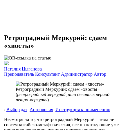
Ретроградный Меркурий: сдаем
«хвосты»
Наталия Цыганова
Преподаватель
Консультант
Администратор
Автор
Ретроградный Меркурий: сдаем «хвосты»
(
ретроградный меркурий, что делать в период
ретро меркурия
)
:
Выбор дат
Астрология
Инструкция к применению
Несмотря на то, что ретроградный Меркурий – тема не
совсем китайско-метафизическая, все практикующие уже
привыкли учитывать периоды ретроградности для