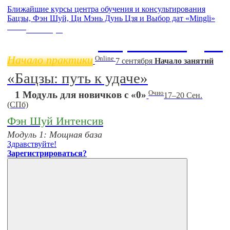
Ближайшие курсы центра обучения и консультирования
Бацзы, Фэн Шуй, Ци Мэнь Дунь Цзя и Выбор дат «Mingli»
Online
11 ноября
Бацзы 2 Модуль
Начало практики
Online
7 сентября
Начало занятий
«Бацзы: путь к удаче»
Очно
1 Модуль для новичков с «0»
17–20 Сен.
(СПб)
Фэн Шуй Интенсив
Модуль 1: Мощная база
Здравствуйте!
Зарегистрироваться?