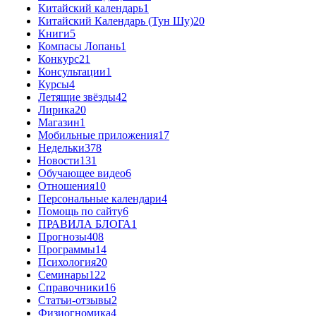
Китайский календарь
1
Китайский Календарь (Тун Шу)
20
Книги
5
Компасы Лопань
1
Конкурс
21
Консультации
1
Курсы
4
Летящие звёзды
42
Лирика
20
Магазин
1
Мобильные приложения
17
Недельки
378
Новости
131
Обучающее видео
6
Отношения
10
Персональные календари
4
Помощь по сайту
6
ПРАВИЛА БЛОГА
1
Прогнозы
408
Программы
14
Психология
20
Семинары
122
Справочники
16
Статьи-отзывы
2
Физиогномика
4