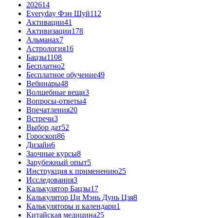
2026
14
Everyday Фэн Шуй
112
Активации
41
Активизации
178
Альманах
7
Астрология
16
Бацзы
1108
Бесплатно
2
Бесплатное обучение
49
Вебинары
48
Волшебные вещи
3
Вопросы-ответы
4
Впечатления
20
Встречи
3
Выбор дат
52
Гороскоп
86
Дизайн
6
Заочные курсы
8
Зарубежный опыт
5
Инструкция к применению
25
Исследования
3
Калькулятор Бацзы
17
Калькулятор Ци Мэнь Дунь Цзя
8
Калькуляторы и календари
1
Китайская медицина
25