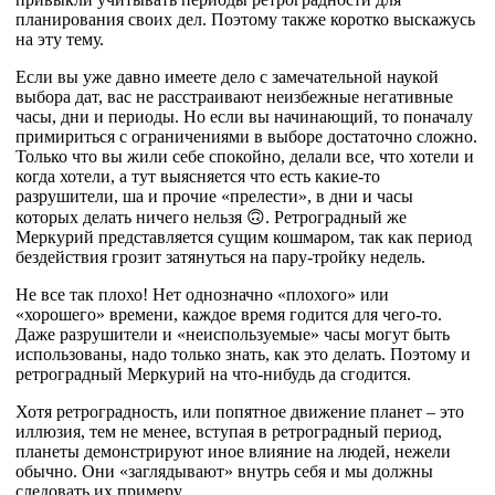
планирования своих дел. Поэтому также коротко выскажусь
на эту тему.
Если вы уже давно имеете дело с замечательной наукой
выбора дат, вас не расстраивают неизбежные негативные
часы, дни и периоды. Но если вы начинающий, то поначалу
примириться с ограничениями в выборе достаточно сложно.
Только что вы жили себе спокойно, делали все, что хотели и
когда хотели, а тут выясняется что есть какие-то
разрушители, ша и прочие «прелести», в дни и часы
которых делать ничего нельзя 🙃. Ретроградный же
Меркурий представляется сущим кошмаром, так как период
бездействия грозит затянуться на пару-тройку недель.
Не все так плохо! Нет однозначно «плохого» или
«хорошего» времени, каждое время годится для чего-то.
Даже разрушители и «неиспользуемые» часы могут быть
использованы, надо только знать, как это делать. Поэтому и
ретроградный Меркурий на что-нибудь да сгодится.
Хотя ретроградность, или попятное движение планет – это
иллюзия, тем не менее, вступая в ретроградный период,
планеты демонстрируют иное влияние на людей, нежели
обычно. Они «заглядывают» внутрь себя и мы должны
следовать их примеру.