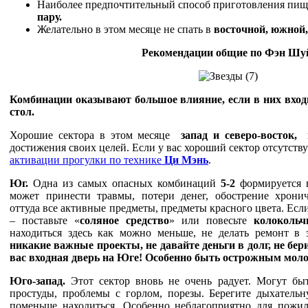
Наиболее предпочтительный способ приготовления пищ
пару.
Желательно в этом месяце не спать в
восточной, южной,
Рекомендации общие по Фэн Шу
Комбинации оказывают большое влияние, есл
и в них вход
стол.
Хорошие сектора в этом месяце
запад и северо-восток,
и
достижения своих целей. Если у вас хороший сектор отсутству
активации
прогулки по технике
Ци Мэнь
.
Юг.
Одна из самых опасных комбинаций
5-2
формируется в
может принести травмы, потери денег, обострение хронич
оттуда все активные предметы, предметы красного цвета. Есл
– поставьте «
соляное средство
» или повесьте
колоколь
находиться здесь как можно меньше, не делать ремонт в 
никакие важные проекты, не давайте деньги в долг, не бер
вас входная дверь на Юге! Особенно быть острожным мо
Юго-запад.
Этот сектор вновь не очень радует. Могут б
простуды, проблемы с горлом, порезы. Берегите дыхательну
поменьше находиться. Особенно неблагоприятно для пожи