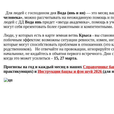
Для людей с господином дня
Вода (инь и ян)
— это месяц в
человека»
, можно рассчитывать на неожиданную помощь и по
людей с ДД
Вода инь
придет «звезда академика», помощь в у
могут себя презентовать более грамотными и компетентными
Люди, у которых есть в карте земная ветвь
Крыса -
вы станови
побочным эффектом: возможны ситуации ревности, измен, интр
которые могут способствовать проблемам в отношениях (это кас
родственников). Не отвечайте на провокации, игнорируйте с
начальнике, не кидайтесь в объятия первого встречного. Дни 
когда это может усилиться –
15, 27 марта.
Прогнозы на год и каждый месяц в наших
Справочнике ба
практикующих) и
Инструкции бацзы и фэн шуй 2026
(для 