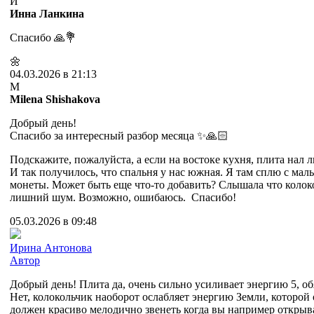
И
Инна Ланкина
Спасибо 🙏💐
🌼
04.03.2026 в 21:13
M
Milena Shishakova
Добрый день!
Спасибо за интересный разбор месяца ✨🙏🏻
Подскажите, пожалуйста, а если на востоке кухня, плита нал 
И так получилось, что спальня у нас южная. Я там сплю с мал
монеты. Может быть еще что-то добавить? Слышала что колокол
лишний шум. Возможно, ошибаюсь. Спасибо!
05.03.2026 в 09:48
Ирина Антонова
Автор
Добрый день! Плита да, очень сильно усиливает энергию 5, об
Нет, колокольчик наоборот ослабляет энергию Земли, которой 
должен красиво мелодично звенеть когда вы например открыва