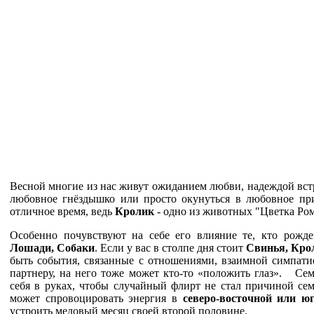
Весной многие из нас живут ожиданием любви, надеждой вст
любовное гнёздышко или просто окунуться в любовное при
отличное время, ведь
Кролик
- одно из животных "Цветка Р
Особенно почувствуют на себе его влияние те, кто рож
Лошади, Собаки
. Если у вас в столпе дня стоит
Свинья, Крол
быть события, связанные с отношениями, взаимной симпати
партнеру, на него тоже может кто-то «положить глаз». С
себя в руках, чтобы случайный флирт не стал причиной сем
может спровоцировать энергия в
северо-восточной или ю
устроить медовый месяц своей второй половине.