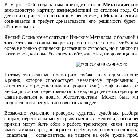
В марте 2026 года к нам приходит столп
Металлическо
замысловатую картину взаимодействий со столпом года. О
действию, риску и спонтанным решениям, а Металлический 
сомневается и требует доказательств, его решимость будет
обстоятельств.
Янский Огонь хочет слиться с Иньским Металлом, с большой 
того, что яркое солнышко резко растопит снег и потекут бурн
образ не только физически растаявших сугробов, но и много 
разговоров, которые бесконечно обсуждаются, но до конца пок
Потому что если мы посмотрим глубже, то увидим отнош
Кролик, которое способствует внезапному прерыванию
отношения с родственниками, родителями), конфликтам с к
необходимостью перестраивать планы, ощущение потери при
адаптироваться к новым обстоятельствам. Может быть мн
подпорченной репутации известных людей.
Возможно усиление проверок, аудитов, судебных разбир
спорам, переговоры могут срываться из-за мелочей, договор
причин могут быть сбои в работе транспорта, связи, интер
импульсивных трат, не берите на себя чужую ответственность
«спасателя» - остановитесь, не тащите на себе чужие про