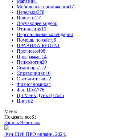
Магазин
1
Мобильные приложения
17
Недельки
378
Новости
131
Обучающее видео
6
Отношения
10
Персональные календари
4
Помощь по сайту
6
ПРАВИЛА БЛОГА
1
Прогнозы
408
Программы
14
Психология
20
Семинары
122
Справочники
16
Статьи-отзывы
2
Физиогномика
4
Фэн Шуй
776
Ци Мэнь Дунь Цзя
645
Цигун
2
Меню
Показать все
61
Запись Вебинара
Фэн Шуй ПРО онлайн. 2024.