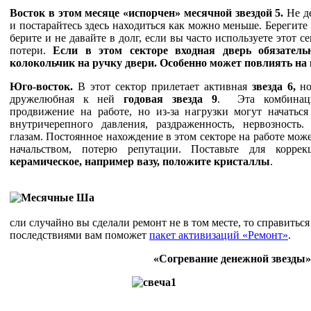
Восток
в этом месяце «испорчен» месячной звездой 5.
Не д
и постарайтесь здесь находиться как можно меньше. Берегите
берите и не давайте в долг, если вы часто используете этот 
потери.
Если в этом секторе входная дверь обязатель
колокольчик на ручку двери. Особенно может повлиять на 
Юго-восток.
В этот сектор
прилетает активная
звезда 6,
но
дружелюбная к ней
годовая звезда 9
. Эта комбинаци
продвижение на работе, но из-за нагрузки могут начатьс
внутричерепного давления, раздраженность, нервозность.
глазам. Постоянное нахождение в этом секторе на работе мож
начальством, потерю репутации. Поставьте для корре
керамическое, например вазу, положите кристаллы
.
сли случайно вы сделали ремонт не в том месте, то справитьс
последствиями вам поможет
пакет активизаций «Ремонт»
.
«Согревание денежной звезды»