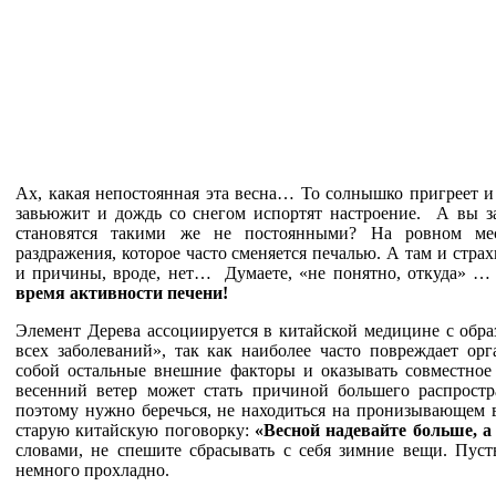
Ах, какая непостоянная эта весна… То солнышко пригреет 
завьюжит и дождь со снегом испортят настроение. А вы з
становятся такими же не постоянными? На ровном мес
раздражения, которое часто сменяется печалью. А там и стра
и причины, вроде, нет… Думаете, «не понятно, откуда» …
время активности печени!
Элемент Дерева ассоциируется в китайской медицине с обра
всех заболеваний», так как наиболее часто повреждает ор
собой остальные внешние факторы и оказывать совместное
весенний ветер может стать причиной большего распрост
поэтому нужно беречься, не находиться на пронизывающем в
старую китайскую поговорку:
«Весной надевайте больше, а
словами, не спешите сбрасывать с себя зимние вещи. Пусть
немного прохладно.