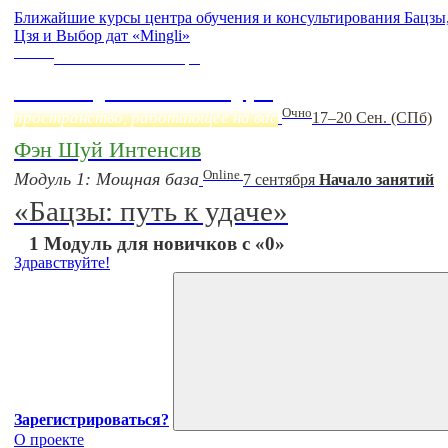
Ближайшие курсы центра обучения и консультирования Бацз
Цзя и Выбор дат «Mingli»
Online
Начало:
23 Сентября
Фэн Шуй онлайн-курс
Очно
пространство, работающее на вас
17–20 Сен. (СПб)
Фэн Шуй Интенсив
Online
Модуль 1: Мощная база
7 сентября
Начало занятий
«Бацзы: путь к удаче»
1 Модуль для новичков с «0»
Здравствуйте!
Зарегистрироваться?
О проекте