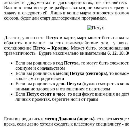
деталям в документах и договоренностях, не стесняйтесь
Важно в этом месяце не разбрасываться, не хвататься сразу 
задачу и следовать ей. Лишь в конце марта откроются возм
союзов, будет дан старт долгосрочным программам.
Для тех, у кого есть
Петух
в карте, март может быть сложны
обратить внимание на это взаимодействие тем, у кого
столкновение
Петух – Кролик
. Может быть, эмоциональна
травматичность. Будьте максимально внимательны
6, 12, 18, 
Если вы родились в
год Петуха
, то могут быть сложност
социуме и с начальством
Если вы родились в
месяц Петуха (сентябрь
), то возмо
коллегами и родителями
Если вы родились в
день Петуха
(нужно смотреть в конк
внимание здоровью и отношениям с партнером
Если
Петух стоит в часе
, то ваш фокус внимания на де
личных проектах, берегите ноги от травм
Если вы родились в
месяц Дракона (апрель),
то в это месяце
врача, если давно хотели сходить к классному специалисту - д