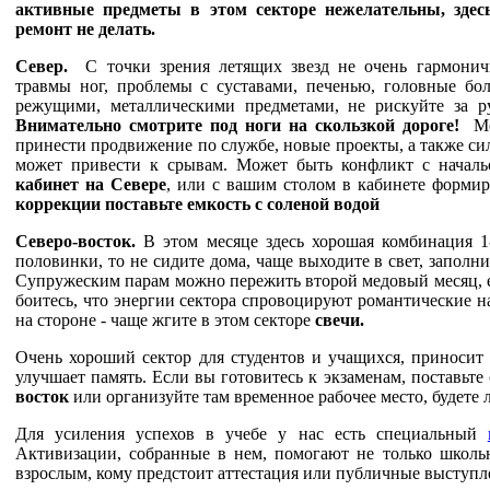
активные предметы в этом секторе нежелательны, здес
ремонт не делать.
Север
.
С точки зрения летящих звезд не очень гармонич
травмы ног, проблемы с суставами, печенью, головные бо
режущими, металлическими предметами, не рискуйте за р
Внимательно смотрите под ноги на скользкой дороге!
Мет
принести продвижение по службе, новые проекты, а также си
может привести к срывам. Может быть конфликт с начальс
кабинет на Севере
, или с вашим столом в кабинете формир
коррекции поставьте емкость с соленой водой
Северо-восток.
В этом месяце здесь хорошая комбинация 1
половинки, то не сидите дома, чаще выходите в свет, заполни
Супружеским парам можно пережить второй медовый месяц, ес
боитесь, что энергии сектора спровоцируют романтические 
на стороне - чаще жгите в этом секторе
свечи.
Очень хороший сектор для студентов и учащихся, приносит
улучшает память. Если вы готовитесь к экзаменам, поставьте
восток
или организуйте там временное рабочее место, будете
Для усиления успехов в учебе у нас есть специальный
Активизации, собранные в нем, помогают не только школь
взрослым, кому предстоит аттестация или публичные выступл