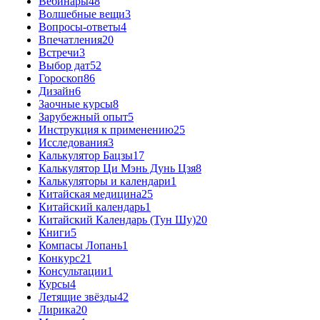
Вебинары
48
Волшебные вещи
3
Вопросы-ответы
4
Впечатления
20
Встречи
3
Выбор дат
52
Гороскоп
86
Дизайн
6
Заочные курсы
8
Зарубежный опыт
5
Инструкция к применению
25
Исследования
3
Калькулятор Бацзы
17
Калькулятор Ци Мэнь Дунь Цзя
8
Калькуляторы и календари
1
Китайская медицина
25
Китайский календарь
1
Китайский Календарь (Тун Шу)
20
Книги
5
Компасы Лопань
1
Конкурс
21
Консультации
1
Курсы
4
Летящие звёзды
42
Лирика
20