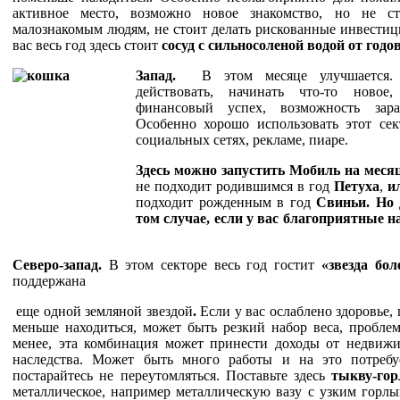
активное место, возможно новое знакомство, но не с
малознакомым людям, не стоит делать рискованные инвестици
вас весь год здесь стоит
сосуд с сильносоленой водой от годо
Запад.
В этом месяце улучшается. Д
действовать, начинать что-то новое
финансовый успех, возможность зара
Особенно хорошо использовать этот сек
социальных сетях, рекламе, пиаре.
Здес
ь можно запустить Мобиль на меся
не подходит родившимся в год
Петуха
,
и
подходит рожденным в год
Свиньи.
Но 
том случае, если у вас благоприятные
Северо-запа
д.
В этом секторе весь год гостит
«звезда бол
поддержана
еще одной земляной звездой
.
Если у вас ослаблено здоровье, 
меньше находиться, может быть резкий набор веса, пробле
менее, эта комбинация может принести доходы от недвижи
наследства. Может быть много работы и на это потребу
постарайтесь не переутомляться. Поставьте здесь
тыкву-го
металлическое, например металлическую вазу с узким горл