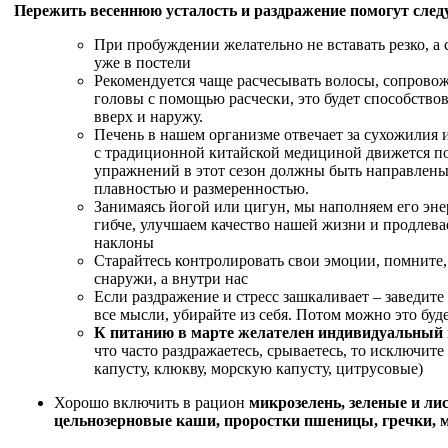
Пережить весеннюю усталость и раздражение помогут сле
При пробуждении желательно не вставать резко, а 
уже в постели
Рекомендуется чаще расчесывать волосы, сопрово
головы с помощью расчески, это будет способство
вверх и наружу.
Печень в нашем организме отвечает за сухожилия и
с традиционной китайской медициной движется п
упражнений в этот сезон должны быть направлены
плавностью и размеренностью.
Занимаясь йогой или цигун, мы наполняем его энер
гибче, улучшаем качество нашей жизни и продлева
наклоны
Старайтесь контролировать свои эмоции, помните,
снаружи, а внутри нас
Если раздражение и стресс зашкаливает – заведите
все мысли, убирайте из себя. Потом можно это буде
К питанию в марте желателен индивидуальный 
что часто раздражаетесь, срываетесь, то исключит
капусту, клюкву, морскую капусту, цитрусовые)
Хорошо включить в рацион
микрозелень, зеленые и ли
цельнозерновые каши, проростки пшеницы, гречки,