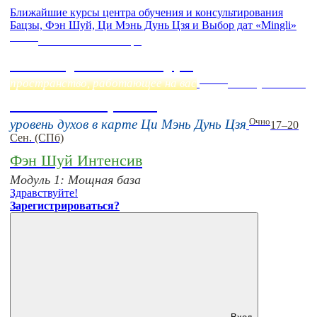
Ближайшие курсы центра обучения и консультирования
Бацзы, Фэн Шуй, Ци Мэнь Дунь Цзя и Выбор дат «Mingli»
Online
Начало:
23 Сентября
Фэн Шуй онлайн-курс
Online
пространство, работающее на вас
16 августа 11:00
Тонкие настройки
Очно
уровень духов в карте Ци Мэнь Дунь Цзя
17–20
Сен. (СПб)
Фэн Шуй Интенсив
Модуль 1: Мощная база
Здравствуйте!
Зарегистрироваться?