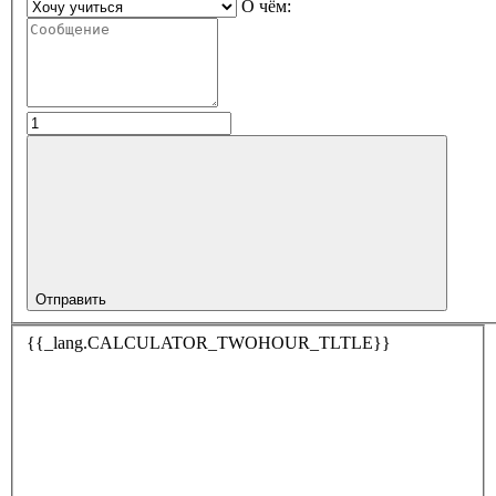
О чём:
Отправить
{{_lang.CALCULATOR_TWOHOUR_TLTLE}}