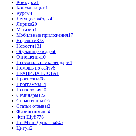
Конкурс
21
Консультации
1
Курсы
4
Летящие звёзды
42
Лирика
20
Магазин
1
Мобильные приложения
17
Недельки
378
Новости
131
Обучающее видео
6
Отношения
10
Персональные календари
4
Помощь по сайту
6
ПРАВИЛА БЛОГА
1
Прогнозы
408
Программы
14
Психология
20
Семинары
122
Справочники
16
Статьи-отзывы
2
Физиогномика
4
Фэн Шуй
776
Ци Мэнь Дунь Цзя
645
Цигун
2