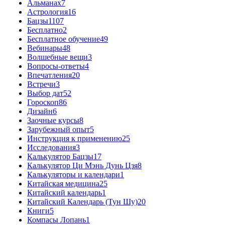
Альманах
7
Астрология
16
Бацзы
1107
Бесплатно
2
Бесплатное обучение
49
Вебинары
48
Волшебные вещи
3
Вопросы-ответы
4
Впечатления
20
Встречи
3
Выбор дат
52
Гороскоп
86
Дизайн
6
Заочные курсы
8
Зарубежный опыт
5
Инструкция к применению
25
Исследования
3
Калькулятор Бацзы
17
Калькулятор Ци Мэнь Дунь Цзя
8
Калькуляторы и календари
1
Китайская медицина
25
Китайский календарь
1
Китайский Календарь (Тун Шу)
20
Книги
5
Компасы Лопань
1