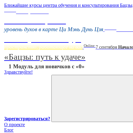
Ближайшие курсы центра обучения и консультирования Бацзы
Online
16 августа 11:00
Тонкие настройки
Online
уровень духов в карте Ци Мэнь Дунь Цзя
Начало
Фэн Шуй онлайн-курс
Online
пространство, работающее на вас
7 сентября
Начало
«Бацзы: путь к удаче»
1 Модуль для новичков с «0»
Здравствуйте!
Зарегистрироваться?
О проекте
Блог