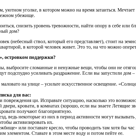
 уютном уголке, в котором можно на время затаиться. Мечтает о
адежном убежище.
коиться, снизить уровень тревожности, найти опору в себе или б
нный дом?
овек (небесный ствол, который его представляет), стоит на земно
квартирой, в которой человек живет. Это то, на что можно опер
, островком поддержки?
 углы, выбросите сломанные и ненужные вещи, чтобы они не отя
дут подспудно усиливать раздражение. Если вы запустили дом – п
е маловато на улице – усильте искусственное освещение. «Солнце 
иска для вас:
или повреждения ци. Исправьте ситуацию, насколько это возможно
й двери, кровати, в комнатах (хорошо, если вы знаете Летящие зв
 кровати получают благоприятную.
зд, ведь некоторые из них в период активности могут вызывать 
чтобы активизировать их.
жбище» или поставьте кресло, чтобы проводить там хотя бы час в
 элементом. Ставьте в этом месте воду и потом пейте ее.