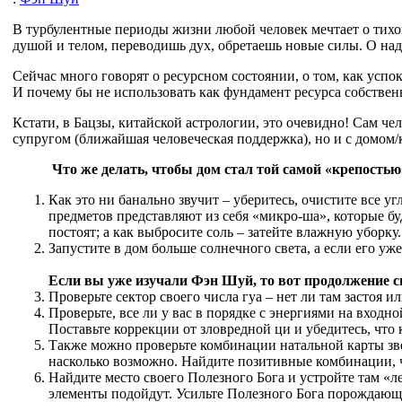
В турбулентные периоды жизни любой человек мечтает о тихом,
душой и телом, переводишь дух, обретаешь новые силы. О н
Сейчас много говорят о ресурсном состоянии, о том, как успо
И почему бы не использовать как фундамент ресурса собстве
Кстати, в Бацзы, китайской астрологии, это очевидно! Сам чел
супругом (ближайшая человеческая поддержка), но и с домом/
Что же делать, чтобы дом стал той самой «крепостью»
Как это ни банально звучит – уберитесь, очистите все
предметов представляют из себя «микро-ша», которые бу
постоят; а как выбросите соль – затейте влажную уборку.
Запустите в дом больше солнечного света, а если его уж
Если вы уже изучали Фэн Шуй, то вот продолжение сп
Проверьте сектор своего числа гуа – нет ли там застоя 
Проверьте, все ли у вас в порядке с энергиями на входно
Поставьте коррекции от зловредной ци и убедитесь, что
Также можно проверьте комбинации натальной карты зве
насколько возможно. Найдите позитивные комбинации, 
Найдите место своего Полезного Бога и устройте там «ле
элементы подойдут. Усильте Полезного Бога порождающим