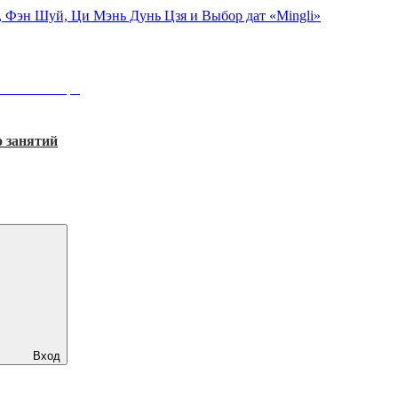
, Фэн Шуй, Ци Мэнь Дунь Цзя и Выбор дат «Mingli»
:
23 Сентября
 занятий
Вход