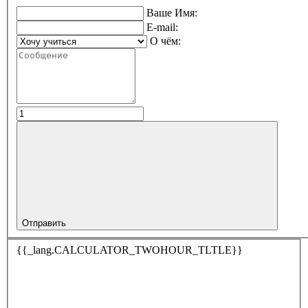
Ваше Имя:
E-mail:
О чём:
Отправить
{{_lang.CALCULATOR_TWOHOUR_TLTLE}}