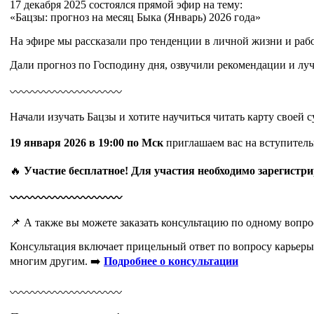
17 декабря 2025 состоялся прямой эфир на тему:
«Бацзы: прогноз на месяц Быка (Январь) 2026 года»
На эфире мы рассказали про тенденции в личной жизни и рабо
Дали прогноз по Господину дня, озвучили рекомендации и луч
〰️〰️〰️〰️〰️〰️〰️〰️〰️〰️
Начали изучать Бацзы и хотите научиться читать карту своей 
19 января 2026 в 19:00 по Мск
приглашаем вас на вступитель
🔥
Участие бесплатное! Для участия необходимо зарегистри
〰️〰️〰️〰️〰️〰️〰️〰️〰️〰️
📌 А также вы можете заказать консультацию по одному вопро
Консультация включает прицельный ответ по вопросу карьеры
многим другим. ➡️
Подробнее о консультации
〰️〰️〰️〰️〰️〰️〰️〰️〰️〰️