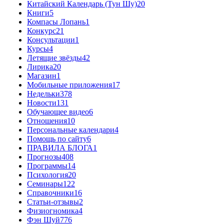
Китайский Календарь (Тун Шу)
20
Книги
5
Компасы Лопань
1
Конкурс
21
Консультации
1
Курсы
4
Летящие звёзды
42
Лирика
20
Магазин
1
Мобильные приложения
17
Недельки
378
Новости
131
Обучающее видео
6
Отношения
10
Персональные календари
4
Помощь по сайту
6
ПРАВИЛА БЛОГА
1
Прогнозы
408
Программы
14
Психология
20
Семинары
122
Справочники
16
Статьи-отзывы
2
Физиогномика
4
Фэн Шуй
776