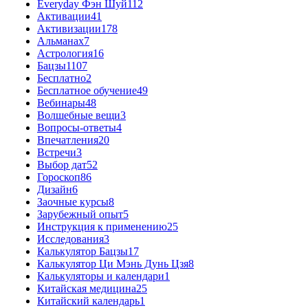
Everyday Фэн Шуй
112
Активации
41
Активизации
178
Альманах
7
Астрология
16
Бацзы
1107
Бесплатно
2
Бесплатное обучение
49
Вебинары
48
Волшебные вещи
3
Вопросы-ответы
4
Впечатления
20
Встречи
3
Выбор дат
52
Гороскоп
86
Дизайн
6
Заочные курсы
8
Зарубежный опыт
5
Инструкция к применению
25
Исследования
3
Калькулятор Бацзы
17
Калькулятор Ци Мэнь Дунь Цзя
8
Калькуляторы и календари
1
Китайская медицина
25
Китайский календарь
1