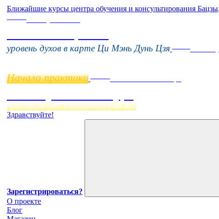
Ближайшие курсы центра обучения и консультирования Бацзы
Online
16 августа 11:00
Тонкие настройки
Online
уровень духов в карте Ци Мэнь Дунь Цзя
11 нояб
Начало практики
Online
Начало:
23 Сентября
Фэн Шуй онлайн-курс
пространство, работающее на вас
Здравствуйте!
Зарегистрироваться?
О проекте
Блог
Магазин