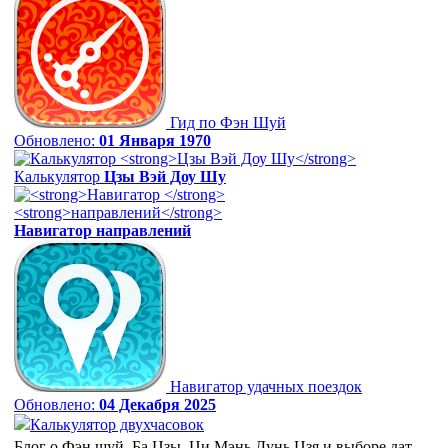
Гид по Фэн Шуй
Обновлено:
01 Января 1970
Калькулятор
Цзы Вэй Доу Шу
Навигатор
направлений
Навигатор удачных поездок
Обновлено:
04 Декабря 2025
Калькулятор двухчасовок
Блог о Фэн шуй, Ба Цзы, Ци Мэнь Дунь Цзя и выборе дат