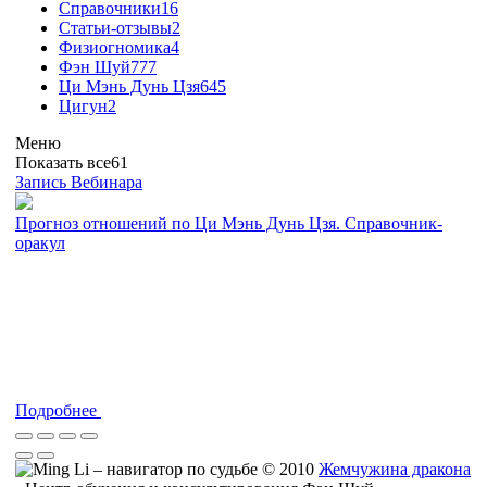
Справочники
16
Статьи-отзывы
2
Физиогномика
4
Фэн Шуй
777
Ци Мэнь Дунь Цзя
645
Цигун
2
Меню
Показать все
61
Запись Вебинара
Прогноз отношений по Ци Мэнь Дунь Цзя. Справочник-
оракул
Подробнее
© 2010
Жемчужина дракона