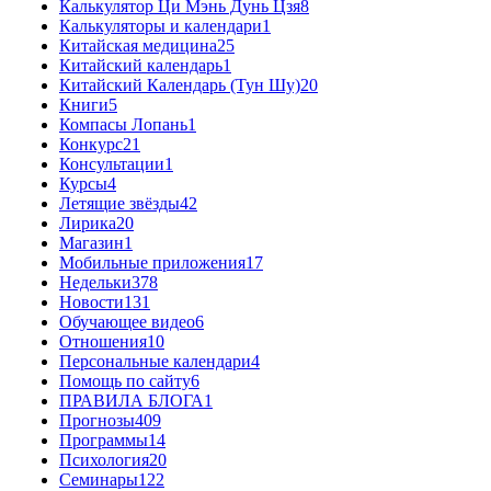
Калькулятор Ци Мэнь Дунь Цзя
8
Калькуляторы и календари
1
Китайская медицина
25
Китайский календарь
1
Китайский Календарь (Тун Шу)
20
Книги
5
Компасы Лопань
1
Конкурс
21
Консультации
1
Курсы
4
Летящие звёзды
42
Лирика
20
Магазин
1
Мобильные приложения
17
Недельки
378
Новости
131
Обучающее видео
6
Отношения
10
Персональные календари
4
Помощь по сайту
6
ПРАВИЛА БЛОГА
1
Прогнозы
409
Программы
14
Психология
20
Семинары
122