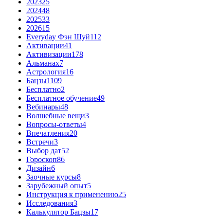
2023
25
2024
48
2025
33
2026
15
Everyday Фэн Шуй
112
Активации
41
Активизации
178
Альманах
7
Астрология
16
Бацзы
1109
Бесплатно
2
Бесплатное обучение
49
Вебинары
48
Волшебные вещи
3
Вопросы-ответы
4
Впечатления
20
Встречи
3
Выбор дат
52
Гороскоп
86
Дизайн
6
Заочные курсы
8
Зарубежный опыт
5
Инструкция к применению
25
Исследования
3
Калькулятор Бацзы
17