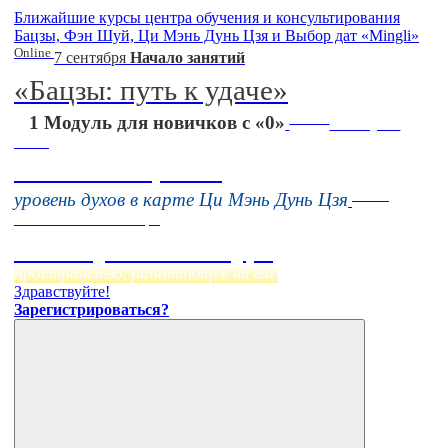
Ближайшие курсы центра обучения и консультирования
Бацзы, Фэн Шуй, Ци Мэнь Дунь Цзя и Выбор дат «Mingli»
Online
7 сентября
Начало занятий
«Бацзы: путь к удаче»
Online
1 Модуль для новичков с «0»
16 августа
11:00
Тонкие настройки
Online
уровень духов в карте Ци Мэнь Дунь Цзя
Начало:
23 Сентября
Фэн Шуй онлайн-курс
пространство, работающее на вас
Здравствуйте!
Зарегистрироваться?