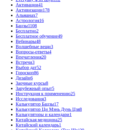
Активации
41
Активизации
178
Альманах
7
Астрология
16
Бацзы
1108
Бесплатно
2
Бесплатное обучение
49
Вебинары
48
Волшебные вещи
3
Вопросы-ответы
4
Впечатления
20
Встречи
3
Выбор дат
52
Гороскоп
86
Дизайн
6
Заочные курсы
8
Зарубежный опыт
5
Инструкция к применению
25
Исследования
3
Калькулятор Бацзы
17
Калькулятор Ци Мэнь Дунь Цзя
8
Калькуляторы и календари
1
Китайская медицина
25
Китайский календарь
1