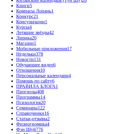
Китайский Календарь (Тун Шу)
20
Книги
5
Компасы Лопань
1
Конкурс
21
Консультации
1
Курсы
4
Летящие звёзды
42
Лирика
20
Магазин
1
Мобильные приложения
17
Недельки
378
Новости
131
Обучающее видео
6
Отношения
10
Персональные календари
4
Помощь по сайту
6
ПРАВИЛА БЛОГА
1
Прогнозы
408
Программы
14
Психология
20
Семинары
122
Справочники
16
Статьи-отзывы
2
Физиогномика
4
Фэн Шуй
776