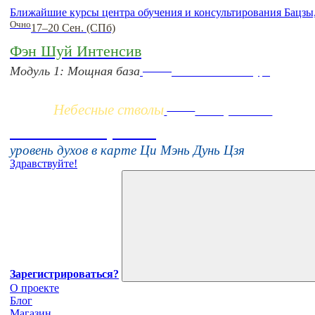
Ближайшие курсы центра обучения и консультирования Бацзы
Очно
17–20 Сен. (СПб)
Фэн Шуй Интенсив
Заочно
Модуль 1: Мощная база
НОВЫЙ online-курс
Небесные стволы
Online
16 августа 11:00
Тонкие настройки
уровень духов в карте Ци Мэнь Дунь Цзя
Здравствуйте!
Зарегистрироваться?
О проекте
Блог
Магазин