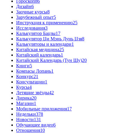
Гороскоп
86
Дизайн
6
Заочные курсы
8
Зарубежный опыт
5
Инструкция к применению
25
Исследования
3
Калькулятор Бацзы
17
Калькулятор Ци Мэнь Дунь Цзя
8
Калькуляторы и календари
1
Китайская медицина
25
Китайский календарь
1
Китайский Календарь (Тун Шу)
20
Книги
5
Компасы Лопань
1
Конкурс
21
Консультации
1
Курсы
4
Летящие звёзды
42
Лирика
20
Магазин
1
Мобильные приложения
17
Недельки
378
Новости
131
Обучающее видео
6
Отношения
10