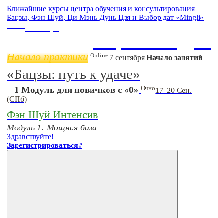
Ближайшие курсы центра обучения и консультирования
Бацзы, Фэн Шуй, Ци Мэнь Дунь Цзя и Выбор дат «Mingli»
Online
11 ноября
Бацзы 2 Модуль
Начало практики
Online
7 сентября
Начало занятий
«Бацзы: путь к удаче»
Очно
1 Модуль для новичков с «0»
17–20 Сен.
(СПб)
Фэн Шуй Интенсив
Модуль 1: Мощная база
Здравствуйте!
Зарегистрироваться?