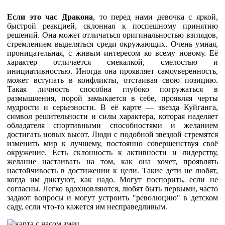
Если это час Дракона
, то перед нами девочка с яркой,
быстрой реакцией, склонная к поспешному принятию
решений. Она может отличаться оригинальностью взглядов,
стремлением выделяться среди окружающих. Очень умная,
проницательная, с живым интересом ко всему новому. Её
характер отличается смекалкой, смелостью и
инициативностью. Иногда она проявляет самоуверенность,
может вступать в конфликты, отстаивая свою позицию.
Такая личность способна глубоко погружаться в
размышления, порой замыкается в себе, проявляя черты
мудрости и серьезности. В её карте — звезда Куйганга,
символ решительности и силы характера, которая наделяет
обладателя спортивными способностями и желанием
достигать новых высот. Люди с подобной звездой стремятся
изменить мир к лучшему, постоянно совершенствуя своё
окружение. Есть склонность к активности и лидерству,
желание настаивать на том, как она хочет, проявлять
настойчивость в достижении к цели. Такие дети не любят,
когда им диктуют, как надо. Могут поспорить, если не
согласны. Легко вдохновляются, любят быть первыми, часто
задают вопросы и могут устроить "революцию" в детском
саду, если что-то кажется им несправедливым.