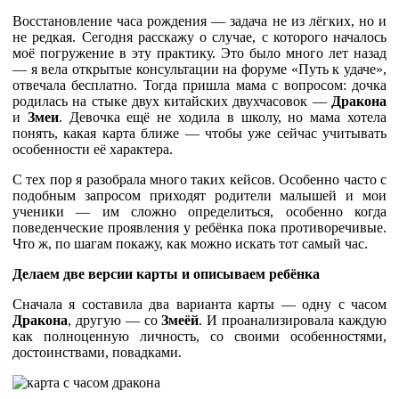
Восстановление часа рождения — задача не из лёгких, но и
не редкая. Сегодня расскажу о случае, с которого началось
моё погружение в эту практику. Это было много лет назад
— я вела открытые консультации на форуме «Путь к удаче»,
отвечала бесплатно. Тогда пришла мама с вопросом: дочка
родилась на стыке двух китайских двухчасовок —
Дракона
и
Змеи
. Девочка ещё не ходила в школу, но мама хотела
понять, какая карта ближе — чтобы уже сейчас учитывать
особенности её характера.
С тех пор я разобрала много таких кейсов. Особенно часто с
подобным запросом приходят родители малышей и мои
ученики — им сложно определиться, особенно когда
поведенческие проявления у ребёнка пока противоречивые.
Что ж, по шагам покажу, как можно искать тот самый час.
Делаем две версии карты и описываем ребёнка
Сначала я составила два варианта карты — одну с часом
Дракона
, другую — со
Змеёй
. И проанализировала каждую
как полноценную личность, со своими особенностями,
достоинствами, повадками.