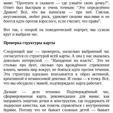
маме: "Прочтите и скажите — где узнаёте свою дочку?".
Ответ был быстрым и очень точным: "Это определённо
Дракон! Всё, что вы написали — про неё. Смелая,
неугомонная, любит риск, удивляет своими мыслями и не
боится идти против взрослого, если считает, что права".
Вот так, с опорой на поведенческий портрет, мы сузили
круг и выбрали час.
Проверка структуры карты
Следующий шаг — проверить, насколько выбранный час
согласуется со структурой всей карты. А она у нас оказалась
довольно интересной — "Нападение на власть". Это не
столько про бунт, сколько про врождённое стремление
влиять, менять мир вокруг, не бояться идти против течения.
Эта структура идеально вписывается в образ активной,
креативной и независимой девочки. И снова — в точку. Всё,
что мы обсудили с мамой, подтверждало: карта работает.
Дальше — дело техники. Подтверждённый час,
сформированная карта, рекомендации для мамы: как
направить энергию дочки в конструктив, где поддержать её
лидерские качества, как помочь справляться с внутренними
бурями. Потому что не бывает сложных детей — бывает