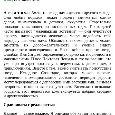
А если это час Змеи
, то перед нами девочка другого склада.
Она любит порядок, может подолгу заниматься одним
делом, внимательна к деталям, аккуратна. Старательно
подходит к выполнению поставленных задач. Таких детей
часто называют "маленькими эстетами" — они чувствуют
красоту, наслаждаются мелочами, могут подобрать себе
наряд лучше, чем мама. Общаясь с такими детьми, можно
заметить их доброжелательность и умение видеть
прекрасное в повседневности. Но не всё так просто: звезда
Ошибки Инь-Ян даёт определённую долю категоричности и
максимализма. Плюс Почтовая Лошадь в столкновении: это
уже про внутреннюю тягу к переменам, к движениям, к
приключениям. Вместе с тем, важно учитывать присутствие
звезды Исходное Созвездие, которая может вносить
изменения в эмоциональное состояние: периоды радости
могут чередоваться с депрессивными состояниями, вызывая
непростые отношения с окружением. Возможны вспышки
гордыни, этот недостаток компенсируется добрым сердцем
и дружелюбностью.
Сравниваем с реальностью
Дальше — самое важное. Я описала обе карты и отправила