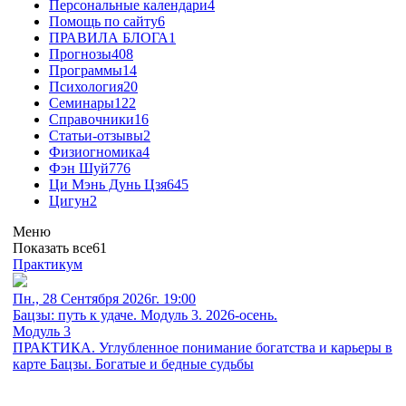
Персональные календари
4
Помощь по сайту
6
ПРАВИЛА БЛОГА
1
Прогнозы
408
Программы
14
Психология
20
Семинары
122
Справочники
16
Статьи-отзывы
2
Физиогномика
4
Фэн Шуй
776
Ци Мэнь Дунь Цзя
645
Цигун
2
Меню
Показать все
61
Практикум
Пн., 28 Сентября 2026г. 19:00
Бацзы: путь к удаче. Модуль 3. 2026-осень.
Модуль 3
ПРАКТИКА. Углубленное понимание богатства и карьеры в
карте Бацзы. Богатые и бедные судьбы