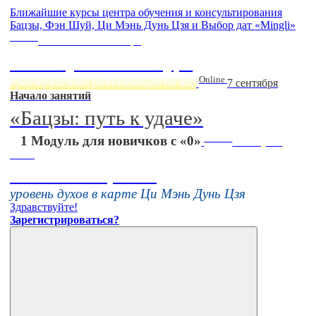
Ближайшие курсы центра обучения и консультирования
Бацзы, Фэн Шуй, Ци Мэнь Дунь Цзя и Выбор дат «Mingli»
Online
Начало:
23 Сентября
Фэн Шуй онлайн-курс
Online
пространство, работающее на вас
7 сентября
Начало занятий
«Бацзы: путь к удаче»
Online
1 Модуль для новичков с «0»
16 августа
11:00
Тонкие настройки
уровень духов в карте Ци Мэнь Дунь Цзя
Здравствуйте!
Зарегистрироваться?