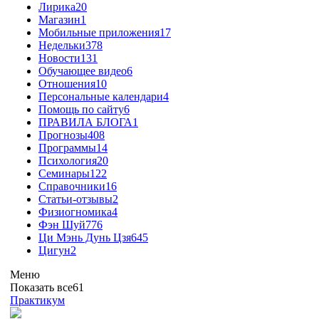
Лирика
20
Магазин
1
Мобильные приложения
17
Недельки
378
Новости
131
Обучающее видео
6
Отношения
10
Персональные календари
4
Помощь по сайту
6
ПРАВИЛА БЛОГА
1
Прогнозы
408
Программы
14
Психология
20
Семинары
122
Справочники
16
Статьи-отзывы
2
Физиогномика
4
Фэн Шуй
776
Ци Мэнь Дунь Цзя
645
Цигун
2
Меню
Показать все
61
Практикум