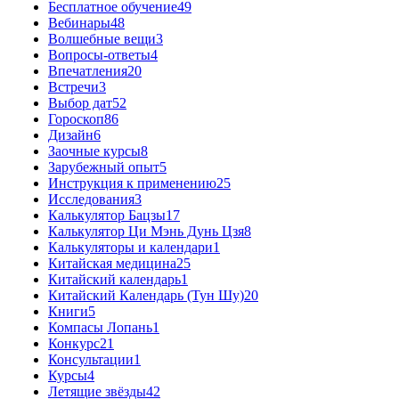
Бесплатное обучение
49
Вебинары
48
Волшебные вещи
3
Вопросы-ответы
4
Впечатления
20
Встречи
3
Выбор дат
52
Гороскоп
86
Дизайн
6
Заочные курсы
8
Зарубежный опыт
5
Инструкция к применению
25
Исследования
3
Калькулятор Бацзы
17
Калькулятор Ци Мэнь Дунь Цзя
8
Калькуляторы и календари
1
Китайская медицина
25
Китайский календарь
1
Китайский Календарь (Тун Шу)
20
Книги
5
Компасы Лопань
1
Конкурс
21
Консультации
1
Курсы
4
Летящие звёзды
42