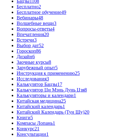
Бацзы
1108
Бесплатно
2
Бесплатное обучение
49
Вебинары
48
Волшебные вещи
3
Вопросы-ответы
4
Впечатления
20
Встречи
3
Выбор дат
52
Гороскоп
86
Дизайн
6
Заочные курсы
8
Зарубежный опыт
5
Инструкция к применению
25
Исследования
3
Калькулятор Бацзы
17
Калькулятор Ци Мэнь Дунь Цзя
8
Калькуляторы и календари
1
Китайская медицина
25
Китайский календарь
1
Китайский Календарь (Тун Шу)
20
Книги
5
Компасы Лопань
1
Конкурс
21
Консультации
1