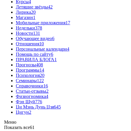
Курсы
4
Летящие звёзды
42
Лирика
20
Магазин
1
Мобильные приложения
17
Недельки
378
Новости
131
Обучающее видео
6
Отношения
10
Персональные календари
4
Помощь по сайту
6
ПРАВИЛА БЛОГА
1
Прогнозы
408
Программы
14
Психология
20
Семинары
122
Справочники
16
Статьи-отзывы
2
Физиогномика
4
Фэн Шуй
776
Ци Мэнь Дунь Цзя
645
Цигун
2
Меню
Показать все
61