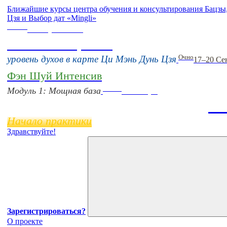
Ближайшие курсы центра обучения и консультирования Бацз
Цзя и Выбор дат «Mingli»
Online
16 августа 11:00
Тонкие настройки
Очно
уровень духов в карте Ци Мэнь Дунь Цзя
17–20 Се
Фэн Шуй Интенсив
Online
Модуль 1: Мощная база
11 ноября
Ба
Начало практики
Здравствуйте!
Зарегистрироваться?
О проекте