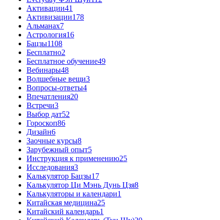
Активации
41
Активизации
178
Альманах
7
Астрология
16
Бацзы
1108
Бесплатно
2
Бесплатное обучение
49
Вебинары
48
Волшебные вещи
3
Вопросы-ответы
4
Впечатления
20
Встречи
3
Выбор дат
52
Гороскоп
86
Дизайн
6
Заочные курсы
8
Зарубежный опыт
5
Инструкция к применению
25
Исследования
3
Калькулятор Бацзы
17
Калькулятор Ци Мэнь Дунь Цзя
8
Калькуляторы и календари
1
Китайская медицина
25
Китайский календарь
1