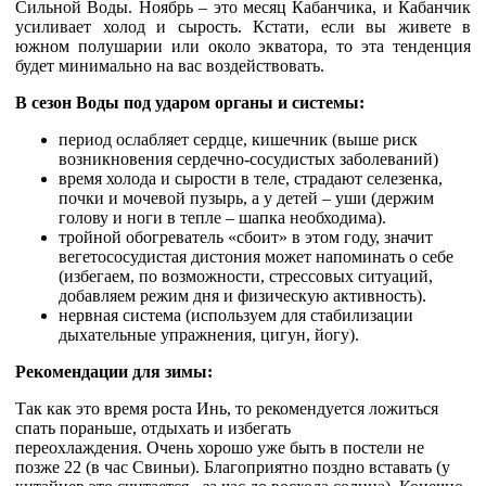
Сильной Воды. Ноябрь – это месяц Кабанчика, и Кабанчик
усиливает холод и сырость. Кстати, если вы живете в
южном полушарии или около экватора, то эта тенденция
будет минимально на вас воздействовать.
В сезон Воды под ударом органы и системы:
период ослабляет сердце, кишечник (выше риск
возникновения сердечно-сосудистых заболеваний)
время холода и сырости в теле, страдают селезенка,
почки и мочевой пузырь, а у детей – уши (держим
голову и ноги в тепле – шапка необходима).
тройной обогреватель «сбоит» в этом году, значит
вегетососудистая дистония может напоминать о себе
(избегаем, по возможности, стрессовых ситуаций,
добавляем режим дня и физическую активность).
нервная система (используем для стабилизации
дыхательные упражнения, цигун, йогу).
Рекомендации для зимы:
Так как это время роста Инь, то рекомендуется ложиться
спать пораньше, отдыхать и избегать
переохлаждения. Очень хорошо уже быть в постели не
позже 22 (в час Свиньи).
Благоприятно поздно вставать (у