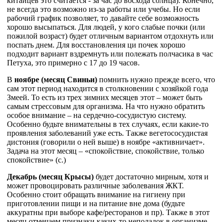
китайцев это считается - за час до восхода солнца). Конечно,
не всегда это возможно из-за работы или учебы. Но если
рабочий график позволяет, то давайте себе возможность
хорошо высыпаться. Для людей, у кого слабые почки (или
пожилой возраст) будет отличным вариантом отдохнуть или
поспать днем. Для восстановления ци почек хорошо
подходит вариант вздремнуть или полежать полчасика в час
Петуха, это примерно с 17 до 19 часов.
В
ноябре (месяц Свиньи)
помнить нужно прежде всего, что
сам этот период находится в столкновении с хозяйкой года
Змеей. То есть из трех зимних месяцев этот – может быть
самым стрессовым для организма. На что нужно обратить
особое внимание – на сердечно-сосудистую систему.
Особенно будьте внимательны в тех случаях, если какие-то
проявления заболеваний уже есть. Также вегетососудистая
дистония (говорили о ней выше) в ноябре «активничает».
Задача на этот месяц – «спокойствие, спокойствие, только
спокойствие» (с.)
Декабрь (месяц Крысы)
будет достаточно мирным, хотя и
может провоцировать различные заболевания ЖКТ.
Особенно стоит обращать внимание на гигиену при
приготовлении пищи и на питание вне дома (будьте
аккуратны при выборе кафе/ресторанов и пр). Также в этот
месяц отмечаем признаки каких-то неполадок в организме.