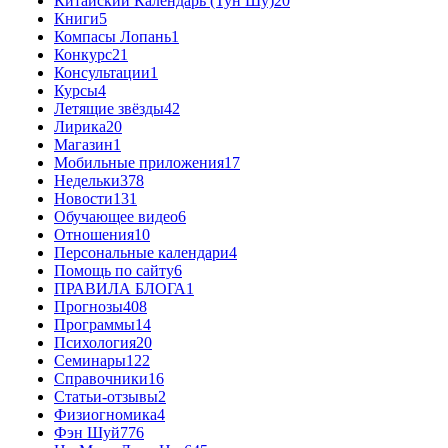
Китайский Календарь (Тун Шу)
20
Книги
5
Компасы Лопань
1
Конкурс
21
Консультации
1
Курсы
4
Летящие звёзды
42
Лирика
20
Магазин
1
Мобильные приложения
17
Недельки
378
Новости
131
Обучающее видео
6
Отношения
10
Персональные календари
4
Помощь по сайту
6
ПРАВИЛА БЛОГА
1
Прогнозы
408
Программы
14
Психология
20
Семинары
122
Справочники
16
Статьи-отзывы
2
Физиогномика
4
Фэн Шуй
776