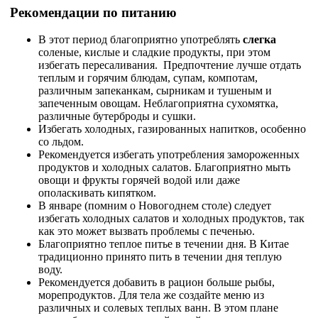
Рекомендации по питанию
В этот период благоприятно употреблять
слегка
соленые, кислые и сладкие продукты, при этом
избегать пересаливания. Предпочтение лучше отдать
теплым и горячим блюдам, супам, компотам,
различным запеканкам, сырникам и тушеным и
запеченным овощам. Неблагоприятна сухомятка,
различные бутерброды и сушки.
Избегать холодных, газированных напитков, особенно
со льдом.
Рекомендуется избегать употребления замороженных
продуктов и холодных салатов. Благоприятно мыть
овощи и фрукты горячей водой или даже
ополаскивать кипятком.
В январе (помним о Новогоднем столе) следует
избегать холодных салатов и холодных продуктов, так
как это может вызвать проблемы с печенью.
Благоприятно теплое питье в течении дня. В Китае
традиционно принято пить в течении дня теплую
воду.
Рекомендуется добавить в рацион больше рыбы,
морепродуктов. Для тела же создайте меню из
различных и солевых теплых ванн. В этом плане