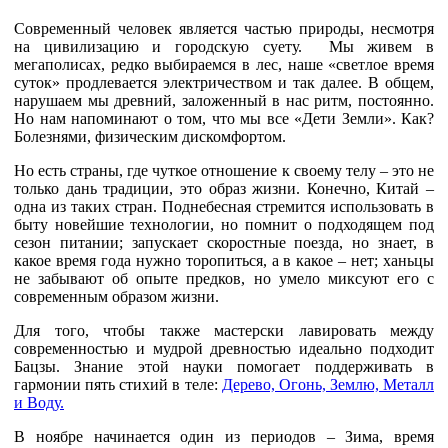
Современный человек является частью природы, несмотря
на цивилизацию и городскую суету. Мы живем в
мегаполисах, редко выбираемся в лес, наше «светлое время
суток» продлевается электричеством и так далее. В общем,
нарушаем мы древний, заложенный в нас ритм, постоянно.
Но нам напоминают о том, что мы все «Дети Земли». Как?
Болезнями, физическим дискомфортом.
Но есть страны, где чуткое отношение к своему телу – это не
только дань традиции, это образ жизни. Конечно, Китай –
одна из таких стран. Поднебесная стремится использовать в
быту новейшие технологии, но помнит о подходящем под
сезон питании; запускает скоростные поезда, но знает, в
какое время года нужно торопиться, а в какое – нет; ханьцы
не забывают об опыте предков, но умело миксуют его с
современным образом жизни.
Для того, чтобы также мастерски лавировать между
современностью и мудрой древностью идеально подходит
Бацзы. Знание этой науки помогает поддерживать в
гармонии пять стихий в теле:
Дерево, Огонь, Землю, Металл
и Воду.
В ноябре начинается один из периодов – Зима, время