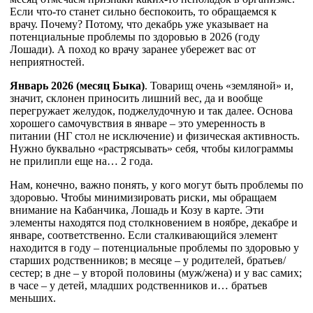
Если что-то станет сильно беспокоить, то обращаемся к
врачу. Почему? Потому, что декабрь уже указывает на
потенциальные проблемы по здоровью в 2026 (году
Лошади). А поход ко врачу заранее убережет вас от
неприятностей.
Январь 2026 (месяц Быка)
. Товарищ очень «земляной» и,
значит, склонен приносить лишний вес, да и вообще
перегружает желудок, поджелудочную и так далее. Основа
хорошего самочувствия в январе – это умеренность в
питании (НГ стол не исключение) и физическая активность.
Нужно буквально «растрясывать» себя, чтобы килограммы
не прилипли еще на… 2 года.
Нам, конечно, важно понять, у кого могут быть проблемы по
здоровью. Чтобы минимизировать риски, мы обращаем
внимание на Кабанчика, Лошадь и Козу в карте. Эти
элементы находятся под столкновением в ноябре, декабре и
январе, соответственно. Если сталкивающийся элемент
находится в году – потенциальные проблемы по здоровью у
старших родственников; в месяце – у родителей, братьев/
сестер; в дне – у второй половины (муж/жена) и у вас самих;
в часе – у детей, младших родственников и… братьев
меньших.