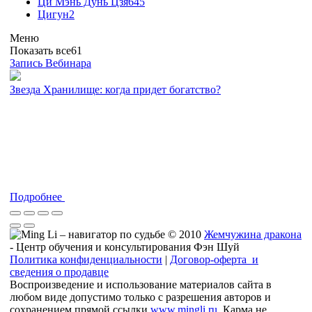
Ци Мэнь Дунь Цзя
645
Цигун
2
Меню
Показать все
61
Запись Вебинара
Звезда Хранилище: когда придет богатство?
Подробнее
© 2010
Жемчужина дракона
- Центр обучения и консультирования Фэн Шуй
Политика конфиденциальности
|
Договор-оферта и
сведения о продавце
Воспроизведение и использование материалов сайта в
любом виде допустимо только с разрешения авторов и
сохранением прямой ссылки
www.mingli.ru
. Карма не