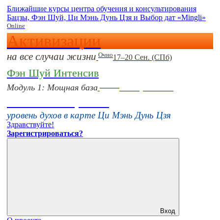
Ближайшие курсы центра обучения и консультирования
Бацзы, Фэн Шуй, Ци Мэнь Дунь Цзя и Выбор дат «Mingli»
Online
Активизации
на все случаи жизни
Очно
17–20 Сен. (СПб)
Фэн Шуй Интенсив
Online
Модуль 1: Мощная база
16 августа 11:00
Тонкие настройки
уровень духов в карте Ци Мэнь Дунь Цзя
Здравствуйте!
Зарегистрироваться?
Вход