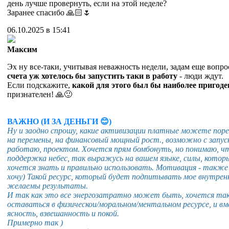
день лучше провернуть, если на этой неделе?
Заранее спасибо 🙏🏻🌷
06.10.2025 в 15:41
Максим
Эх ну все-таки, учитывая неважность недели, задам еще вопро
счета уж хотелось бы запустить таки в работу
- люди ждут.
Если подскажите,
какой для этого был бы наиболее пригоде
признателен! 🙏🙂
ВАЖНО (И ЗА ДЕНЬГИ 😊)
Ну и заодно спрошу, какие активизации платные можете порек
на перемены, на финансовый мощный рост., возможно с запус
работаю, проектом. Хочется прям бомбонуть, но понимаю, ч
поддержка небес, так выражусь на вашем языке, силы, кото
хочется знать и правильно использовать. Мотивация - также
хочу) Такой ресурс, который будет подпитывать мое внутренн
желаемы результаты.
И так как это все энергозатратно может быть, хочется т
оставаться в физическои/моральном/ментальном ресурсе, и в
ясность, взвешанность и покой.
Примерно так )