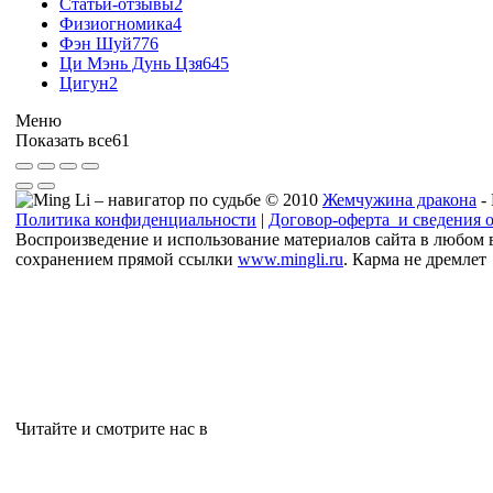
Статьи-отзывы
2
Физиогномика
4
Фэн Шуй
776
Ци Мэнь Дунь Цзя
645
Цигун
2
Меню
Показать все
61
© 2010
Жемчужина дракона
-
Политика конфиденциальности
|
Договор-оферта и сведения 
Воспроизведение и использование материалов сайта в любом в
сохранением прямой ссылки
www.mingli.ru
. Карма не дремлет
Читайте и смотрите нас в