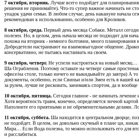
7 октября, вторник.
Лучше всего подойдет для планирования
решения не принимайте). Что-то супер важное начинать не ст
упадок удачи семьи. В любом случае, день накануне начала сез
рекомендован к использованию, особенно для Кроликов.
8 октября, среда.
Первый день месяца Собаки. Металл сегодня
полезен. Но, в целом, день начала месяца не подходит для нач
похожа на вторник - немного болтовни, много планирования 
Добродетели настраивают на взаимовыгодное общение. Драко
консервативно, не пытаясь настаивать на своем.
9 октября, четверг.
Не успели настроиться на новый месяц… 
Ша Ограбления. Поэтому оставьте на четверг самые простеньки
офисе/на столе, только ничего не выкидывайте до завтра) А
документы, особенно, если Свиньи и/или Змеи есть в вашей к
за рулем, лучше не рисковать, занимаясь спортом, да и вообще 
10 октября, пятница.
Сегодня главное - не начинать лечение 
Хотя вероятность травм, конечно, определяется личной картой 
Наполните его приятными и не обременительными делами. Лош
11 октября, суббота.
Ша находится в центральном дворце, поэ
не подойдет. В целом, он довольно скучный в плане ци, ника
Мира… Если Вода полезна, то можно использовать его для вт
и расслабиться.