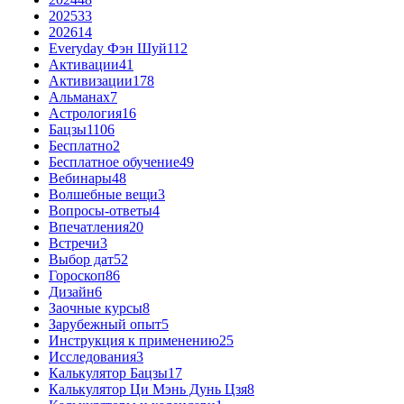
2025
33
2026
14
Everyday Фэн Шуй
112
Активации
41
Активизации
178
Альманах
7
Астрология
16
Бацзы
1106
Бесплатно
2
Бесплатное обучение
49
Вебинары
48
Волшебные вещи
3
Вопросы-ответы
4
Впечатления
20
Встречи
3
Выбор дат
52
Гороскоп
86
Дизайн
6
Заочные курсы
8
Зарубежный опыт
5
Инструкция к применению
25
Исследования
3
Калькулятор Бацзы
17
Калькулятор Ци Мэнь Дунь Цзя
8