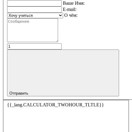
Ваше Имя:
E-mail:
О чём:
Отправить
{{_lang.CALCULATOR_TWOHOUR_TLTLE}}