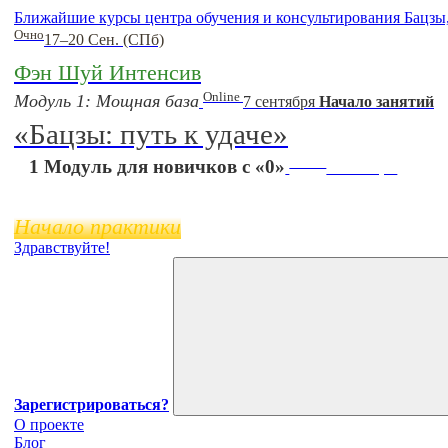
Ближайшие курсы центра обучения и консультирования Бацзы
Очно
17–20 Сен. (СПб)
Фэн Шуй Интенсив
Online
Модуль 1: Мощная база
7 сентября
Начало занятий
«Бацзы: путь к удаче»
Online
1 Модуль для новичков с «0»
11 ноября
Начало практики
Здравствуйте!
Зарегистрироваться?
О проекте
Блог