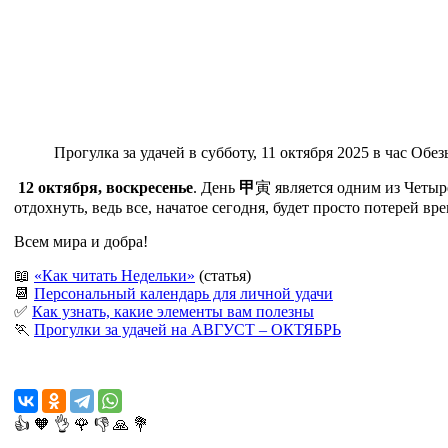
Прогулка за удачей в субботу, 11 октября 2025 в час Обе
12 октября, воскресенье
. День
甲
寅
является одним из Четыре
отдохнуть, ведь все, начатое сегодня, будет просто потерей в
Всем мира и добра!
📖
«Как читать Недельки»
(статья)
📆
Персональный календарь для личной удачи
✅
Как узнать, какие элементы вам полезны
🏃
Прогулки за удачей на АВГУСТ – ОКТЯБРЬ
👍
🧡
👌
🌹
👎
🙏
💐