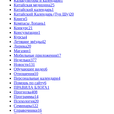
Калькуляторы и календари
1
Китайская медицина
25
Китайский календарь
1
Китайский Календарь (Тун Шу)
20
Книги
5
Компасы Лопань
1
Конкурс
21
Консультации
1
Курсы
4
Летящие звёзды
42
Лирика
20
Магазин
1
Мобильные приложения
17
Недельки
377
Новости
131
Обучающее видео
6
Отношения
10
Персональные календари
4
Помощь по сайту
6
ПРАВИЛА БЛОГА
1
Прогнозы
408
Программы
14
Психология
20
Семинары
122
Справочники
16