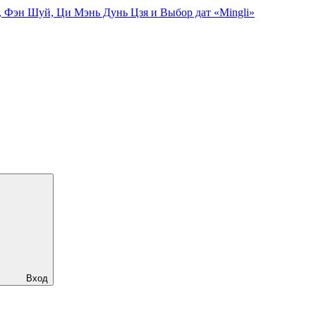
, Фэн Шуй, Ци Мэнь Дунь Цзя и Выбор дат «Mingli»
Вход