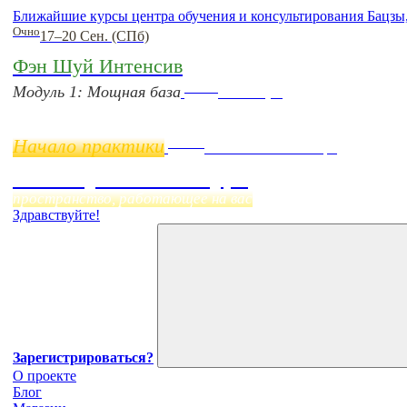
Ближайшие курсы центра обучения и консультирования Бацзы
Очно
17–20 Сен. (СПб)
Фэн Шуй Интенсив
Online
Модуль 1: Мощная база
11 ноября
Начало практики
Online
Начало:
23 Сентября
Фэн Шуй онлайн-курс
пространство, работающее на вас
Здравствуйте!
Зарегистрироваться?
О проекте
Блог