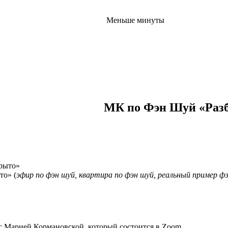
Меньше минуты
МК по Фэн Шуй «Разбо
то» (
эфир по фэн шуй, квартира по фэн шуй, реальный пример ф
с Марией Кормановской, который состоится в Zoom.