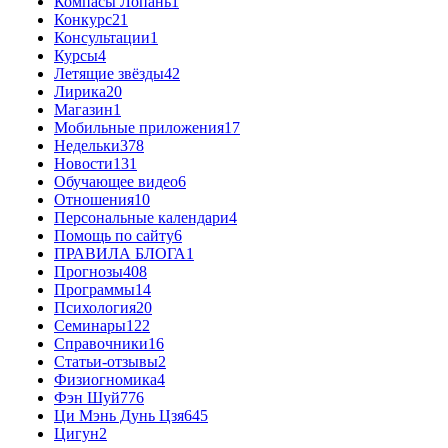
Компасы Лопань
1
Конкурс
21
Консультации
1
Курсы
4
Летящие звёзды
42
Лирика
20
Магазин
1
Мобильные приложения
17
Недельки
378
Новости
131
Обучающее видео
6
Отношения
10
Персональные календари
4
Помощь по сайту
6
ПРАВИЛА БЛОГА
1
Прогнозы
408
Программы
14
Психология
20
Семинары
122
Справочники
16
Статьи-отзывы
2
Физиогномика
4
Фэн Шуй
776
Ци Мэнь Дунь Цзя
645
Цигун
2