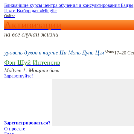
Ближайшие курсы центра обучения и консультирования Бацз
Цзя и Выбор дат «Mingli»
Online
Активизации
на все случаи жизни
Online
16 августа 11:00
Тонкие настройки
Очно
уровень духов в карте Ци Мэнь Дунь Цзя
17–20 Се
Фэн Шуй Интенсив
Модуль 1: Мощная база
Здравствуйте!
Зарегистрироваться?
О проекте