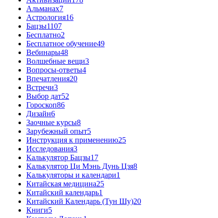
Альманах
7
Астрология
16
Бацзы
1107
Бесплатно
2
Бесплатное обучение
49
Вебинары
48
Волшебные вещи
3
Вопросы-ответы
4
Впечатления
20
Встречи
3
Выбор дат
52
Гороскоп
86
Дизайн
6
Заочные курсы
8
Зарубежный опыт
5
Инструкция к применению
25
Исследования
3
Калькулятор Бацзы
17
Калькулятор Ци Мэнь Дунь Цзя
8
Калькуляторы и календари
1
Китайская медицина
25
Китайский календарь
1
Китайский Календарь (Тун Шу)
20
Книги
5