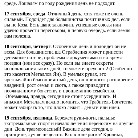
среде. Лошадям по году рождения день не подходит.
17 сентября
,
среда
. Отличный день, хотя тоже не очень
сильный. Подойдет для большинства позитивных дел, если
вы не Коза. Есть шанс заключить успешные союзы или
удачно провести переговоры, в первую очередь, если Земля
вам полезна.
18 сентября
,
четверг
. Особенный день и подойдет он не
всем. Для большинства ша Ограбления может принести
денежные потери, проблемы с документами и во время
поездки (или все сразу). Но если вы знаете секреты
использования таких дней, то можете преуспеть! (Особенно
это касается Металлов Ян). В умелых руках, это
чрезвычайно благоприятный день, он приносит расширение
владений, рост семьи и скота, а также приводит к
неожиданному богатству и процветанию семейства.
Обезьянам, правда, сегодня не стоит усердничать. И
иньским Металлам важно помнить, что Грабитель Богатства
может забирать то, что плохо лежит - деньги или идеи.
19 сентября
,
пятница
. Бережем руки-ноги, пальцы;
экстремальный спорт и начало лечения переносим на другие
дни. День травмоопасный! Важные дела сегодня, в
принципе, лучше не делать. Кто в зоне риска? Кролики,