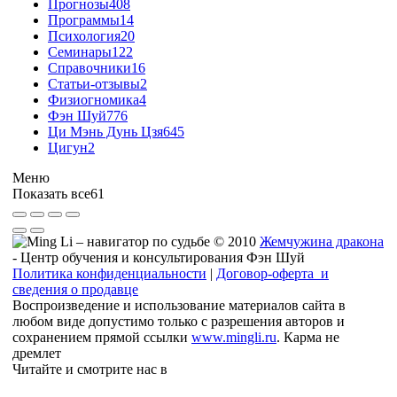
Прогнозы
408
Программы
14
Психология
20
Семинары
122
Справочники
16
Статьи-отзывы
2
Физиогномика
4
Фэн Шуй
776
Ци Мэнь Дунь Цзя
645
Цигун
2
Меню
Показать все
61
© 2010
Жемчужина дракона
- Центр обучения и консультирования Фэн Шуй
Политика конфиденциальности
|
Договор-оферта и
сведения о продавце
Воспроизведение и использование материалов сайта в
любом виде допустимо только с разрешения авторов и
сохранением прямой ссылки
www.mingli.ru
. Карма не
дремлет
Читайте и смотрите нас в