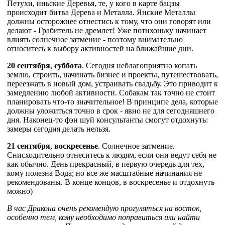
Петухи, иньские Деревья, те, у кого в карте бацзы
происходит битва Дерева и Металла. Янские Металлы
должны осторожнее отнестись к тому, что они говорят или
делают - Грабитель не дремлет! Уже потихоньку начинает
влиять солнечное затмение - поэтому внимательно
относитесь к выбору активностей на ближайшие дни.
20 сентября
,
суббота
. Сегодня неблагоприятно копать
землю, строить, начинать бизнес и проекты, путешествовать,
переезжать в новый дом, устраивать свадьбу. Это приводит к
замедлению любой активности. Собакам так точно не стоит
планировать что-то значительное! В принципе дела, которые
должны уложиться точно в срок - явно не для сегодняшнего
дня. Наконец-то фэн шуй консультанты смогут отдохнуть:
замеры сегодня делать нельзя.
21 сентября
,
воскресенье
. Солнечное затмение.
Снисходительно отнеситесь к людям, если они ведут себя не
как обычно. День прекрасный, в первую очередь для тех,
кому полезна Вода; но все же масштабные начинания не
рекомендованы. В конце концов, в воскресенье и отдохнуть
можно)
В час Дракона очень рекомендую прогуляться на восток,
особенно тем, кому необходимо поправиться или найти