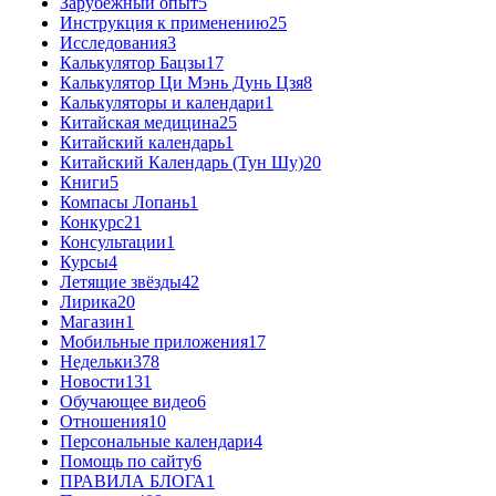
Зарубежный опыт
5
Инструкция к применению
25
Исследования
3
Калькулятор Бацзы
17
Калькулятор Ци Мэнь Дунь Цзя
8
Калькуляторы и календари
1
Китайская медицина
25
Китайский календарь
1
Китайский Календарь (Тун Шу)
20
Книги
5
Компасы Лопань
1
Конкурс
21
Консультации
1
Курсы
4
Летящие звёзды
42
Лирика
20
Магазин
1
Мобильные приложения
17
Недельки
378
Новости
131
Обучающее видео
6
Отношения
10
Персональные календари
4
Помощь по сайту
6
ПРАВИЛА БЛОГА
1