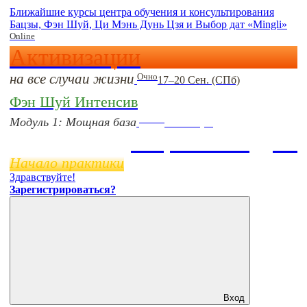
Ближайшие курсы центра обучения и консультирования
Бацзы, Фэн Шуй, Ци Мэнь Дунь Цзя и Выбор дат «Mingli»
Online
Активизации
на все случаи жизни
Очно
17–20 Сен. (СПб)
Фэн Шуй Интенсив
Online
Модуль 1: Мощная база
11 ноября
Бацзы 2 Модуль
Начало практики
Здравствуйте!
Зарегистрироваться?
Вход