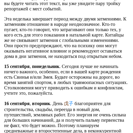
вы будете читать этот текст, вы уже увидите пару тройку
репортажей с мест событий.
Эта неделька завершает период между двумя затмениями. К
затмениям отношение в народе неоднозначное. Кто-то
пугает, кто-то говорит, что затрагивают они только тех, у
кого есть для этого показания в натальной карте. Китайцы
же не связывают затмения с глобальными изменениями.
Они просто предупреждают, что на психику они могут
оказывать негативное влияние и рекомендуют оставаться
дома в дни затмения, не находиться под открытым небом.
15 сентября
,
понедельник
. Сегодня лучше не начинать
ничего важного, особенно, если в вашей карте рождения
есть Свинья и/или Змея. Будьте осторожны на дороге, во
время занятий спортом, в любых травмоопасных ситуациях.
Столкновения могут приводить к ошибкам и конфликтам,
учтите это, пожалуйста.
16 сентября
,
вторник
. День
戊
子
благоприятен для
строительства, свадьбы, переезда в новый дом,
путешествий, земляных работ. Его энергия не очень сильна
для больших начинаний, да и получить пальму первенства
не факт, что будет можно. Поэтому планируем
средневажные и второстепенные дела, в неконкурентной