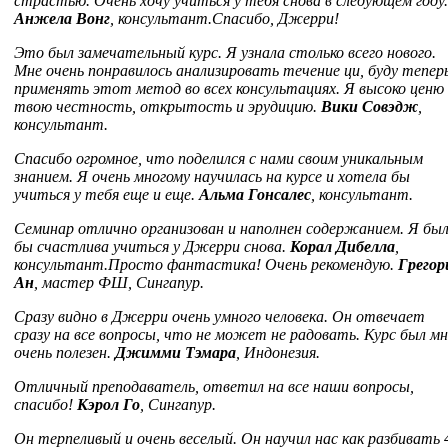
страстью. Очень хочу учиться у тебя снова в следующем году.
Анжела Вонг
, консультант.
Спасибо, Джерри!
Это был замечательный курс. Я узнала столько всего нового.
Мне очень понравилось анализировать течение ци, буду тепер
применять этот метод во всех консультациях. Я высоко ценю
твою честность, открытость и эрудицию.
Вики Совэдж
,
консультант.
Спасибо огромное, что поделился с нами своим уникальным
знанием. Я очень многому научилась на курсе и хотела бы
учиться у тебя еще и еще.
Альма Гонсалес
, консультант.
Семинар отлично организован и наполнен содержанием. Я бы
бы счастлива учиться у Джерри снова.
Корал Дибелла
,
консультант.
Просто фантастика! Очень рекомендую.
Грегор
Ан
, мастер ФШ, Сингапур.
Сразу видно в Джерри очень умного человека. Он отвечает
сразу на все вопросы, что не может не радовать. Курс был мн
очень полезен.
Джимми Тэмара
, Индонезия.
Отличный преподаватель, ответил на все наши вопросы,
спасибо!
Кэрол Го
, Сингапур.
Он терпеливый и очень веселый. Он научил нас как разбивать 