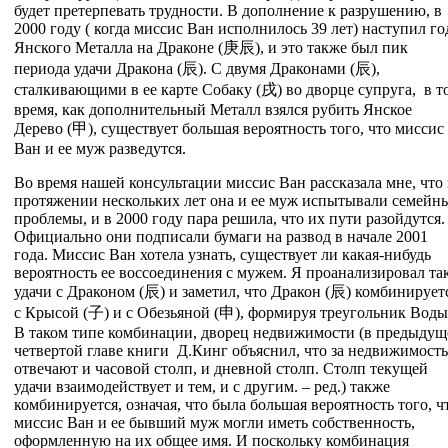
будет претерпевать трудности. В дополнение к разрушению, в
2000 году ( когда миссис Ван исполнилось 39 лет) наступил го
Янского Металла на Драконе (
庚
辰
), и это также был пик
периода удачи Дракона (
辰
). С двумя Драконами (
辰
),
сталкивающими в ее карте Собаку (戌) во дворце супруга, в т
время, как дополнительный Металл взялся рубить Янское
Дерево (
甲
), существует большая вероятность того, что миссис
Ван и ее муж разведутся.
Во время нашей консультации миссис Ван рассказала мне, что
протяжении нескольких лет она и ее муж испытывали семейн
проблемы, и в 2000 году пара решила, что их пути разойдутся.
Официально они подписали бумаги на развод в начале 2001
года. Миссис Ван хотела узнать, существует ли какая-нибудь
вероятность ее воссоединения с мужем. Я проанализировал та
удачи с Драконом (
辰
) и заметил, что Дракон (
辰
) комбинирует
с Крысой (
子
) и с Обезьяной (
申
), формируя треугольник Воды
В таком типе комбинации, дворец недвижимости (в предыдущ
четвертой главе книги Д.Кинг объяснил, что за недвижимость
отвечают и часовой столп, и дневной столп. Столп текущей
удачи взаимодействует и тем, и с другим. – ред.) также
комбинируется, означая, что была большая вероятность того, ч
миссис Ван и ее бывший муж могли иметь собственность,
оформленную на их общее имя. И поскольку комбинация