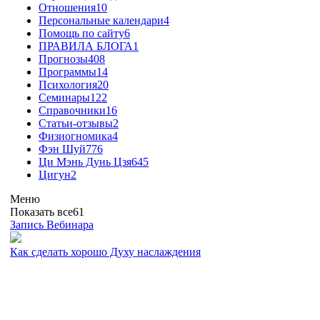
Отношения
10
Персональные календари
4
Помощь по сайту
6
ПРАВИЛА БЛОГА
1
Прогнозы
408
Программы
14
Психология
20
Семинары
122
Справочники
16
Статьи-отзывы
2
Физиогномика
4
Фэн Шуй
776
Ци Мэнь Дунь Цзя
645
Цигун
2
Меню
Показать все
61
Запись Вебинара
Как сделать хорошо Духу наслаждения