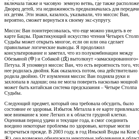
включала также и часовую земную ветвь, где также располож
Дворец детей, эта недвижимость предназначалась для передач
их детям. Эти знаки, казалось, указывали, что миссис Ван,
вероятно, сможет вернуться к своему экс-супругу.
Миссис Ван поинтересовалась, что еще можно увидеть в ее
карте Бацзы. Практикующий искусство чтения Четырех Столп
Судьбы может открыть многое, если он или она сделает
правильные логические выводы. Я продолжил
консультирование и заметил, что из полукомбинации между
Обезьяной (
申
) и Собакой (
戌
) вытолкнут «замаскированного»
Петуха. Я упомянул миссис Ван, что есть вероятность того, чт
нее родилась двойня. Как оказалось потом, она действительно
родила двойню. От изумления миссис Ван подняла руки и
захлопала в ладоши; она не могла поверить насколько мощной
может быть китайская система предсказания – Четыре Столпа
Судьбы.
Следующий предмет, который она требовала обсудить, было
состояние ее здоровья. Избыток Металла в ее карте привлекал
мое внимание к зоне Легких и к области грудной клетки.
Оценивая период удачи и текущие года, я смог соединить
воедино некоторые проблемы по здоровью, которые могли
встречаться прежде. В 2003 году, в год Иньской Воды на Козе (
未
), она возможно обнаружила некоторые заболевания в облас