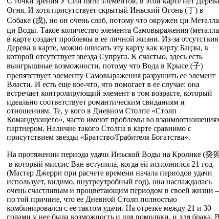
С точки зрения У Син пяти элементов, в этой карте нет Дерева
Огня. И хотя присутствует скрытый Иньский Огонь (
丁
) в
Собаке (
戌
), но он очень слаб, потому что окружен ци Металла
ци Воды. Такое количество элемента Самовыражения (металла
в карте создает проблемы в ее личной жизни. Из-за отсутствия
Дерева в карте, можно описать эту карту как карту Бацзы, в
которой отсутствует звезда Супруга. К счастью, здесь есть
выигрышные возможности, потому что Вода в Крысе (
子
)
препятствует элементу Самовыражения разрушить ее элемент
Власти. И есть еще кое-что, что помогает в ее случае: она
встречает контролирующий элемент в том возрасте, который
идеально соответствует романтическим свиданиям и
отношениям. Те, у кого в Дневном Столпе «Столп
Командующего», часто имеют проблемы во взаимоотношениях
партнером. Наличие такого Столпа в карте сравнимо с
присутствием звезды «Братство/Грабителя Богатства».
На протяжении периода удачи Иньской Воды на Кролике (
癸
в который миссис Ван вступила, когда ей исполнился 21 год
(Мастер Джерри при расчете времени начала периодов удачи
использует, видимо, внутреутробный год), она наслаждалась
очень счастливым и процветающим периодом в своей жизни –
по той причине, что ее Дневной Столп полностью
комбинировался с ее тактом удачи. На отрезке между 21 и 30
годами у нее была возможность и для помолвки, и для брака. 