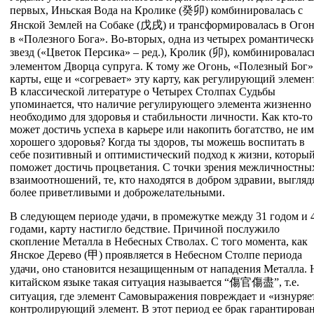
первых, Иньская Вода на Кролике (
癸
卯
) комбинировалась с
Янской Землей на Собаке (
戊
戌
) и трансформировалась в Огон
в «Полезного Бога». Во-вторых, одна из четырех романтическ
звезд («Цветок Персика» – ред.), Кролик (
卯
), комбинировалас
элементом Дворца супруга. К тому же Огонь, «Полезный Бог»
карты, еще и «согревает» эту карту, как регулирующий элемент
В классической литературе о Четырех Столпах Судьбы
упоминается, что наличие регулирующего элемента жизненно
необходимо для здоровья и стабильности личности. Как кто-то
может достичь успеха в карьере или накопить богатство, не им
хорошего здоровья? Когда ты здоров, ты можешь воспитать в
себе позитивный и оптимистический подход к жизни, которы
поможет достичь процветания. С точки зрения межличностны
взаимоотношений, те, кто находятся в добром здравии, выгляд
более приветливыми и доброжелательными.
В следующем периоде удачи, в промежутке между 31 годом и 
годами, карту настигло бедствие. Причиной послужило
скопление Металла в Небесных Стволах. С того момента, как
Янское Дерево (
甲
) проявляется в Небесном Столпе периода
удачи, оно становится незащищенным от нападения Металла. 
китайском языке такая ситуация называется “傷官傷盡”, т.е.
ситуация, где элемент Самовыражения повреждает и «изнуряе
контролирующий элемент. В этот период ее брак гарантирова