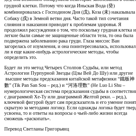
грудной клетки. Потому что когда Иньская Вода (
癸
)
комбинировалась с Господином Дня (
戊
), Коза (
未
) наказывала
Собаку (
戌
) в Земной ветви дня. Часто такой тип сочетания
слияния и наказания приводит к проблемам здоровья. Я
продолжил рассуждения о том, что поскольку грудная клетка и
легкие были самые не защищенные области тела, то она была
подвержена заболеванию рака груди. Глаза миссис Ван
загорелась от изумления, и она поинтересовалась, использовал
ли я еще какие-нибудь астрологические методы, чтобы
определить это.
Будет ли это метод Четырех Столпов Судьбы, или метод
Астрологии Пурпурной Звезды (Цзы Вей До Шу) или другие
высшие методы предсказания китайской метафизики “鐵板神
數” (Tik Pan San Sou – ред.) и “河洛理数” (He Luo Li Shu –
нумерологическая система предсказания судьбы в соответстви
с диаграммой Хе-Ту или диаграммой Желтой реки. – ред.),
ключевой фигурой будет сам предсказатель и его умение поня
скрытую за методами логику. Если однажды логика будет твер
усвоена, то и ответы на вопросы о чьей-либо жизни всегда
сможешь «раскопать».
Перевод Светланы Григорьянц