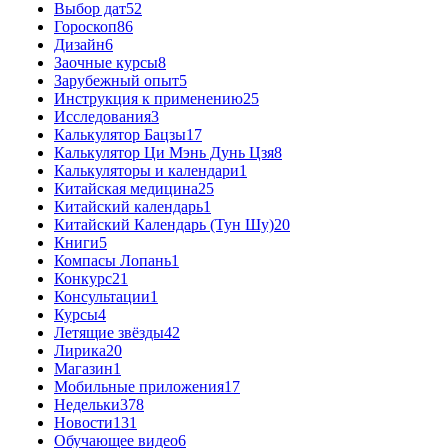
Выбор дат
52
Гороскоп
86
Дизайн
6
Заочные курсы
8
Зарубежный опыт
5
Инструкция к применению
25
Исследования
3
Калькулятор Бацзы
17
Калькулятор Ци Мэнь Дунь Цзя
8
Калькуляторы и календари
1
Китайская медицина
25
Китайский календарь
1
Китайский Календарь (Тун Шу)
20
Книги
5
Компасы Лопань
1
Конкурс
21
Консультации
1
Курсы
4
Летящие звёзды
42
Лирика
20
Магазин
1
Мобильные приложения
17
Недельки
378
Новости
131
Обучающее видео
6