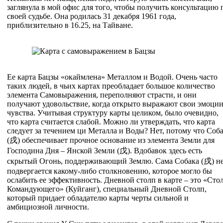
заглянула в мой офис для того, чтобы получить консультацию 
своей судьбе. Она родилась 31 декабря 1961 года,
приблизительно в 16.25, на Тайване.
Ее карта Бацзы «окаймлена» Металлом и Водой. Очень часто
таких людей, в чьих картах преобладает большое количество
элемента Самовыражения, переполняют страсти, и они
получают удовольствие, когда открыто выражают свои эмоции
чувства. Учитывая структуру карты целиком, было очевидно,
что карта считается слабой. Можно ли утверждать, что карта
следует за течением ци Металла и Воды? Нет, потому что Соб
(
戌
) обеспечивает прочное основание из элемента Земли для
Господина Дня – Янской Земли (
戊
). Вдобавок здесь есть
скрытый Огонь, поддерживающий Землю. Сама Собака (
戌
) н
подвергается какому-либо столкновению, которое могло бы
ослабить ее эффективность. Дневной столп в карте – это «Сто
Командующего» (Куйганг), специальный Дневной Столп,
который придает обладателю карты черты сильной и
амбициозной личности.