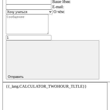
Ваше Имя:
E-mail:
О чём:
Отправить
{{_lang.CALCULATOR_TWOHOUR_TLTLE}}