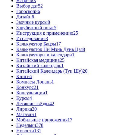
Встречи
3
Выбор дат
52
Гороскоп
86
Дизайн
6
Заочные курсы
8
Зарубежный опыт
5
Инструкция к применению
25
Исследования
3
Калькулятор Бацзы
17
Калькулятор Ци Мэнь Дунь Цзя
8
Калькуляторы и календари
1
Китайская медицина
25
Китайский календарь
1
Китайский Календарь (Тун Шу)
20
Книги
5
Компасы Лопань
1
Конкурс
21
Консультации
1
Курсы
4
Летящие звёзды
42
Лирика
20
Магазин
1
Мобильные приложения
17
Недельки
378
Новости
131