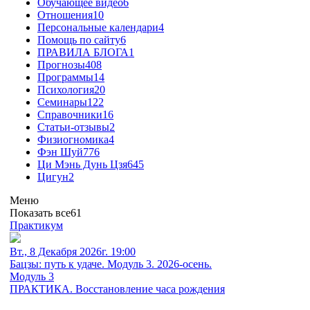
Обучающее видео
6
Отношения
10
Персональные календари
4
Помощь по сайту
6
ПРАВИЛА БЛОГА
1
Прогнозы
408
Программы
14
Психология
20
Семинары
122
Справочники
16
Статьи-отзывы
2
Физиогномика
4
Фэн Шуй
776
Ци Мэнь Дунь Цзя
645
Цигун
2
Меню
Показать все
61
Практикум
Вт., 8 Декабря 2026г. 19:00
Бацзы: путь к удаче. Модуль 3. 2026-осень.
Модуль 3
ПРАКТИКА. Восстановление часа рождения