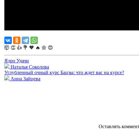
🤯
👏
👍
💐
🧡
🔥
🌼
😍
Ядро Удачи
Наталья Соколова
Углубленный очный курс Бацзы: что ждет вас на курсе?
Анна Зайцева
Оставлять коммен