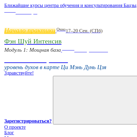
Ближайшие курсы центра обучения и консультирования Бацзы
Online
11 ноября
Начало практики
Очно
17–20 Сен. (СПб)
Фэн Шуй Интенсив
Online
Модуль 1: Мощная база
16 августа 11:00
Тонкие настройки
уровень духов в карте Ци Мэнь Дунь Цзя
Здравствуйте!
Зарегистрироваться?
О проекте
Блог