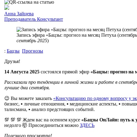
Анна Зайцева
Преподаватель
Консультант
Запись эфира «Бацзы: прогноз на месяц Петуха (сентябрь)
сентябрь 2025
)
:
Бацзы
Прогнозы
Друзья!
14 Августа 2025
состоялся прямой эфир
«Бацзы: прогноз на м
Рассказали про тенденции в личной жизни и работе в сентябре
лучшие дни сентября.
😉 Вы можете заказать
«Консультацию по одному вопросу у э
бизнес, ▪️ личные отношения, ▪️ медицинские аспекты, ▪️ повыш
талисмана, ▪️ анализ предстоящих событий.
💯 💯 💯 Ждем вас на осеннем курсе
«Бацзы ОнЛайн: путь к 
недолго 🤯
Присоединиться можно
ЗДЕСЬ
Полезного просмотра!