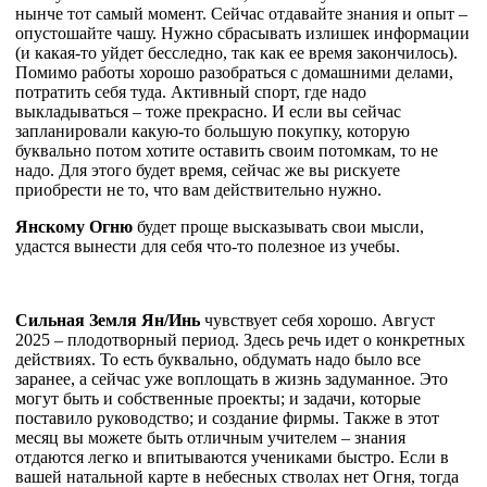
нынче тот самый момент. Сейчас отдавайте знания и опыт –
опустошайте чашу. Нужно сбрасывать излишек информации
(и какая-то уйдет бесследно, так как ее время закончилось).
Помимо работы хорошо разобраться с домашними делами,
потратить себя туда. Активный спорт, где надо
выкладываться – тоже прекрасно. И если вы сейчас
запланировали какую-то большую покупку, которую
буквально потом хотите оставить своим потомкам, то не
надо. Для этого будет время, сейчас же вы рискуете
приобрести не то, что вам действительно нужно.
Янскому Огню
будет проще высказывать свои мысли,
удастся вынести для себя что-то полезное из учебы.
Сильная Земля Ян/Инь
чувствует себя хорошо. Август
2025 – плодотворный период. Здесь речь идет о конкретных
действиях. То есть буквально, обдумать надо было все
заранее, а сейчас уже воплощать в жизнь задуманное. Это
могут быть и собственные проекты; и задачи, которые
поставило руководство; и создание фирмы. Также в этот
месяц вы можете быть отличным учителем – знания
отдаются легко и впитываются учениками быстро. Если в
вашей натальной карте в небесных стволах нет Огня, тогда