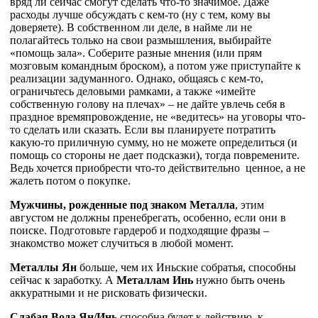
вряд ли сейчас смогут сделать что-то значимое. Даже
расходы лучше обсуждать с кем-то (ну с тем, кому вы
доверяете). В собственном ли деле, в найме ли не
полагайтесь только на свои размышления, выбирайте
«помощь зала». Соберите разные мнения (или прям
мозговым командным броском), а потом уже приступайте к
реализации задуманного. Однако, общаясь с кем-то,
ограничьтесь деловыми рамками, а также «имейте
собственную голову на плечах» – не дайте увлечь себя в
праздное времяпровождение, не «ведитесь» на уговоры что-
то сделать или сказать. Если вы планируете потратить
какую-то приличную сумму, но не можете определиться (и
помощь со стороны не дает подсказки), тогда повремените.
Ведь хочется приобрести что-то действительно ценное, а не
жалеть потом о покупке.
Мужчины, рожденные под знаком Металла
, этим
августом не должны пренебре
гать, особенно, если они в
поиске. Подготовьте гардероб и подходящие фразы –
знакомство может случиться в любой момент.
Металлы Ян
больше, чем их Иньские собратья, способны
сейчас к заработку. А
Металлам Инь
нужно быть очень
аккуратными и не рисковать физически.
Слабая Вода Ян/Инь
способна будет к действию, к