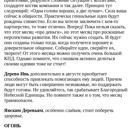
приятелями, разрулите сложные ситуации с коллегами,
создадите костяк компании и так далее. Принцип тут
следующий: «Одна голова
хорошо, а две лучше». Сила ваша
сейчас в общности. Практически гениальные идеи будут
рождены совместно. Если вы хотели заключить с кем-то
партнерство, то тоже отлично. Вперед! Пока нельзя сказать,
что этот месяц «про деньги», но этот месяц про роскошные
перспективы развития. Их сейчас нужно создать. И будут
они созданы только тогда, когда получится хорошее и
доверительное общение. Собирайте идеи, сверяйте их,
творите! От этого месяца можно получить очень большой
КПД. Однако помните, что слишком активно делиться
своими идеями тоже не стоит!
Дерево Инь
дополнительно в августе приобретает
способность привлекать помогающих ему людей. Причем
люди могут быть совершенно незнакомые, но поддержать
будут готовы. Не удивляйтесь, так срабатывает Благородный
Небесной Единицы. Но помните также и о том, что месяц
травмоопасен.
Янским Деревьям
, особенно слабым, стоит поберечь
здоровье.
ОГОНЬ