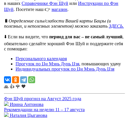
в наших
Справочнике Фэн Шуй
или
Инструкции по Фэн
Шуй
. Посетите наш 👉
магазин
.
🔋
Определение силы/слабости Вашей карты Бацзы (и
полезных, и неполезных элементов) можно заказать
ЗДЕСЬ.
⬇️ Если вы видите, что
период для вас – не самый лучший
,
обязательно сделайте хороший Фэн Шуй и поддержите себя
с помощью:
Персонального календаря
Прогулок по Ци Мэнь Дунь Цзя
, повышающих удачу
Индивидуальных прогулок по Ци Мэнь Дунь Цзя
🙏
👍
🌹
🧡
Фэн Шуй прогноз на Август 2025 года
Ирина Антонова
Рекомендации на неделю 11 – 17 августа
Наталия Цыганова