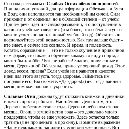
Сначала расскажем о
Слабых Огнях обеих полярностей
.
При наличии условий для трансформации Обезьяны и Змеи
в Воду, они наполняются так необходимой им силой. Сила
приходит и от общения, но в бОльшей степени – от учебы.
Причем речь идет и о самообразовании, и о поступлении в
какие-то учебные заведения (тем более, что сейчас август и
можно успеть попасть в новый учебный год). Обязательно
воспользуйтесь этой возможностью. Как там дальше будет –
кто знает, а сейчас все совпало. И время, и полезность.
Кстати, образование — это не только обучение в привычной
нам форме, это также и обучение какому-то виду спорта, а
может быть хобби. Чуть не забыла! Знания, полученные в
месяц Деревянной Обезьяны, принесут хороший доход. Этот
довод весом, правда? Если учеба не нравится в качестве
идеи для этого августа, тогда здоровье. Займитесь им,
поправьте его. Вы скажете: «Да здоров(а) я». Тогда данный
месяц поможет здоровье укрепить.
Сильные Огни
должны будут отложить книжки и дневники
и начать просто работать. Настойчиво. Дело в том, что
Дерево в небесном стволе года, Дерево в небесном стволе
месяца, Огонь в земной ветви года – это довольно много
поддержки, чтобы ее еще умножать. Здесь остается только
тратить (я не про деньги, а про силу). Помните выражение:
«Чашу невозможно наполнить, если она уже полная». Вот