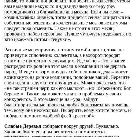
найме, то можно попробовать попросить начальство, чтобы
вам выделили какую-то индивидуальную сферу (без
помощников) на ближайшие два месяца. Если вы сами –
хозяин/хозяйка бизнеса, тогда придется сейчас опираться на
собственные решения, а коллегиальные мозговые штурмы
следует пока отменить. Также не стоит в этот месяц
проводить набор персонала. Лучше чуть-чуть подождать, но
зато избежать потом «текучки».
Различные мероприятия, по типу тим-билдинга, тоже не
приведут к сплочению коллектива, а наоборот породят
взаимные претензии у служащих. Идеально – это заранее
распределить роли на этот месяц в компании и не дергать
народ. И еще информация для собственников дела – могут
возникнуть на рынке компании, подобные вашей. Берегите
свои идеи и задумки от похищения. Может оказаться, что
«не так страшен черт, как его малюют», но «береженого Бог
бережет». Также вы можете узнать о проблемах у своих
конкурентов. В этом месяце на «ура» зайдут
благотворительные проекты, любая безвозмездная помощь
тем, кому она необходима. Выберите, кому хотите помочь, и
побудьте немного «доброй феей крестной».
Слабые Деревья
собирают вокруг друзей. Буквально.
Здорово будет, если вы решитесь и помиритесь с