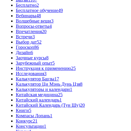
Бесплатно
2
Бесплатное обучение
49
Вебинары
48
Волшебные вещи
3
Вопросы-ответы
4
Впечатления
20
Встречи
3
Выбор дат
52
Гороскоп
86
Дизайн
6
Заочные курсы
8
Зарубежный опыт
5
Инструкция к применению
25
Исследования
3
Калькулятор Бацзы
17
Калькулятор Ци Мэнь Дунь Цзя
8
Калькуляторы и календари
1
Китайская медицина
25
Китайский календарь
1
Китайский Календарь (Тун Шу)
20
Книги
5
Компасы Лопань
1
Конкурс
21
Консультации
1