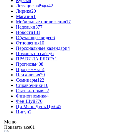
Курсы
4
Летящие звёзды
42
Лирика
20
Магазин
1
Мобильные приложения
17
Недельки
377
Новости
131
Обучающее видео
6
Отношения
10
Персональные календари
4
Помощь по сайту
6
ПРАВИЛА БЛОГА
1
Прогнозы
408
Программы
14
Психология
20
Семинары
122
Справочники
16
Статьи-отзывы
2
Физиогномика
4
Фэн Шуй
776
Ци Мэнь Дунь Цзя
645
Цигун
2
Меню
Показать все
61