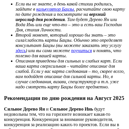
Если вы не знаете, в день какой стихии родились,
зайдите в
калькулятор Бацзы
, расчитайте свою карту
по дате рождения и посмотрите на
верхний
иероглиф дня рождения
. Там будет Дерево Ян или
Вода Инь или еще что-то – это и есть ваш Господин
Дня, стихия Личности.
Второй момент, который хорошо бы знать – это
сила/слабость карты Бацзы. Обычно это определяет
консультант Бацзы (вы можете заказать эту услугу
здесь
) или вы сами можете
поучиться
и понять, что
полезно для вашей карты.
Описания приведены для сильных и слабых карт. Если
ваша карта сверхсильная – читайте описание для
слабой. Если у вас карта следования – то, скорее всего,
вам подойдет описание для сильной карты. Но, в
случае следования, визави, спецструктур и т.п. уже
надо смотреть карту Бацзы более предметно.
Рекомендации по дню рождения на Август 2025
Сильное
Дерево Ян
и
Сильное Дерево Инь
будут
недовольны тем, что на горизонте возникает какая-то
конкуренция. Конкуренция за внимание руководителя,
конкуренция за реализацию каких-то проектов. Если вы в