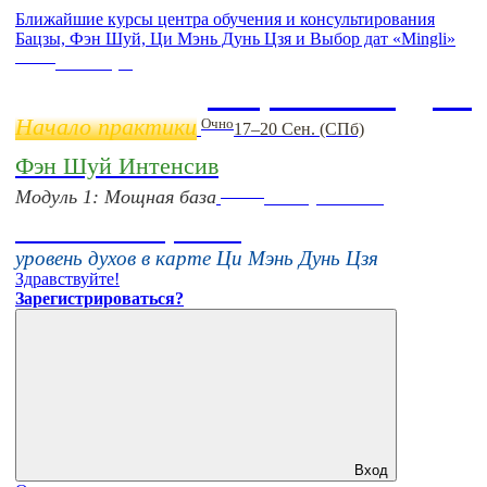
Ближайшие курсы центра обучения и консультирования
Бацзы, Фэн Шуй, Ци Мэнь Дунь Цзя и Выбор дат «Mingli»
Online
11 ноября
Бацзы 2 Модуль
Начало практики
Очно
17–20 Сен. (СПб)
Фэн Шуй Интенсив
Online
Модуль 1: Мощная база
16 августа 11:00
Тонкие настройки
уровень духов в карте Ци Мэнь Дунь Цзя
Здравствуйте!
Зарегистрироваться?
Вход