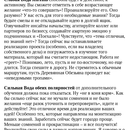
активному. Вы сможете отметить в себе возрастающее
желание «что-то совершить»! Проанализируйте его. Оно
разумно? У вас есть для этого необходимые знания? Тогда
будьте смелы и не откладывайте идею в долгий ящик.
Озвучивайте инсайты начальству, агитируйте коллег или
партнеров по бизнесу, создавайте азартную эмоцию у
подчиненных и «Поехали»! Чувствуете, что «тема отличная,
но знаний нет»? Тогда сейчас вы останавливаете
реализацию проекта (особенно, если вы владелец
собственного дела) и погружаетесь в изучение того
материала, который вы считаете недостающим. Работа не
«греет»? Понимаю, лето, пусть и не по-восточному, но еще
длится. Тогда спешите в дорогу. Не стремитесь к обычным
маршрутам, пусть Деревянная Обезьяна проведет вас
«неведомыми тропами».
Сильная Вода обеих полярностей
от дополнительного
обучения должна пока отказаться. Ну «не в коня корм». Как
бы сильно сейчас вас не мучали сомнения и не было
желания «еще разок уточнить и перепроверить», идите и
действуйте! Это отличное время для реализации ваших
идей! Особенно тех, которые направлены на монетизацию
ваших знаний. Заработать сейчас будет гораздо проще.
Меньше сомнений и прокрастинации – и все получится!
Реализуйте свои силы в разных направлениях. Я говорю и о