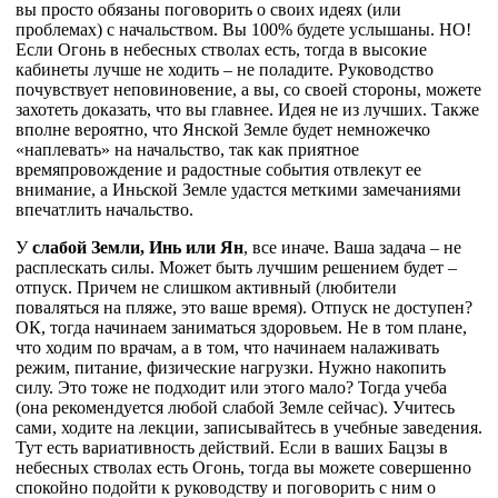
вы просто обязаны поговорить о своих идеях (или
проблемах) с начальством. Вы 100% будете услышаны. НО!
Если Огонь в небесных стволах есть, тогда в высокие
кабинеты лучше не ходить – не поладите. Руководство
почувствует неповиновение, а вы, со своей стороны, можете
захотеть доказать, что вы главнее. Идея не из лучших. Также
вполне вероятно, что Янской Земле будет немножечко
«наплевать» на начальство, так как приятное
времяпровождение и радостные события отвлекут ее
внимание, а Иньской Земле удастся меткими замечаниями
впечатлить начальство.
У
слабой Земли, Инь или Ян
, все иначе. Ваша задача – не
расплескать силы. Может быть лучшим решением будет –
отпуск. Причем не слишком активный (любители
поваляться на пляже, это ваше время). Отпуск не доступен?
ОК, тогда начинаем заниматься здоровьем. Не в том плане,
что ходим по врачам, а в том, что начинаем налаживать
режим, питание, физические нагрузки. Нужно накопить
силу. Это тоже не подходит или этого мало? Тогда учеба
(она рекомендуется любой слабой Земле сейчас). Учитесь
сами, ходите на лекции, записывайтесь в учебные заведения.
Тут есть вариативность действий. Если в ваших Бацзы в
небесных стволах есть Огонь, тогда вы можете совершенно
спокойно подойти к руководству и поговорить с ним о