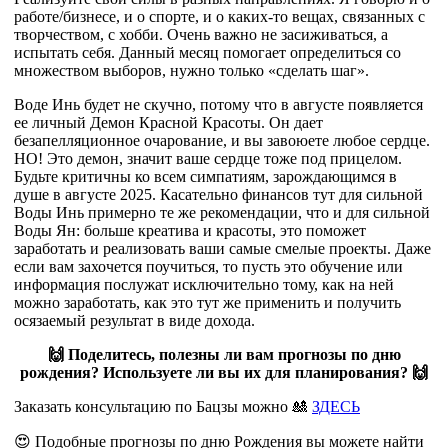
работе/бизнесе, и о спорте, и о каких-то вещах, связанных с
творчеством, с хобби. Очень важно не засиживаться, а
испытать себя. Данный месяц помогает определиться со
множеством выборов, нужно только «сделать шаг».
Воде Инь будет не скучно, потому что в августе появляется
ее личный Демон Красной Красоты. Он дает
безапелляционное очарование, и вы завоюете любое сердце.
НО! Это демон, значит ваше сердце тоже под прицелом.
Будьте критичны ко всем симпатиям, зарождающимся в
душе в августе 2025. Касательно финансов тут для сильной
Воды Инь примерно те же рекомендации, что и для сильной
Воды Ян: больше креатива и красоты, это поможет
заработать и реализовать ваши самые смелые проекты. Даже
если вам захочется поучиться, то пусть это обучение или
информация послужат исключительно тому, как на ней
можно заработать, как это тут же применить и получить
осязаемый результат в виде дохода.
🙌 Поделитесь, полезны ли вам прогнозы по дню
рождения? Используете ли вы их для планирования? 🙌
Заказать консультацию по Бацзы можно 🎎
ЗДЕСЬ
😍 Подобные прогнозы по дню Рождения вы можете найти