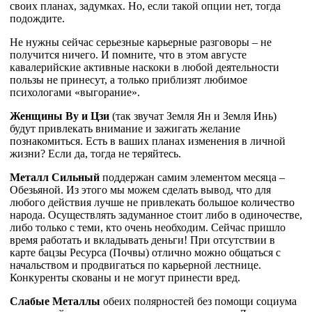
своих планах, задумках. Но, если такой опции нет, тогда
подождите.
Не нужны сейчас серьезные карьерные разговоры – не
получится ничего. И помните, что в этом августе
кавалерийские активные наскоки в любой деятельности
пользы не принесут, а только приблизят любимое
психологами «выгорание».
Женщины Ву и Цзи
(так звучат Земля Ян и Земля Инь)
будут привлекать внимание и зажигать желание
познакомиться. Есть в ваших планах изменения в личной
жизни? Если да, тогда не теряйтесь.
Металл Сильный
поддержан самим элементом месяца –
Обезьяной. Из этого мы можем сделать вывод, что для
любого действия лучше не привлекать большое количество
народа. Осуществлять задуманное стоит либо в одиночестве,
либо только с теми, кто очень необходим. Сейчас пришло
время работать и вкладывать деньги! При отсутствии в
карте бацзы Ресурса (Почвы) отлично можно общаться с
начальством и продвигаться по карьерной лестнице.
Конкуренты скованы и не могут принести вред.
Слабые Металлы
обеих полярностей без помощи социума