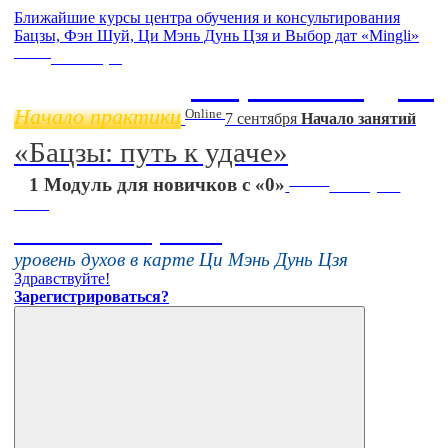
Ближайшие курсы центра обучения и консультирования
Бацзы, Фэн Шуй, Ци Мэнь Дунь Цзя и Выбор дат «Mingli»
Online
11 ноября
Бацзы 2 Модуль
Начало практики
Online
7 сентября
Начало занятий
«Бацзы: путь к удаче»
Online
1 Модуль для новичков с «0»
16 августа
11:00
Тонкие настройки
уровень духов в карте Ци Мэнь Дунь Цзя
Здравствуйте!
Зарегистрироваться?