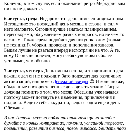
Конечно, в том случае, если окончания ретро-Меркурия вам
никак не дождаться.
6 августа, среда.
Недаром этот день помечен индикатором
Истощение: это последний день месяца и сезона, и сил у
него маловато. Сегодня лучше заняться планированием,
переговорами, обсуждением разных вопросов, но не чем-то
важным. Также среда подойдет для покупок в дом (только
не техники!), уборки, проверки и пополнения запасов.
Быкам лучше не рваться вперед несмотря ни на что. А те,
кому Огонь не полезен, могут себя чувствовать более
усталыми, чем обычно.
7 августа, четверг.
День смены сезона, и традиционно для
важных дел он не подходит. Зато подходит для различных
активизаций, например
Денежной звезды
😊 И конечно же,
обыденные и второстепенные дела делать можно. Тигры
должны помнить о том, что месяц Обезьяны уже начался,
поэтому может потянуть на изменения, приключения и
подвиги. Ведите себя аккуратно, ведь сегодня еще и день
Обезьяны.
В час Петуха можно поймать отличную ци на западе:
думайте о новых контрактах, помощи, успешной торговле,
повышении, развитии бизнеса, новом имидже. Увидеть надо