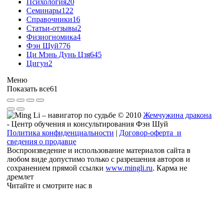
Психология
20
Семинары
122
Справочники
16
Статьи-отзывы
2
Физиогномика
4
Фэн Шуй
776
Ци Мэнь Дунь Цзя
645
Цигун
2
Меню
Показать все
61
© 2010
Жемчужина дракона
- Центр обучения и консультирования Фэн Шуй
Политика конфиденциальности
|
Договор-оферта и
сведения о продавце
Воспроизведение и использование материалов сайта в
любом виде допустимо только с разрешения авторов и
сохранением прямой ссылки
www.mingli.ru
. Карма не
дремлет
Читайте и смотрите нас в