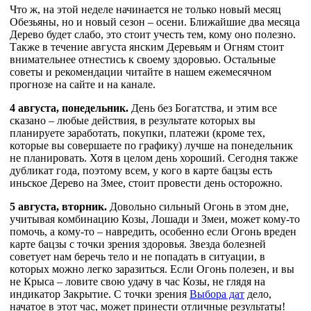
Что ж, на этой неделе начинается не только новый месяц
Обезьяны, но и новый сезон – осени. Ближайшие два месяца
Дерево будет слабо, это стоит учесть тем, кому оно полезно.
Также в течение августа янским Деревьям и Огням стоит
внимательнее отнестись к своему здоровью. Остальные
советы и рекомендации читайте в нашем ежемесячном
прогнозе на сайте и на канале.
4 августа, понедельник.
День без Богатства, и этим все
сказано – любые действия, в результате которых вы
планируете заработать, покупки, платежи (кроме тех,
которые вы совершаете по графику) лучше на понедельник
не планировать. Хотя в целом день хороший. Сегодня также
дубликат года, поэтому всем, у кого в карте бацзы есть
иньское Дерево на Змее, стоит провести день осторожно.
5 августа, вторник.
Довольно сильный Огонь в этом дне,
учитывая комбинацию Козы, Лошади и Змеи, может кому-то
помочь, а кому-то – навредить, особенно если Огонь вреден
карте бацзы с точки зрения здоровья. Звезда болезней
советует нам беречь тело и не попадать в ситуации, в
которых можно легко заразиться. Если Огонь полезен, и вы
не Крыса – ловите свою удачу в час Козы, не глядя на
индикатор Закрытие. С точки зрения
Выбора дат
дело,
начатое в этот час, может принести отличные результаты!