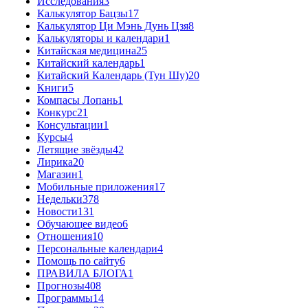
Исследования
3
Калькулятор Бацзы
17
Калькулятор Ци Мэнь Дунь Цзя
8
Калькуляторы и календари
1
Китайская медицина
25
Китайский календарь
1
Китайский Календарь (Тун Шу)
20
Книги
5
Компасы Лопань
1
Конкурс
21
Консультации
1
Курсы
4
Летящие звёзды
42
Лирика
20
Магазин
1
Мобильные приложения
17
Недельки
378
Новости
131
Обучающее видео
6
Отношения
10
Персональные календари
4
Помощь по сайту
6
ПРАВИЛА БЛОГА
1
Прогнозы
408
Программы
14