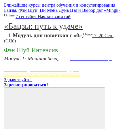
Ближайшие курсы центра обучения и консультирования
Бацзы, Фэн Шуй, Ци Мэнь Дунь Цзя и Выбор дат «Mingli»
Online
7 сентября
Начало занятий
«Бацзы: путь к удаче»
Очно
1 Модуль для новичков с «0»
17–20 Сен.
(СПб)
Фэн Шуй Интенсив
Online
Модуль 1: Мощная база
Начало:
23 Сентября
Фэн Шуй онлайн-курс
пространство, работающее на вас
Здравствуйте!
Зарегистрироваться?