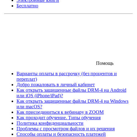
Электронные книги
Бесплатно
Помощь
Варианты оплаты в рассрочку (без процентов и
переплат)
Добро пожаловать в личный кабинет
Как открыть защищенные файлы DRM-4 на Android
или iOS (iPhone/iPad)?
Как открыть защищенные файлы DRM-4 на Windows
или macOS?
Как присоединиться к вебинару в ZOOM
Как проходит обучение. Типы обучения
Политика конфиденциальности
Проблемы с просмотром файлов и их решения
Способы оплаты и безопасность платежей