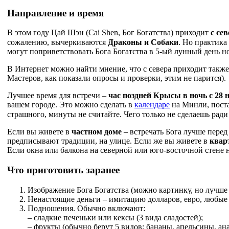
Направление и время
В этом году Цай Шэн (Cai Shen, Бог Богатства) приходит
с сев
сожалению, вычеркиваются
Драконы и Собаки
. Но практика
могут поприветствовать Бога Богатства в 5-ый лунный день нов
В Интернет можно найти мнение, что с севера приходит также 
Мастеров, как показали опросы и проверки, этим не парится).
Лучшее время для встречи –
час поздней Крысы в ночь с 28 н
вашем городе. Это можно сделать в
календаре
на Минли, поста
страшного, минуты не считайте. Чего только не сделаешь ради
Если вы живете в
частном доме
– встречать Бога лучше перед 
предписывают традиции, на улице. Если же вы живете в
квар
Если окна или балкона на северной или юго-восточной стене 
Что приготовить заранее
Изображение Бога Богатства (можно картинку, но лучше 
Ненастоящие деньги – имитацию долларов, евро, любые
Подношения. Обычно включают:
– сладкие печеньки или кексы (3 вида сладостей);
– фрукты (обычно берут 5 видов: бананы, апельсины, ан