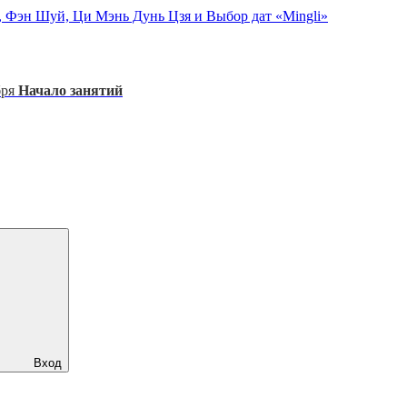
, Фэн Шуй, Ци Мэнь Дунь Цзя и Выбор дат «Mingli»
бря
Начало занятий
Вход