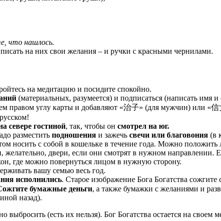
е, что нашлось.
 писать на них свои желания – и ручки с красными чернилами.
тройтесь на медитацию и посидите спокойно.
аний
(материальных, разумеется) и подписаться (написать имя и
равом углу карты и добавляют «治子» (для мужчин) или «信女» 
русском!
на севере гостиной
, так, чтобы он
смотрел на юг.
надо разместить
подношения
и зажечь
свечи или благовония
(в 
отом носить с собой в кошельке в течение года. Можно положить
, желательно, двери, если они смотрят в нужном направлении. Е
кон, где можно повернуться лицом в нужную сторону.
ерживать вашу семью весь год.
ания исполнились
. Старое изображение Бога Богатства сожгите с
Сожгите бумажные деньги
, а также бумажки с желаниями и раз
иной назад).
ыбросить (есть их нельзя). Бог Богатства остается на своем ме