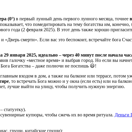
ера (0°)
в первый лунный день первого лунного месяца, точнее
в
 показывает, что помедитировать на тему богатства им, конечно
ого года (2 февраля 2025). В этот день также хорошо пригласить 
и «Дверь смерти». Если вас это беспокоит, встречайте бога Сча
а 29 января 2025, идеально – через 40 минут после начала час
вив галочку «местное время» и выбрав город. Но если вы начне
 Бога Богатства – даже полночи не поспишь 😃!
главным входом в дом, а также на балконе или террасе, потом уж
тире
, то встречать Бога можно и у окна (если есть) или на бал
нет, лучше выйти на улицу, чтобы получить нужную энергию.
– статуэтку).
 сувенирные купюры, чтобы сжечь их во время ритуала.
Деньги 
анас, груши, китайские груши);