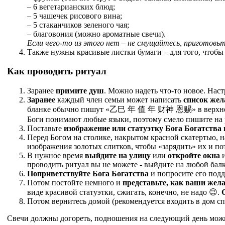
– 6 вегетарианских блюд;
– 5 чашечек рисового вина;
– 5 стаканчиков зеленого чая;
– благовония (можно ароматные свечи).
Если чего-то из этого нет – не смущайтесь, приготовьт
Также нужны красивые листки бумаги – для того, чтобы
Как проводить ритуал
Заранее
примите душ
. Можно надеть что-то новое. Нас
Заранее
каждый член семьи может написать
список жел
бланке обычно пишут «乙巳 年 值 年 财神 恩赐» в верхнем п
Боги понимают любые языки, поэтому смело пишите на 
Поставьте
изображение или статуэтку Бога Богатства 
Перед Богом на столике, накрытом красной скатертью, 
изображения золотых слитков, чтобы «зарядить» их и п
В нужное время
выйдите на улицу
или
откройте окна
и
проводить ритуал вы не можете - выйдите на любой бал
Поприветствуйте Бога Богатства
и попросите его подд
Потом постойте немного и
представьте, как ваши жел
виде красивой статуэтки, сжигать, конечно, не надо 😉.
Потом вернитесь домой (рекомендуется входить в дом сп
Свечи должны догореть, подношения на следующий день можно в