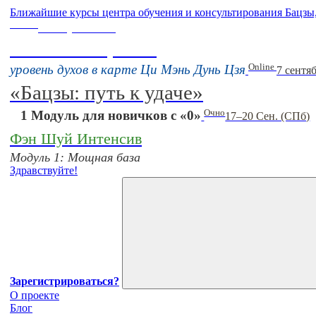
Ближайшие курсы центра обучения и консультирования Бацзы
Online
16 августа 11:00
Тонкие настройки
Online
уровень духов в карте Ци Мэнь Дунь Цзя
7 сентя
«Бацзы: путь к удаче»
Очно
1 Модуль для новичков с «0»
17–20 Сен. (СПб)
Фэн Шуй Интенсив
Модуль 1: Мощная база
Здравствуйте!
Зарегистрироваться?
О проекте
Блог