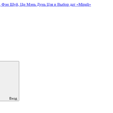
, Фэн Шуй, Ци Мэнь Дунь Цзя и Выбор дат «Mingli»
Вход