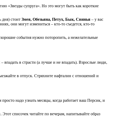
ию «Звезды супруга». Но это могут быть как короткие
ь дня) стоит
Змея, Обезьяна, Петух, Бык, Свинья
– у вас
ях, они могут измениться – кто-то съедется, кто-то
то хорошие события нужно поторопить, а нежелательные
– впадать в страсти (а лучше и не впадать). Взрослые люди,
выезжайте в отпуск. Стряхните нафталин с отношений и
м просто надо узнать месяцы, когда работает ваш Персик, и
 Этот списочек читайте по вечерам, напитывайте образ