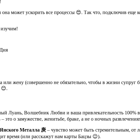
!
 она может ускорить все процессы 😍. Так что, подключив еще 
е изучим!
 Дня
жа или жену (совершенно не обязательно, чтобы в жизни супруг 
 😊.
ный Луань, Волшебник Любви и ваша привлекательность 100% во
– это о замужестве, женитьбе, браке, а не о ночных развлечения
 Янского Металла
庚
– чувство может быть стремительным, от ле
дит время (или расскажут нам карты Бацзы 😉).