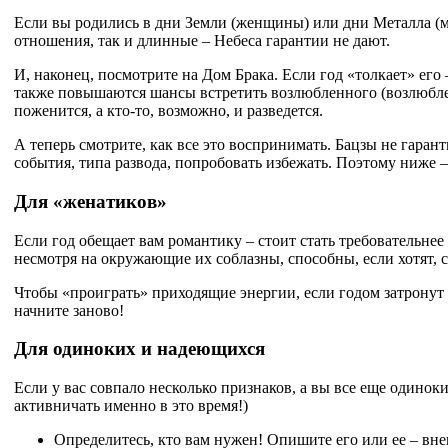
Если вы родились в дни Земли (женщины) или дни Металла (м
отношения, так и длинные – Небеса гарантии не дают.
И, наконец, посмотрите на Дом Брака. Если год «толкает» его 
также повышаются шансы встретить возлюбленного (возлюбленну
поженится, а кто-то, возможно, и разведется.
А теперь смотрите, как все это воспринимать. Бацзы не гара
события, типа развода, попробовать избежать. Поэтому ниже 
Для «женатиков»
Если год обещает вам романтику – стоит стать требовательнее 
несмотря на окружающие их соблазны, способны, если хотят, с
Чтобы «проиграть» приходящие энергии, если годом затронут 
начните заново!
Для одиноких и надеющихся
Если у вас совпало несколько признаков, а вы все еще одиноки
активничать именно в это время!)
Определитесь, кто вам нужен! Опишите его или ее – вн