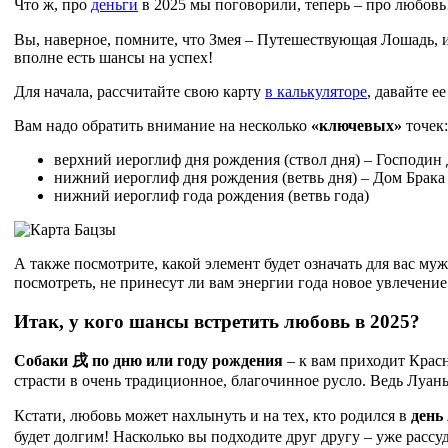
Что ж, про
деньги
в 2025 мы поговорили, теперь – про любовь
Вы, наверное, помните, что Змея – Путешествующая Лошадь, и
вполне есть шансы на успех!
Для начала, рассчитайте свою карту
в калькуляторе
, давайте е
Вам надо обратить внимание на несколько
«ключевых»
точек:
верхний иероглиф дня рождения (ствол дня) – Господин
нижний иероглиф дня рождения (ветвь дня) – Дом Брака
нижний иероглиф года рождения (ветвь года)
А также посмотрите, какой элемент будет означать для вас му
посмотреть, не принесут ли вам энергии года новое увлечение
Итак, у кого шансы встретить любовь в 2025?
Собаки
戌
по дню или году рождения
– к вам приходит Крас
страсти в очень традиционное, благочинное русло. Ведь Луань 
Кстати, любовь может нахлынуть и на тех, кто родился в
день
будет долгим! Насколько вы подходите друг другу – уже рассу