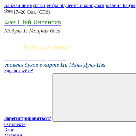
Ближайшие курсы центра обучения и консультирования Бацзы
Очно
17–20 Сен. (СПб)
Фэн Шуй Интенсив
Заочно
Модуль 1: Мощная база
НОВЫЙ online-курс
Небесные стволы
Online
16 августа 11:00
Тонкие настройки
уровень духов в карте Ци Мэнь Дунь Цзя
Здравствуйте!
Зарегистрироваться?
О проекте
Блог
Магазин