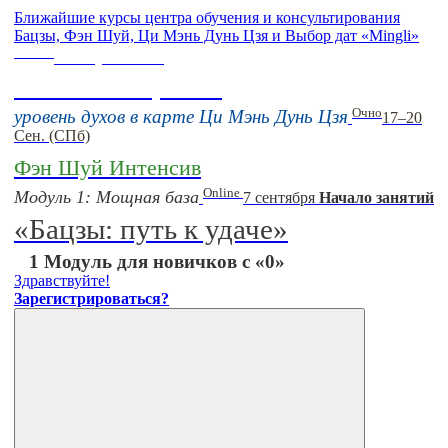
Ближайшие курсы центра обучения и консультирования
Бацзы, Фэн Шуй, Ци Мэнь Дунь Цзя и Выбор дат «Mingli»
Online
16 августа 11:00
Тонкие настройки
Очно
уровень духов в карте Ци Мэнь Дунь Цзя
17–20
Сен. (СПб)
Фэн Шуй Интенсив
Online
Модуль 1: Мощная база
7 сентября
Начало занятий
«Бацзы: путь к удаче»
1 Модуль для новичков с «0»
Здравствуйте!
Зарегистрироваться?