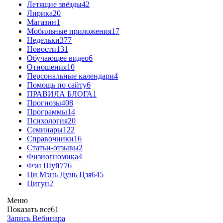
Летящие звёзды
42
Лирика
20
Магазин
1
Мобильные приложения
17
Недельки
377
Новости
131
Обучающее видео
6
Отношения
10
Персональные календари
4
Помощь по сайту
6
ПРАВИЛА БЛОГА
1
Прогнозы
408
Программы
14
Психология
20
Семинары
122
Справочники
16
Статьи-отзывы
2
Физиогномика
4
Фэн Шуй
776
Ци Мэнь Дунь Цзя
645
Цигун
2
Меню
Показать все
61
Запись Вебинара