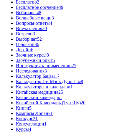
Бесплатно
2
Бесплатное обучение
49
Вебинары
48
Волшебные вещи
3
Вопросы-ответы
4
Впечатления
20
Встречи
3
Выбор дат
52
Гороскоп
86
Дизайн
6
Заочные курсы
8
Зарубежный опыт
5
Инструкция к применению
25
Исследования
3
Калькулятор Бацзы
17
Калькулятор Ци Мэнь Дунь Цзя
8
Калькуляторы и календари
1
Китайская медицина
25
Китайский календарь
1
Китайский Календарь (Тун Шу)
20
Книги
5
Компасы Лопань
1
Конкурс
21
Консультации
1
Курсы
4