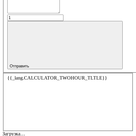
Отправить
{{_lang.CALCULATOR_TWOHOUR_TLTLE}}
Загрузка…