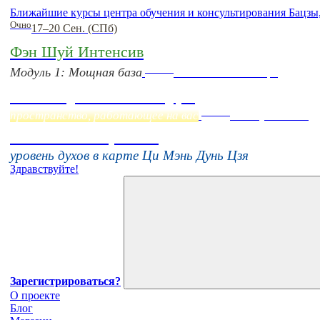
Ближайшие курсы центра обучения и консультирования Бацзы
Очно
17–20 Сен. (СПб)
Фэн Шуй Интенсив
Online
Модуль 1: Мощная база
Начало:
23 Сентября
Фэн Шуй онлайн-курс
Online
пространство, работающее на вас
16 августа 11:00
Тонкие настройки
уровень духов в карте Ци Мэнь Дунь Цзя
Здравствуйте!
Зарегистрироваться?
О проекте
Блог