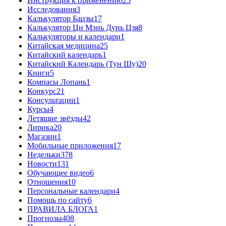
Инструкция к применению
25
Исследования
3
Калькулятор Бацзы
17
Калькулятор Ци Мэнь Дунь Цзя
8
Калькуляторы и календари
1
Китайская медицина
25
Китайский календарь
1
Китайский Календарь (Тун Шу)
20
Книги
5
Компасы Лопань
1
Конкурс
21
Консультации
1
Курсы
4
Летящие звёзды
42
Лирика
20
Магазин
1
Мобильные приложения
17
Недельки
378
Новости
131
Обучающее видео
6
Отношения
10
Персональные календари
4
Помощь по сайту
6
ПРАВИЛА БЛОГА
1
Прогнозы
408