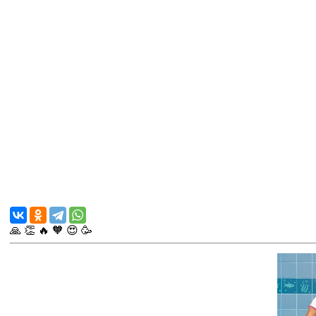
🙏
👏
🔥
🧡
😍
🥳