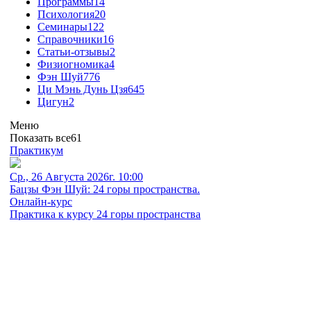
Программы
14
Психология
20
Семинары
122
Справочники
16
Статьи-отзывы
2
Физиогномика
4
Фэн Шуй
776
Ци Мэнь Дунь Цзя
645
Цигун
2
Меню
Показать все
61
Практикум
Ср., 26 Августа 2026г. 10:00
Бацзы Фэн Шуй: 24 горы пространства.
Онлайн-курс
Практика к курсу 24 горы пространства